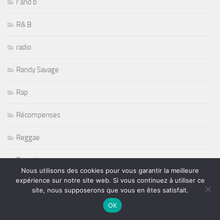
r and b
R& B
radio
Randy Savage
Rap
Récompenses
Reggae
Reportages
Nous utilisons des cookies pour vous garantir la meilleure
expérience sur notre site web. Si vous continuez à utiliser ce
Restaurant
site, nous supposerons que vous en êtes satisfait.
Rétromobile 2011
OK