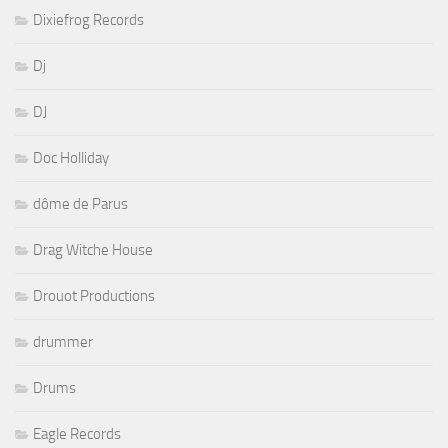
Dixiefrog Records
Dj
DJ
Doc Holliday
dôme de Parus
Drag Witche House
Drouot Productions
drummer
Drums
Eagle Records