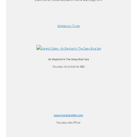
Disponible sur toutes les plateformes de téléchargement.
Achetez sur iTunes
An Elephant In The Deep Blue Sea
Nouveau clip extrait de
2&2
www.margotcotten.com
Nouveau site officiel