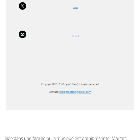
Tweet
Forward
Copyright ©2015*MargotCotten*, All rights reserved.
Contact:
margotcotten@gmail.com
Née dans une famille où la musique est omniprésente, Margot