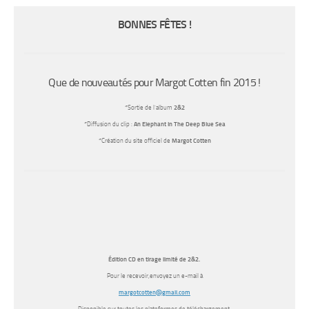
BONNES FÊTES !
Que de nouveautés pour Margot Cotten fin 2015 !
*
Sortie de l’album
2&2
*
Diffusion du clip :
An Elephant In The Deep Blue Sea
*
Création du site officiel de
Margot Cotten
Édition CD en tirage limité de 2&2.
Pour le recevoir,envoyez un e-mail à
margotcotten@gmail.com