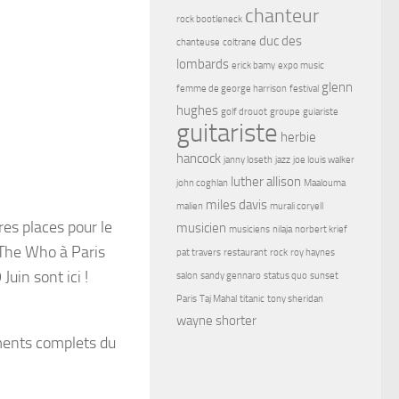
chanteur
rock bootleneck
duc des
chanteuse
coltrane
lombards
erick bamy
expo music
glenn
femme de george harrison
festival
hughes
golf drouot
groupe
guiariste
guitariste
herbie
hancock
janny loseth
jazz
joe louis walker
luther allison
john coghlan
Maalouma
miles davis
malien
murali coryell
res places pour le
musicien
musiciens
nilaja
norbert krief
 The Who à Paris
pat travers
restaurant
rock
roy haynes
Juin sont ici !
salon
sandy gennaro
status quo
sunset
Paris
Taj Mahal
titanic
tony sheridan
wayne shorter
ements complets du