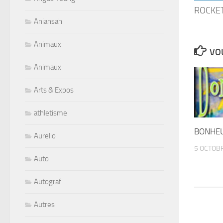
ROCKET
Aniansah
Animaux
VOU
Animaux
Arts & Expos
athletisme
BONHEU
Aurelio
5 OCTOB
Auto
Autograf
Autres