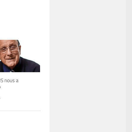
IS nous a
P
6