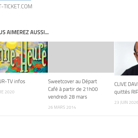
-TICKET.COM
S AIMEREZ AUSSI...
R-TV infos
Sweetcover au Départ
CLIVE DAV
Café à partir de 21h00
quittés RI
RE 2020
vendredi 28 mars
23 JUIN 202
26 MARS 2014