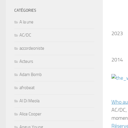
CATÉGORIES
A la une
2023
AC/DC
accordeoniste
2014
Acteurs
Adam Bomb
afrobeat
Al Di Meola
Who au 
AC/DC, 
Alice Cooper
moment 
Réserv
Angus Young