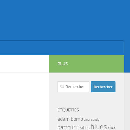
PLUS
Rechercher :
ÉTIQUETTES
adam bomb
amar sundy
blues
batteur
beatles
blues