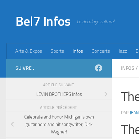
Skip to content
Bel7 Infos
Le décalage culturel
Arts & Expos
Sports
Infos
Concerts
Jazz
B
SUIVRE :
INFOS
/
ARTICLE SUIVANT
The
LEVIN BROTHERS Infos
ARTICLE PRÉCÉDENT
PAR
JEAN
Celebrate and honor Michigan’s own
guitar hero and hit songwriter, Dick
Th
Wagner!