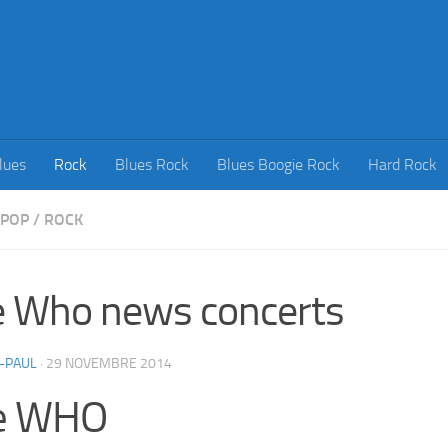
lues
Rock
Blues Rock
Blues Boogie Rock
Hard Rock
POP
/
ROCK
 Who news concerts
-PAUL
·
29 NOVEMBRE 2014
e WHO