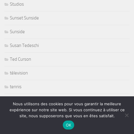
Studios
Sunset Sunside
Sunside
Susan Tedeschi
Ted Curson
télevision
tennis
tennis sport
Nous utilisons des cookies pour vous garantir la meilleure
expérience sur notre site web. Si vous continuez à utiliser ce
The Japonese Pop Stars
site, nous supposerons que vous en êtes satisfait.
OK
Thornetta Davis