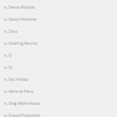
Denise Richards
Dessin Peintures
Disco
Dixiefrog Records
Dj
DJ
Doc Holliday
dôme de Parus
Drag Witche House
Drouot Productions