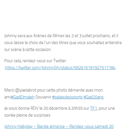
Johnny sera aux Arènes de Nîmes les 2 et 3 juillet prochains, et il
vous laisse le choix de l’un des titres que vous souhaitez entendre
sur scène à cette occasion.
Pour cela, rendez-vous sur Twitter
:
https://twitter.com/JohnnySjh/status/592615191927517184
Merci @yaelabrot
pour cette photo démente avec mon
ami
‪#‎
GadElmaleh‬
Souvenir
‪#‎
palaisdessports‬
‪#‎
Gad20ans‬
Je vous donne RDV le 20 décembre à 20h55 sur
TF1
, pour une
soirée pleine de surprises
Johnny Hallyday – Bande annonce – Rendez-vous samedi 20