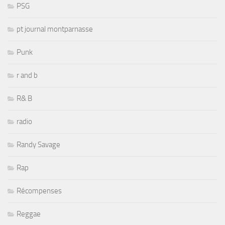
PSG
pt journal montparnasse
Punk
r and b
R& B
radio
Randy Savage
Rap
Récompenses
Reggae