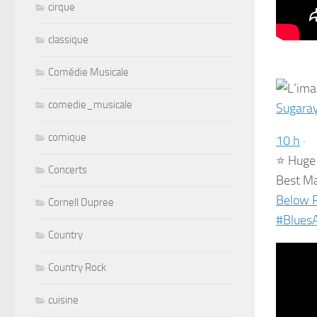
cirque
classique
Comédie Musicale
comedie_musicale
Sugaray
comique
1
0
h
·
⭐️
Huge 
Concerts
Best Ma
Below 
Cornell Dupree
#
BluesA
Country
Country Rock
cuisine