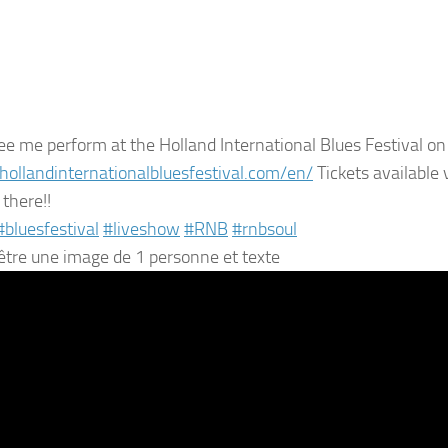
e me perform at the Holland International Blues Festival on
/hollandinternationalbluesfestival.com/en/
Tickets available 
 there!!
#bluesfestival
#liveshow
#RNB
#rnbsoul