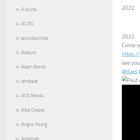
2022
A la une
AC/DC
2022
accordeoniste
Come se
Acteurs
https:/
see you
Adam Bomb
#blues
afrobeat
Al Di Meola
Alice Cooper
Angus Young
Aniansah