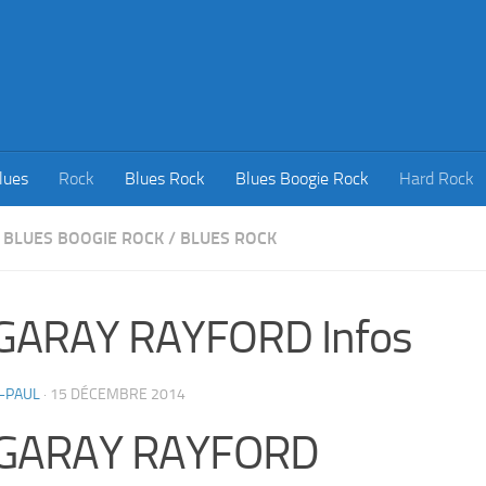
lues
Rock
Blues Rock
Blues Boogie Rock
Hard Rock
BLUES BOOGIE ROCK
/
BLUES ROCK
GARAY RAYFORD Infos
-PAUL
·
15 DÉCEMBRE 2014
GARAY RAYFORD