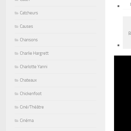
Catcheurs
Causes
p
Chansons
Charlie Hargrett
Charlotte Yanni
Chateaux
Chickenfoot
Ciné/Théâtre
Cinéma