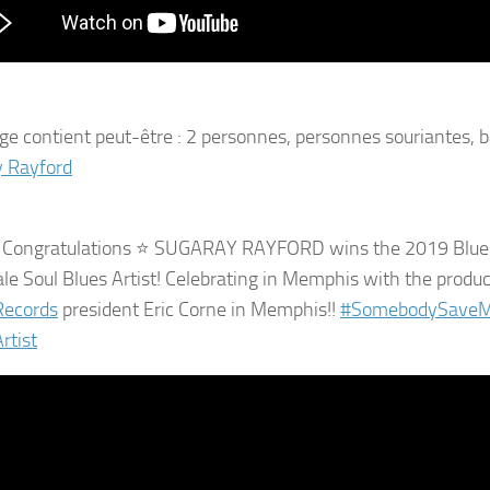
 Rayford
Congratulations
⭐️
SUGARAY RAYFORD wins the 2019 Blues
le Soul Blues Artist! Celebrating in Memphis with the produ
Records
president Eric Corne in Memphis!!
#
SomebodySave
rtist