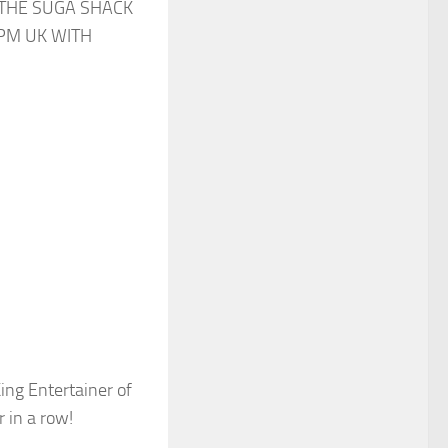
ng Entertainer of
r in a row!