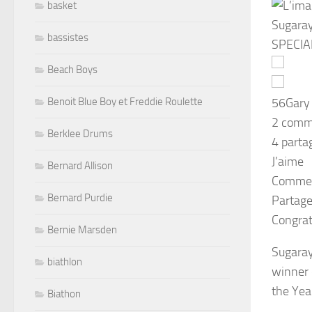
basket
bassistes
Beach Boys
Benoit Blue Boy et Freddie Roulette
56
Gary 
2 comm
Berklee Drums
4 parta
J’aime
Bernard Allison
Comme
Bernard Purdie
Partage
Congra
Bernie Marsden
Sugaray
biathlon
winner 
the Year
Biathon