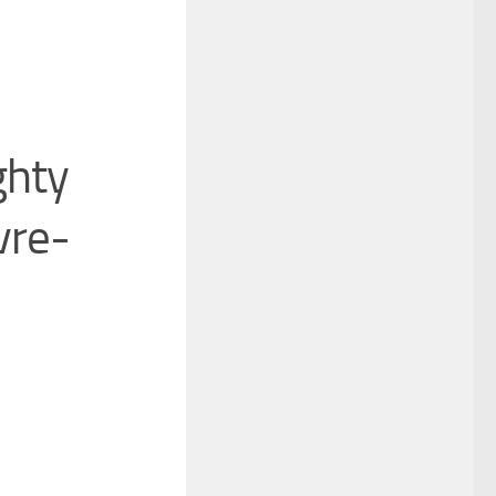
ghty
re-