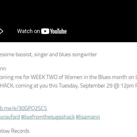
some bassist, singer and blues songwriter
ann
 joining me for WEEK TWO of Women in the Blues month on
HACK, coming at you this Tuesday, September 29 @ 12pm
fb.me/e/30GPQ2SCS
yrayford
#livefromthesugashack
#lisamann
elow Records