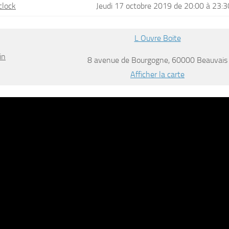
clock
Jeudi 17 octobre 2019 de 20:00 à 23:3
L Ouvre Boite
in
8 avenue de Bourgogne, 60000 Beauvais
Afficher la carte