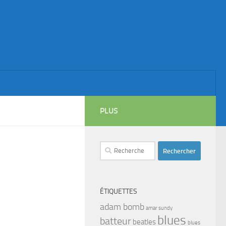
PLUS
Rechercher :
ÉTIQUETTES
adam bomb
amar sundy
blues
batteur
beatles
blues