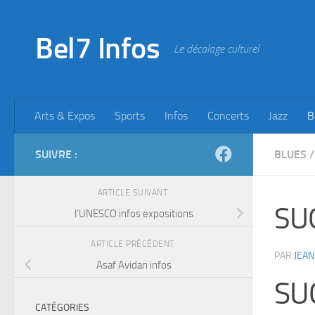
Skip to content
Bel7 Infos
Le décalage culturel
Arts & Expos
Sports
Infos
Concerts
Jazz
B
SUIVRE :
BLUES
/
ARTICLE SUIVANT
SU
l’UNESCO infos expositions
ARTICLE PRÉCÉDENT
PAR
JEAN
Asaf Avidan infos
SU
CATÉGORIES