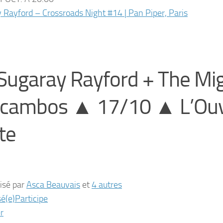
 Rayford – Crossroads Night #14 | Pan Piper, Paris
ugaray Rayford + The Mi
cambos ▲ 17/10 ▲ L’Ouv
te
isé par
Asca Beauvais
et
4 autres
sé(e)
Participe
r