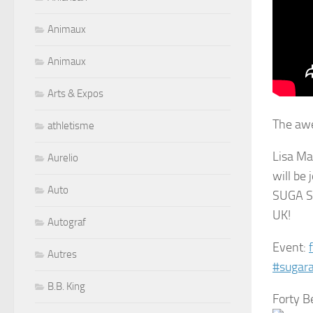
Animaux
Animaux
Arts & Expos
The awe
athletisme
Lisa M
Aurelio
will be
Auto
SUGA S
UK!
Autograf
Event:
Autres
#sugara
B.B. King
Forty B