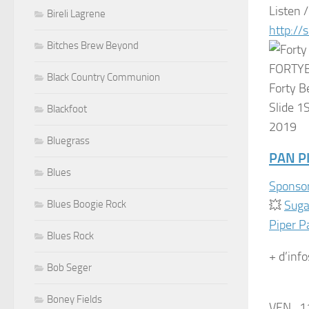
Listen
Bireli Lagrene
http://
Bitches Brew Beyond
FORTY
Black Country Communion
Forty B
Slide 1S
Blackfoot
2019
Bluegrass
PAN P
Blues
Sponsor
Blues Boogie Rock
💥
Suga
Piper P
Blues Rock
+ d’info
Bob Seger
Boney Fields
VEN., 1