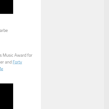
 Music Award for
cer and
Forty
Me