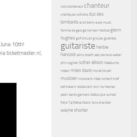
chanteur
rock bootleneck
duc des
chanteuse
coltrane
lombards
erick bamy
expo music
glenn
femme de george harrison
festival
hughes
golf drouot
groupe
guiariste
guitariste
 June 10th!
herbie
via ticketmaster.nl,
hancock
janny loseth
jazz
joe louis walker
luther allison
john coghlan
Maalouma
miles davis
malien
murali coryell
musicien
musiciens
nilaja
norbert krief
pat travers
restaurant
rock
roy haynes
salon
sandy gennaro
status quo
sunset
Paris
Taj Mahal
titanic
tony sheridan
wayne shorter