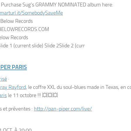
 / Purchase Sug’s GRAMMY NOMINATED album here:
smarturl.it/SomebodySaveMe
BELOWRECORDS.COM
elow Records
lide 1 (current slide) Slide 2Slide 2 (curr
IPER PARIS
isé
·
ray Rayford
, le coffre XXL du soul-blues made in Texas, en 
aris
le 11 octobre !!!
💥
💥
💥
s et préventes :
http://pan-piper.com/live/
1 OCT. À 20:00