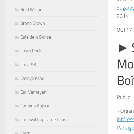
Sugaray
Brad Wilson
2014
Breno Brown
OCT
17
Cafe de la Danse
► S
Calvin Rock
Mo
Canal 93
Boî
Candye Kane
Carl Verheyen
Public
Carmine Appice
· Organ
Intéres
Carnaval tropical de Paris
Partage
Catch