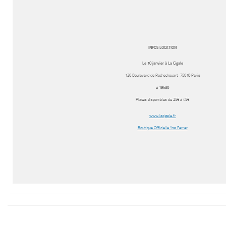
INFOS LOCATION
Le 10 janvier à La Cigale
120 Boulevard de Rochechouart, 75018 Paris
à 19h30
Places disponibles de 25€ à 45€
www.lacigale.fr
Boutique Officielle Ysa Ferrer