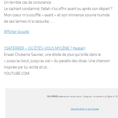
Un terrible cas de conscience.
Le sachant condamné, fallait-il lui offrir avant ou après son départ ?
Mon coeur m’a soufflé « avant » et son immense sourire humide
de ses larmes m’a rassurée…
…
Afficher la suite
YSAFERRER – OÙ ÊTES-VOUS MYLÈNE ? (teaser)
Erwan Chuberre Saunier, une étoile de plus qui brille dans le
« jusqu’au bout, jusqu’au ciel » du paradis des divas. Une chanson
inspirée par lui, écrite et co…
YOUTUBE.COM
YSA FERRER
présente son nouvel album « Sanguine » en concert à La Cigale le 10 j
View this email in your browser