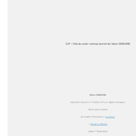
CLIP – Folle de vouloir continuer (extrait de l’album SANGUINE)
Album SANGUINE
disponible depuis le 27 octobre 2014 en digital et physique
(5ème album studio)
(p) Lovarium Productions->
sur Itunes
->
Boutique Officielle
photos © Thomas Braut