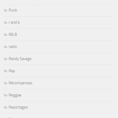
Punk
r and b
R& B
radio
Randy Savage
Rap
Récompenses
Reggae
Reportages