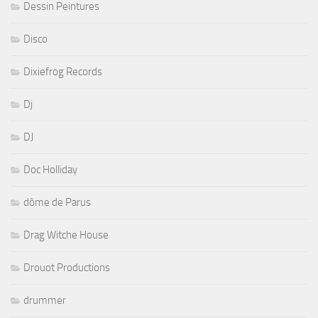
Dessin Peintures
Disco
Dixiefrog Records
Dj
DJ
Doc Holliday
dôme de Parus
Drag Witche House
Drouot Productions
drummer