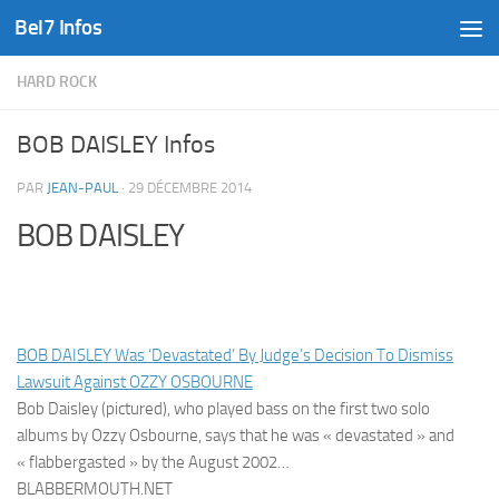
Bel7 Infos
Skip to content
HARD ROCK
BOB DAISLEY Infos
PAR
JEAN-PAUL
·
29 DÉCEMBRE 2014
BOB DAISLEY
BOB DAISLEY Was ‘Devastated’ By Judge’s Decision To Dismiss
Lawsuit Against OZZY OSBOURNE
Bob Daisley (pictured), who played bass on the first two solo
albums by Ozzy Osbourne, says that he was « devastated » and
« flabbergasted » by the August 2002…
BLABBERMOUTH.NET