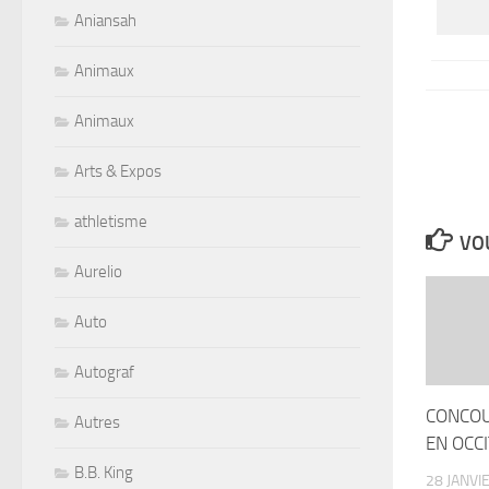
Aniansah
Animaux
Animaux
Arts & Expos
athletisme
VOU
Aurelio
Auto
Autograf
CONCOU
Autres
EN OCC
B.B. King
28 JANVI