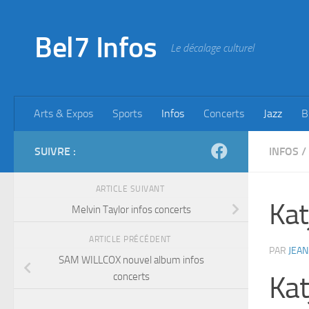
Skip to content
Bel7 Infos
Le décalage culturel
Arts & Expos
Sports
Infos
Concerts
Jazz
B
SUIVRE :
INFOS
/
ARTICLE SUIVANT
Kat
Melvin Taylor infos concerts
ARTICLE PRÉCÉDENT
PAR
JEAN
SAM WILLCOX nouvel album infos
concerts
Kat