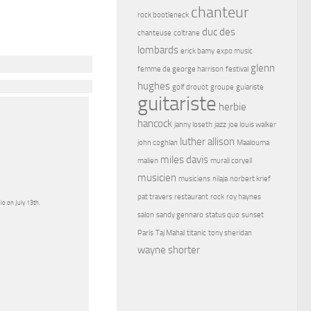
chanteur
rock bootleneck
duc des
chanteuse
coltrane
lombards
erick bamy
expo music
glenn
femme de george harrison
festival
hughes
golf drouot
groupe
guiariste
guitariste
herbie
hancock
janny loseth
jazz
joe louis walker
luther allison
john coghlan
Maalouma
miles davis
malien
murali coryell
musicien
musiciens
nilaja
norbert krief
pat travers
restaurant
rock
roy haynes
io on July 13th.
salon
sandy gennaro
status quo
sunset
Paris
Taj Mahal
titanic
tony sheridan
wayne shorter