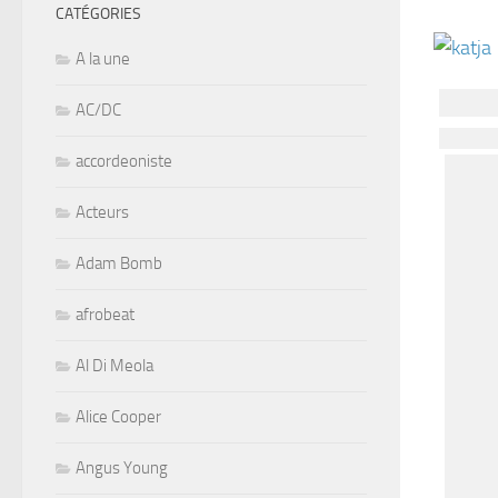
CATÉGORIES
A la une
AC/DC
accordeoniste
Acteurs
Adam Bomb
afrobeat
Al Di Meola
Alice Cooper
Angus Young