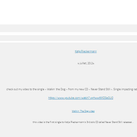
Katja Rieckermann
4 juillet, 20:24
check out my video to the single « Walkin’ the Dog » from my new CD « Never Stand Still ». Single impacting rad
https://www.youtube.com/watch? v=Hww5MDSeGU0
Walkin’ The Dog video
this video is the first single to Katja Rieckermann’s 3rd solo CD called Never Stand Still releases ..