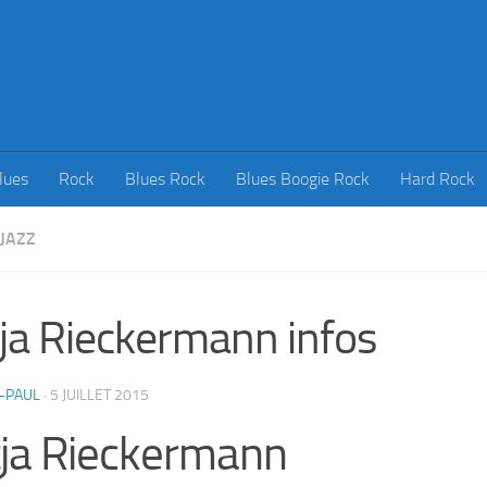
lues
Rock
Blues Rock
Blues Boogie Rock
Hard Rock
JAZZ
ja Rieckermann infos
-PAUL
·
5 JUILLET 2015
ja Rieckermann