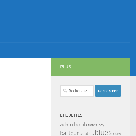
PLUS
Rechercher :
ÉTIQUETTES
adam bomb
amar sundy
blues
batteur
beatles
blues