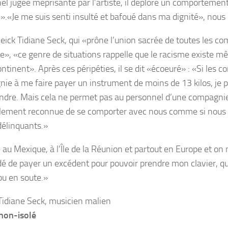
el jugée méprisante par l’artiste, il déplore un comportement
».«Je me suis senti insulté et bafoué dans ma dignité», nous c
eick Tidiane Seck, qui «prône l’union sacrée de toutes les 
ue», «ce genre de situations rappelle que le racisme existe m
ntinent». Après ces péripéties, il se dit «écoeuré» : «Si les c
ie à me faire payer un instrument de moins de 13 kilos, je p
dre. Mais cela ne permet pas au personnel d’une compagni
ement reconnue de se comporter avec nous comme si nous é
délinquants.»
é au Mexique, à l’Île de la Réunion et partout en Europe et on
 de payer un excédent pour pouvoir prendre mon clavier, qu
ou en soute.»
Tidiane Seck, musicien malien
 non-isolé