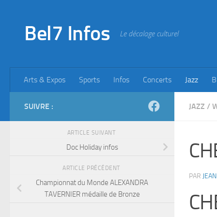
Skip to content
Bel7 Infos
Le décalage culturel
Arts & Expos
Sports
Infos
Concerts
Jazz
B
SUIVRE :
JAZZ
/
ARTICLE SUIVANT
CH
Doc Holiday infos
ARTICLE PRÉCÉDENT
PAR
JEAN
Championnat du Monde ALEXANDRA
TAVERNIER médaille de Bronze
CH