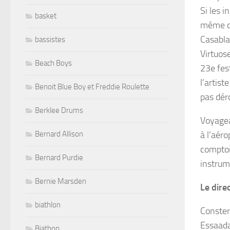
Si les 
basket
même ce
Casabla
bassistes
Virtuose
Beach Boys
23e fes
l’artist
Benoit Blue Boy et Freddie Roulette
pas dér
Berklee Drums
Voyagea
Bernard Allison
à l’aéro
comptoi
Bernard Purdie
instrum
Bernie Marsden
Le direc
biathlon
Conster
Essaada
Biathon