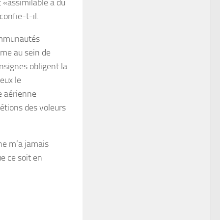
 «assimilable à du
onfie-t-il.
communautés
ême au sein de
onsignes obligent la
eux le
e aérienne
tions des voleurs
 ne m’a jamais
e ce soit en