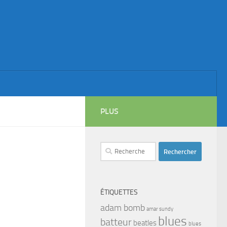
PLUS
Rechercher :
ÉTIQUETTES
adam bomb
amar sundy
blues
batteur
beatles
blues