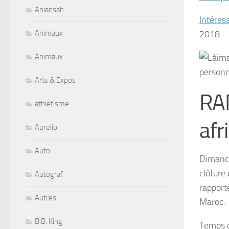
Aniansah
Intéres
Animaux
2018
Animaux
Arts & Expos
RAM
athletisme
afr
Aurelio
Auto
Dimanche
clôture 
Autograf
rapporté
Autres
Maroc.
B.B. King
Temps d