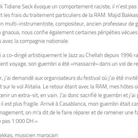
ck Tidiane Seck évoque un comportement raciste, il n’est pas l
it les frais du traitement particuliers de la RAM. Majid Bakka
n multi-instrumentiste, compositeur, ancien professeur de gu
gnaoua, nous confie également certaines péripéties vécues 
 avec la compagnie nationale.
ui a co-dirigé artistiquement le Jazz au Chellah depuis 1996 r
cent voyage, son guembri a été «massacré» dans un vol de reto
er, j’ai demandé aux organisateurs du festival où j’ai été invi
t sur le vol Alitalia. Le retour étant avec la RAM, mes hôtes 
enir un extra-sit, en vain. J’ai donc sacrifié le guembri et j’ai
il est plus fragile. Arrivé à Casablanca, mon guembri était ca
gement, on m’a dit de le faire réparer et de ramener une fa
 pas 1 000 DH.»
ekkas, musicien marocain