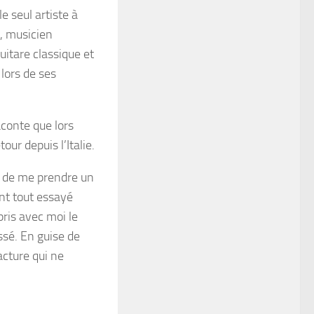
e seul artiste à
s, musicien
itare classique et
lors de ses
aconte que lors
ur depuis l’Italie.
té de me prendre un
ont tout essayé
 pris avec moi le
ssé. En guise de
cture qui ne