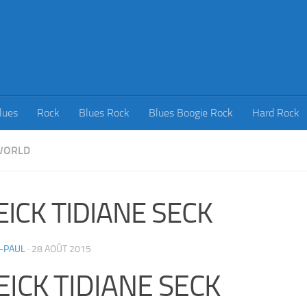
lues
Rock
Blues Rock
Blues Boogie Rock
Hard Rock
WORLD
EICK TIDIANE SECK
-PAUL
·
28 AOÛT 2015
EICK TIDIANE SECK