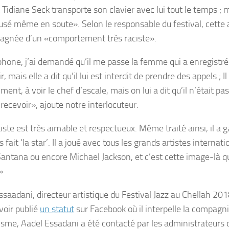
Tidiane Seck transporte son clavier avec lui tout le temps ; m
fusé même en soute». Selon le responsable du festival, cette 
gnée d’un «comportement très raciste».
phone, j’ai demandé qu’il me passe la femme qui a enregistr
, mais elle a dit qu’il lui est interdit de prendre des appels ; 
iment, à voir le chef d’escale, mais on lui a dit qu’il n’était 
recevoir», ajoute notre interlocuteur.
iste est très aimable et respectueux. Même traité ainsi, il a 
as fait ‘la star’. Il a joué avec tous les grands artistes inter
Santana ou encore Michael Jackson, et c’est cette image-là q
»
ssaadani, directeur artistique du Festival Jazz au Chellah 20
voir publié
un statut
sur Facebook où il interpelle la compagni
isme, Aadel Essadani a été contacté par les administrateurs d