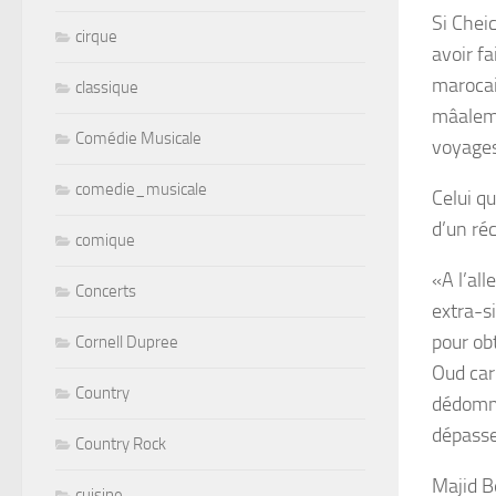
Si Chei
cirque
avoir fa
marocai
classique
mâalem 
Comédie Musicale
voyages
comedie_musicale
Celui q
d’un ré
comique
«A l’all
Concerts
extra-si
pour obt
Cornell Dupree
Oud car 
Country
dédomma
dépasse
Country Rock
Majid B
cuisine