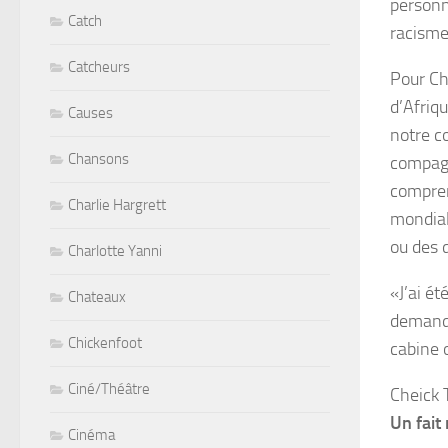
personn
Catch
racisme
Catcheurs
Pour Ch
d’Afriq
Causes
notre co
Chansons
compagn
compren
Charlie Hargrett
mondial
ou des 
Charlotte Yanni
«J’ai ét
Chateaux
demandé
Chickenfoot
cabine 
Ciné/Théâtre
Cheick 
Un fait
Cinéma