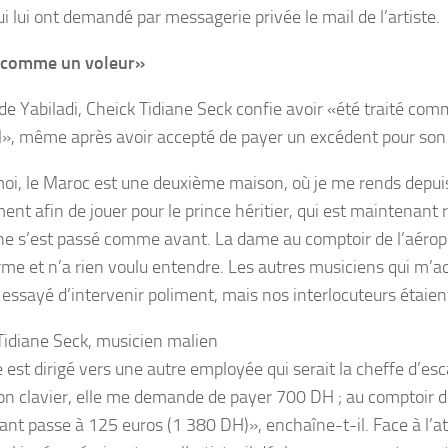
i lui ont demandé par messagerie privée le mail de l’artiste.
é comme un voleur»
de Yabiladi, Cheick Tidiane Seck confie avoir «été traité co
l», même après avoir accepté de payer un excédent pour son
oi, le Maroc est une deuxième maison, où je me rends depui
t afin de jouer pour le prince héritier, qui est maintenant r
n ne s’est passé comme avant. La dame au comptoir de l’aéro
erme et n’a rien voulu entendre. Les autres musiciens qui m
 essayé d’intervenir poliment, mais nos interlocuteurs étaient
Tidiane Seck, musicien malien
e est dirigé vers une autre employée qui serait la cheffe d’esc
n clavier, elle me demande de payer 700 DH ; au comptoir 
ant passe à 125 euros (1 380 DH)», enchaîne-t-il. Face à l’at