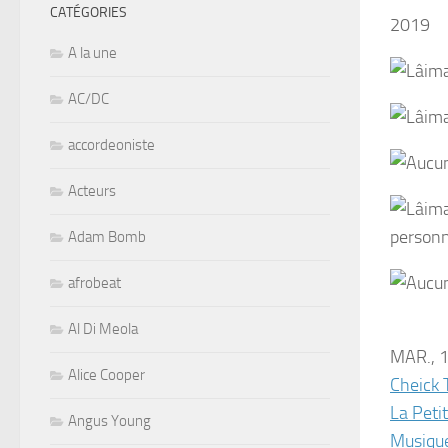
CATÉGORIES
2019
A la une
AC/DC
accordeoniste
Acteurs
Adam Bomb
afrobeat
Al Di Meola
MAR., 1
Alice Cooper
Cheick 
La Peti
Angus Young
Musiqu