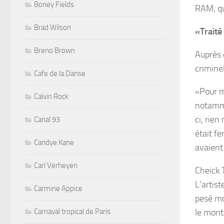
Boney Fields
RAM, qu
Brad Wilson
«Trait
Breno Brown
Auprès 
crimine
Cafe de la Danse
«Pour m
Calvin Rock
notammen
ci, rie
Canal 93
était f
Candye Kane
avaient
Carl Verheyen
Cheick 
L’artist
Carmine Appice
pesé mo
Carnaval tropical de Paris
le mont