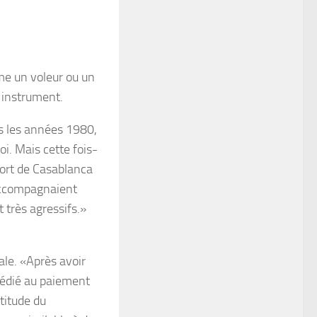
mme un voleur ou un
 instrument.
s les années 1980,
oi. Mais cette fois-
port de Casablanca
’accompagnaient
 très agressifs.»
ale. «Après avoir
dédié au paiement
titude du