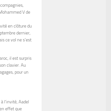
s compagnies,
rt Mohammed V de
vité en clôture du
eptembre dernier,
ais ce vol ne s’est
oc, il est surpris
son clavier. Au
bagages, pour un
 l’invité, Aadel
en effet que