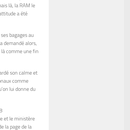
ais là, la RAM le
attitude a été
é ses bagages au
Il a demandé alors,
pas là comme une fin
gardé son calme et
nationaux comme
u’on lui donne du
18
e et le ministère
e la page de la