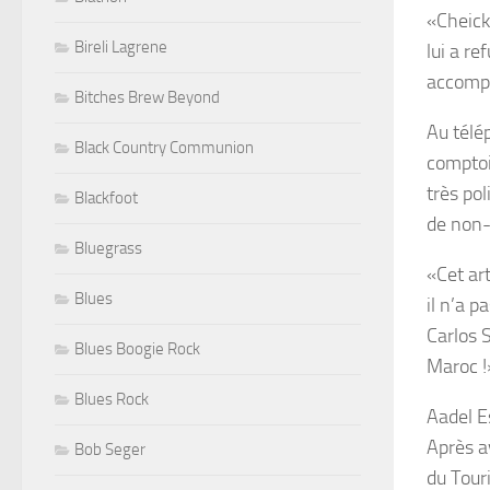
«Cheick 
Bireli Lagrene
lui a re
accompa
Bitches Brew Beyond
Au télé
Black Country Communion
comptoir
très pol
Blackfoot
de non-
Bluegrass
«Cet art
Blues
il n’a p
Carlos 
Blues Boogie Rock
Maroc !
Blues Rock
Aadel E
Après a
Bob Seger
du Tour