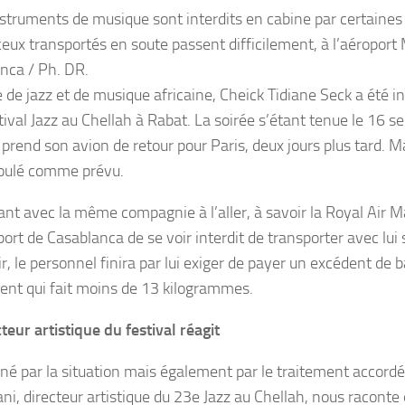
instruments de musique sont interdits en cabine par certaine
ux transportés en soute passent difficilement, à l’aéropo
nca / Ph. DR.
 de jazz et de musique africaine, Cheick Tidiane Seck a été in
tival Jazz au Chellah à Rabat. La soirée s’étant tenue le 16 s
e prend son avion de retour pour Paris, deux jours plus tard. M
oulé comme prévu.
nt avec la même compagnie à l’aller, à savoir la Royal Air Mar
port de Casablanca de se voir interdit de transporter avec lui 
r, le personnel finira par lui exiger de payer un excédent de 
ent qui fait moins de 13 kilogrammes.
teur artistique du festival réagit
né par la situation mais également par le traitement accordé à
ni, directeur artistique du 23e Jazz au Chellah, nous raconte 