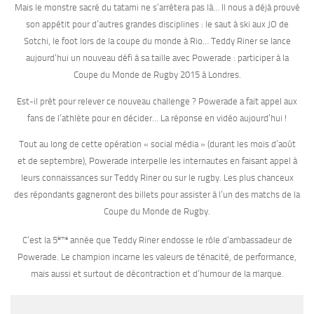
Mais le monstre sacré du tatami ne s’arrêtera pas là… Il nous a déjà prouvé
son appétit pour d’autres grandes disciplines : le saut à ski aux JO de
Sotchi, le foot lors de la coupe du monde à Rio… Teddy Riner se lance
aujourd’hui un nouveau défi à sa taille avec Powerade : participer à la
Coupe du Monde de Rugby 2015 à Londres.
Est-il prêt pour relever ce nouveau challenge ? Powerade a fait appel aux
fans de l’athlète pour en décider… La réponse en vidéo aujourd’hui !
Tout au long de cette opération « social média » (durant les mois d’août
et de septembre), Powerade interpelle les internautes en faisant appel à
leurs connaissances sur Teddy Riner ou sur le rugby. Les plus chanceux
des répondants gagneront des billets pour assister à l’un des matchs de la
Coupe du Monde de Rugby.
ème
C’est la 5
année que Teddy Riner endosse le rôle d’ambassadeur de
Powerade. Le champion incarne les valeurs de ténacité, de performance,
mais aussi et surtout de décontraction et d’humour de la marque.