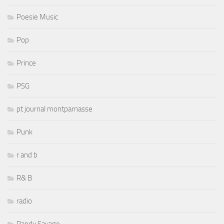
Poesie Music
Pop
Prince
PSG
pt journal montparnasse
Punk
r and b
R& B
radio
Randy Savage