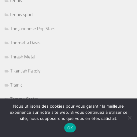
tennis
tennis sport
The Japonese Pop Stars
Thornetta Davis
Thrash Metal
Tiken Jah Fakoly
Titanic
Tommy Castro
Nous utilisons des cookies pour vous garantir la meilleure
expérience sur notre site web. Si vous continuez à utiliser ce
Tommy Shaw
site, nous supposerons que vous en êtes satisfait.
Tony Martin
OK