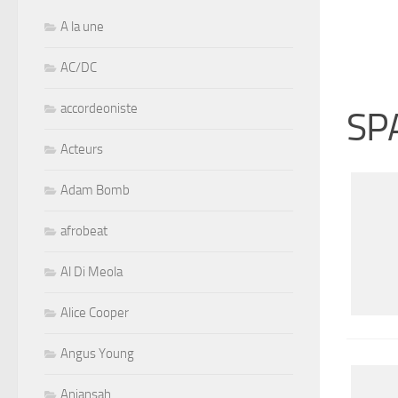
A la une
AC/DC
accordeoniste
SP
Acteurs
Adam Bomb
afrobeat
Al Di Meola
Alice Cooper
Angus Young
Aniansah