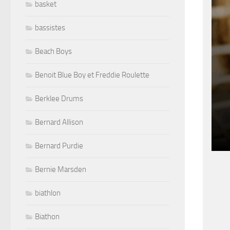
basket
bassistes
Beach Boys
Benoit Blue Boy et Freddie Roulette
Berklee Drums
Bernard Allison
Bernard Purdie
Bernie Marsden
biathlon
Biathon