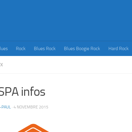
lues
Rock
Blues Rock
Blues Boogie Rock
Hard Rock
UX
SPA infos
-PAUL
·
4 NOVEMBRE 2015