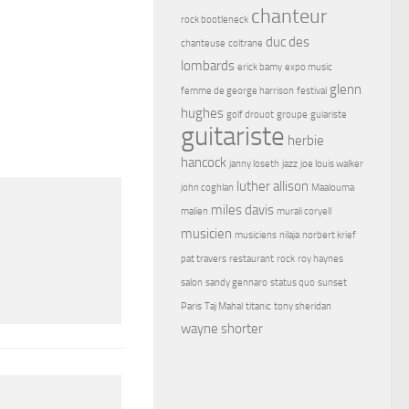
chanteur
rock bootleneck
duc des
chanteuse
coltrane
lombards
erick bamy
expo music
glenn
femme de george harrison
festival
hughes
golf drouot
groupe
guiariste
guitariste
herbie
hancock
janny loseth
jazz
joe louis walker
luther allison
john coghlan
Maalouma
miles davis
malien
murali coryell
musicien
musiciens
nilaja
norbert krief
pat travers
restaurant
rock
roy haynes
salon
sandy gennaro
status quo
sunset
Paris
Taj Mahal
titanic
tony sheridan
wayne shorter