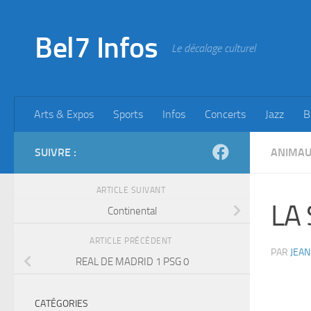
Skip to content
Bel7 Infos
Le décalage culturel
Arts & Expos
Sports
Infos
Concerts
Jazz
B
SUIVRE :
ANIMA
ARTICLE SUIVANT
LA 
Continental
ARTICLE PRÉCÉDENT
PAR
JEAN
REAL DE MADRID 1 PSG 0
CATÉGORIES