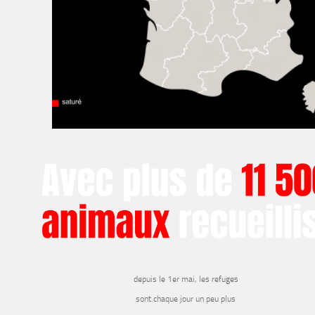
depuis le 1er mai, les refuges
sont chaque jour un peu plus