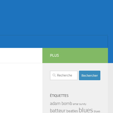
PLUS
Rechercher :
ÉTIQUETTES
adam bomb
amar sundy
blues
batteur
beatles
blues