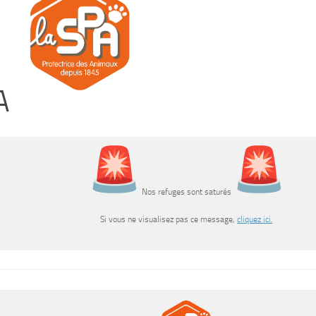
A
Nos refuges sont saturés
Si vous ne visualisez pas ce message,
cliquez ici.