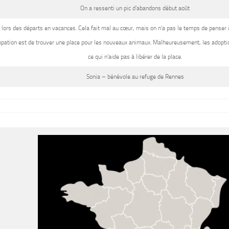
On a ressenti un pic d’abandons début août
 lors des départs en vacances. Cela fait mal au cœur, mais on n’a pas le temps de penser à
pation est de trouver une place pour les nouveaux animaux. Malheureusement, les adoption
ce qui n’aide pas à libérer de la place.
Sonia
– bénévole au refuge de Rennes