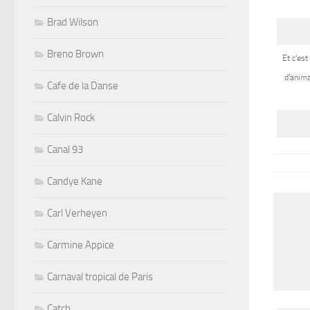
Brad Wilson
Breno Brown
Et c’es
d’anima
Cafe de la Danse
Calvin Rock
Canal 93
Candye Kane
Carl Verheyen
Carmine Appice
Carnaval tropical de Paris
Catch