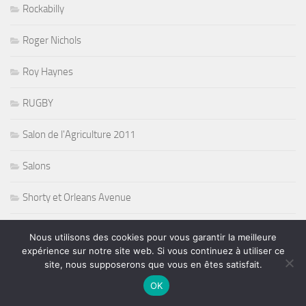
Rockabilly
Roger Nichols
Roy Haynes
RUGBY
Salon de l'Agriculture 2011
Salons
Shorty et Orleans Avenue
Side FX and Kim Cameron
Nous utilisons des cookies pour vous garantir la meilleure
expérience sur notre site web. Si vous continuez à utiliser ce
SLAM
site, nous supposerons que vous en êtes satisfait.
OK
Soul