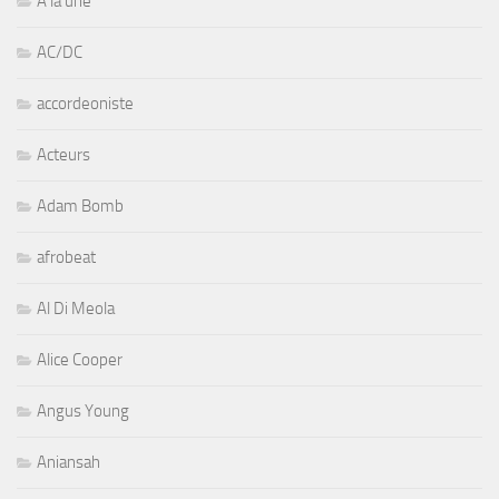
A la une
AC/DC
accordeoniste
Acteurs
Adam Bomb
afrobeat
Al Di Meola
Alice Cooper
Angus Young
Aniansah