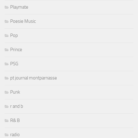
Playmate
Poesie Music
Pop
Prince
PSG
pt journal montparnasse
Punk
r and b
R& B
radio