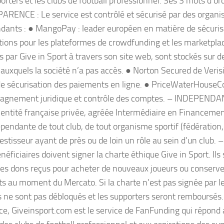
orters et les clubs de football professionnel. Ses 3 mots d’ord
RENCE : Le service est contrôlé et sécurisé par des organ
dants : ● MangoPay : leader européen en matière de sécuris
tions pour les plateformes de crowdfunding et les marketpla
s par Give in Sport à travers son site web, sont stockés sur d
 auxquels la société n’a pas accès. ● Norton Secured de Verisi
de sécurisation des paiements en ligne. ● PriceWaterHouseC
gnement juridique et contrôle des comptes. – INDEPENDANC
 entité française privée, agréée Intermédiaire en Financement 
pendante de tout club, de tout organisme sportif (fédération, 
estisseur ayant de près ou de loin un rôle au sein d’un club.
néficiaires doivent signer la charte éthique Give in Sport. Ils
r les dons reçus pour acheter de nouveaux joueurs ou conserve
s au moment du Mercato. Si la charte n’est pas signée par le 
s ne sont pas débloqués et les supporters seront remboursés. 
ce, Giveinsport.com est le service de FanFunding qui répond