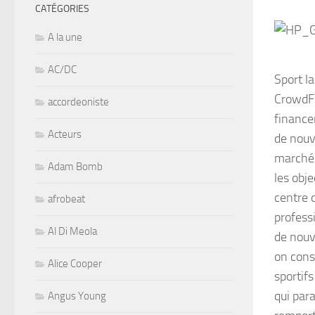
CATÉGORIES
A la une
AC/DC
Sport l
CrowdFu
accordeoniste
finance
Acteurs
de nouv
marché d
Adam Bomb
les obje
centre 
afrobeat
profess
Al Di Meola
de nouv
on cons
Alice Cooper
sportif
qui par
Angus Young