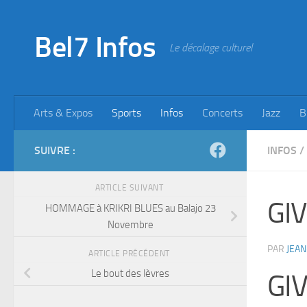
Skip to content
Bel7 Infos
Le décalage culturel
Arts & Expos
Sports
Infos
Concerts
Jazz
B
SUIVRE :
INFOS
/
ARTICLE SUIVANT
GIV
HOMMAGE à KRIKRI BLUES au Balajo 23
Novembre
PAR
JEAN
ARTICLE PRÉCÉDENT
Le bout des lèvres
GI