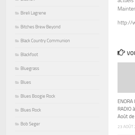
actuels 
Mainten
Bireli Lagrene
http:/
Bitches Brew Beyond
Black Country Communion
VOU
Blackfoot
Bluegrass
Blues
Blues Boogie Rock
ENORA l
RADIO à 
Blues Rock
Août de
Bob Seger
23 AOÛT 