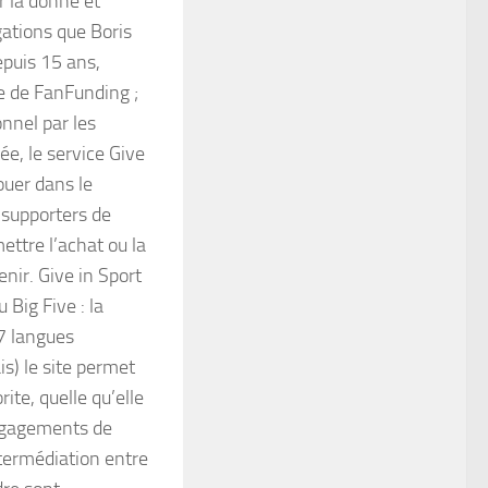
r la donne et
gations que Boris
puis 15 ans,
e de FanFunding ;
onnel par les
ée, le service Give
jouer dans le
x supporters de
mettre l’achat ou la
nir. Give in Sport
Big Five : la
 7 langues
is) le site permet
ite, quelle qu’elle
engagements de
ntermédiation entre