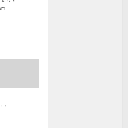
pporters.
com
s
2013