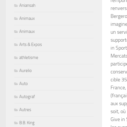
remport
Aniansah
renverse
Bergero
Animaux
imagine
Animaux
un servi
support
Arts & Expos
in Sport
Mercato 
athletisme
particip
Aurelio
conserva
cible 3
Auto
France, 
(françai
Autograf
aux supp
Autres
soit, o
Give in 
B.B. King