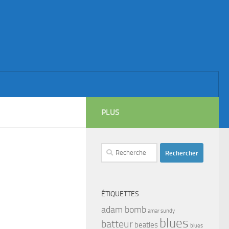
PLUS
Rechercher :
ÉTIQUETTES
adam bomb
amar sundy
blues
batteur
beatles
blues