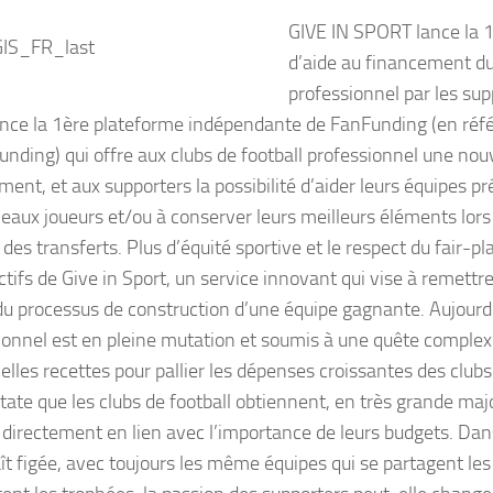
GIVE IN SPORT lance la 
d’aide au financement du
professionnel par les sup
ance la 1ère plateforme indépendante de FanFunding (en réf
nding) qui offre aux clubs de football professionnel une nou
ment, et aux supporters la possibilité d’aider leurs équipes p
eaux joueurs et/ou à conserver leurs meilleurs éléments lor
es transferts. Plus d’équité sportive et le respect du fair-pla
ctifs de Give in Sport, un service innovant qui vise à remettr
du processus de construction d’une équipe gagnante. Aujourd’h
ionnel est en pleine mutation et soumis à une quête complex
elles recettes pour pallier les dépenses croissantes des clubs
tate que les clubs de football obtiennent, en très grande majo
s directement en lien avec l’importance de leurs budgets. Dans
aît figée, avec toujours les même équipes qui se partagent l