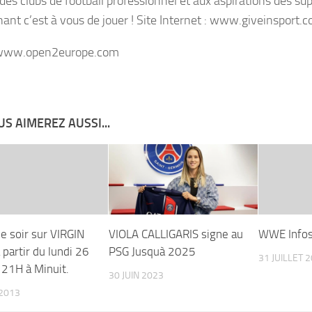
des clubs de football professionnel et aux aspirations des su
ant c’est à vous de jouer ! Site Internet : www.giveinsport.
/www.open2europe.com
S AIMEREZ AUSSI...
e soir sur VIRGIN
VIOLA CALLIGARIS signe au
WWE Info
partir du lundi 26
PSG Jusquà 2025
31 JUILLET 
 21H à Minuit.
30 JUIN 2023
2013