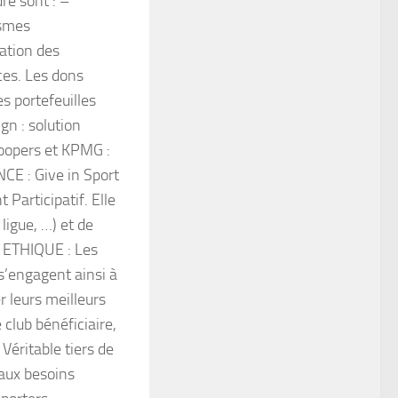
re sont : –
ismes
ation des
ces. Les dons
es portefeuilles
gn : solution
oopers et KPMG :
E : Give in Sport
Participatif. Elle
ligue, …) et de
 – ETHIQUE : Les
 s’engagent ainsi à
r leurs meilleurs
club bénéficiaire,
Véritable tiers de
 aux besoins