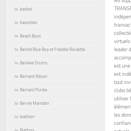
les supp
TRANSPA
basket
indépen
bassistes
transac
collecté
Beach Boys
virtuels
leader 
Benoit Blue Boy et Freddie Roulette
accompa
Berklee Drums
est une
est indé
Bernard Allison
tout inv
Bernard Purdie
clubs bé
utilise
Bernie Marsden
élément
les don
biathlon
confian
Biathon