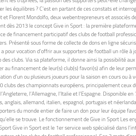
ent les trophées, la passion des supporters peut-elle change
r les équilibres ? C’est en partant de ces constats et interro
t et Florent Mondolfo, deux webentrepreneurs et associés de
nt dès 2013 le concept Give in Sport : la première plateform
ce de financement participatif des clubs de football professi
ers. Présenté sous forme de collecte de dons en ligne sécuris
 a pour vocation d’offrir aux supporters de football un rôle à 
des clubs. Via sa plateforme, il donne ainsi la possibilité au
er au financement de leur(s) club(s) favori(s) afin de leur per
tion d’un ou plusieurs joueurs pour la saison en cours ou à ve
50 clubs des championnats européens, principalement ceux du 
l’Angleterre, l’Allemagne, l’Italie et l’Espagne. Disponible en
s, anglais, allemand, italien, espagnol, portugais et néerlanda
orters du monde entier de faire un don pour leur équipe favor
ù qu’elle se trouve. Le fonctionnement de Give in Sport Les 
Sport Give in Sport est le 1er service web spécialisé dans l’i