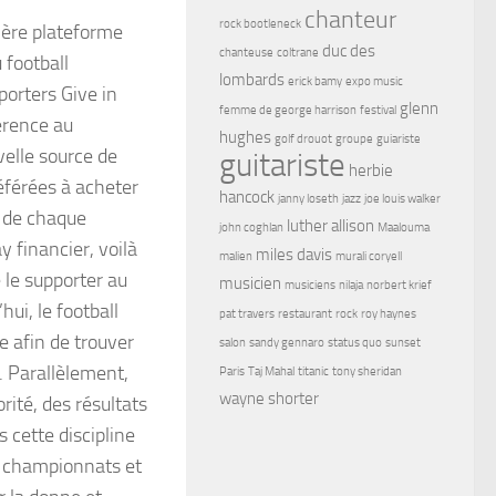
chanteur
rock bootleneck
1ère plateforme
duc des
chanteuse
coltrane
 football
lombards
erick bamy
expo music
porters Give in
glenn
femme de george harrison
festival
érence au
hughes
golf drouot
groupe
guiariste
velle source de
guitariste
herbie
référées à acheter
hancock
janny loseth
jazz
joe louis walker
s de chaque
luther allison
john coghlan
Maalouma
y financier, voilà
miles davis
malien
murali coryell
e le supporter au
musicien
musiciens
nilaja
norbert krief
ui, le football
pat travers
restaurant
rock
roy haynes
e afin de trouver
salon
sandy gennaro
status quo
sunset
. Parallèlement,
Paris
Taj Mahal
titanic
tony sheridan
wayne shorter
rité, des résultats
 cette discipline
es championnats et