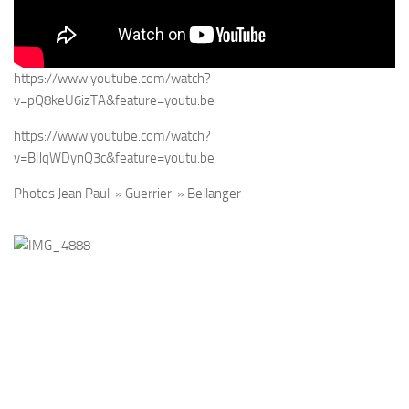
https://www.youtube.com/watch?
v=pQ8keU6izTA&feature=youtu.be
https://www.youtube.com/watch?
v=BlJqWDynQ3c&feature=youtu.be
Photos Jean Paul » Guerrier » Bellanger