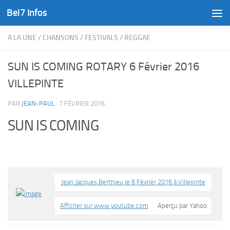
Bel7 Infos
Skip to content
A LA UNE
/
CHANSONS
/
FESTIVALS
/
REGGAE
SUN IS COMING ROTARY 6 Février 2016
VILLEPINTE
PAR
JEAN-PAUL
·
7 FÉVRIER 2016
SUN IS COMING
Jean Jacques Berthieu le 6 Février 2016 à Villepinte
Afficher sur
www.youtube.com
Aperçu par Yahoo