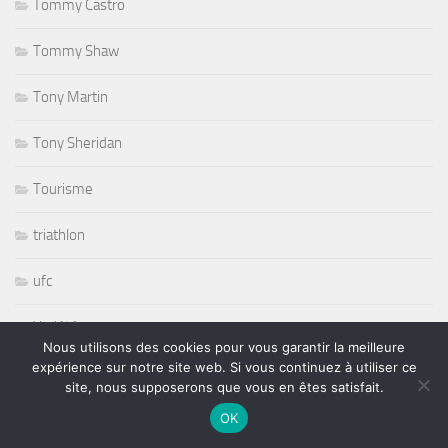
Tommy Castro
Tommy Shaw
Tony Martin
Tony Sheridan
Tourisme
triathlon
ufc
Variété
Nous utilisons des cookies pour vous garantir la meilleure
expérience sur notre site web. Si vous continuez à utiliser ce
volley ball
site, nous supposerons que vous en êtes satisfait.
OK
Whisbone Ash