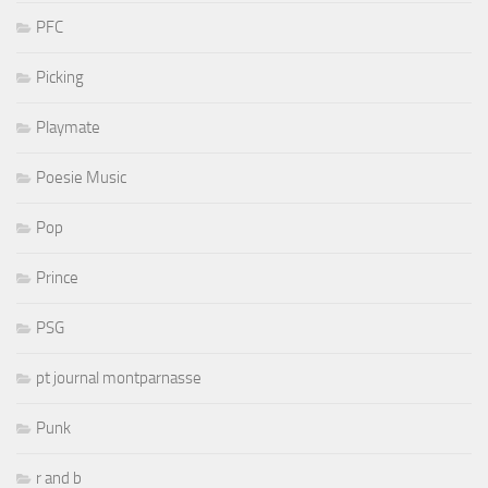
PFC
Picking
Playmate
Poesie Music
Pop
Prince
PSG
pt journal montparnasse
Punk
r and b