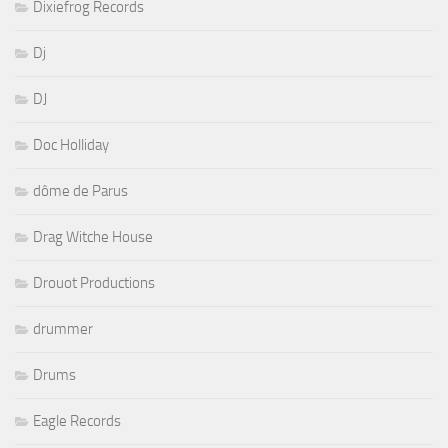
Dixiefrog Records
Dj
DJ
Doc Holliday
dôme de Parus
Drag Witche House
Drouot Productions
drummer
Drums
Eagle Records