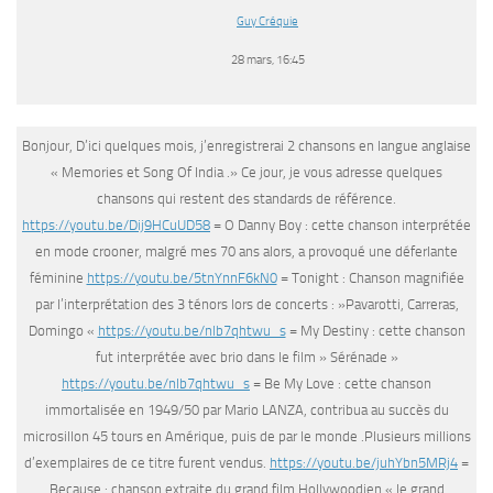
Guy Créquie
28 mars, 16:45
Bonjour, D’ici quelques mois, j’enregistrerai 2 chansons en langue anglaise
« Memories et Song Of India .» Ce jour, je vous adresse quelques
chansons qui restent des standards de référence.
https://youtu.be/Dij9HCuUD58
= O Danny Boy : cette chanson interprétée
en mode crooner, malgré mes 70 ans alors, a provoqué une déferlante
féminine
https://youtu.be/5tnYnnF6kN0
= Tonight : Chanson magnifiée
par l’interprétation des 3 ténors lors de concerts : »Pavarotti, Carreras,
Domingo «
https://youtu.be/nlb7qhtwu_s
= My Destiny : cette chanson
fut interprétée avec brio dans le film » Sérénade »
https://youtu.be/nlb7qhtwu_s
= Be My Love : cette chanson
immortalisée en 1949/50 par Mario LANZA, contribua au succès du
microsillon 45 tours en Amérique, puis de par le monde .Plusieurs millions
d’exemplaires de ce titre furent vendus.
https://youtu.be/juhYbn5MRj4
=
Because : chanson extraite du grand film Hollywoodien « le grand