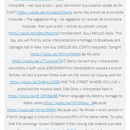
interprété « rien que la voix » pour démontrer la puissance vocale de Gil
CONTI
https://youtu.be/mLwadwOWuPs
Some Day extrait de la comédie
musicale « The vagabond King » (le vagabond roi ) extrait de la comédie
musicale. Rien que la voix » extrait du concert unique.
https://youtu.be/ZBhJHNWVtkI
Cordialement. Guy CREQUIE Hello, This
day, you will find by some interpretations a homage to Broadway and
Carnegie hall in New York Guy CREQUIE (GIL CONTI) interprets: Tonight
https://youtu.be/5tnYnnF6kN0
Be My coils
https://youtu.be/c77uhwUJeT8
Ô Danny Servant boy = interpreted
voluntarily in soft voice (CROONER)!This interpretation caused a kind of
female riot and a woman threw even on the scene her slipway and her
https://youtu.be/Dij9HCuUD58
ONE THE STREET WHERE YOU LIVE =
extracted the musical West Side Story = interpreted here in
https://youtu.be/dt1ZPS9ap9E
French language My Destiny homage to
Mario Lanza
https://youtu.be/nlb7qhtwu_s
Because
https://youtu.be/juhYbn5MRj4
Because you’ Re Mines = short version in
French language in tribute to Hollywood film of the same name. To note,
that the sovereign Queen Elizabeth II then young had ordered a private