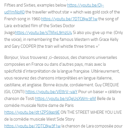
Fifties and Sixties, examples below
https://youtu.be/Dj-
udYmNoK0
the traveller without star = which was gold cock of the
French song in 1960
https://youtu.be/7DTC8jw3f1w
the song of
Lara: extracted film of the Sixties Doctor
Jivago
https://youtu.be/sTMixL9mzU4
Si also you give up me: (Only
the voice), in remembering the famous Western with Grace Kelly
and Gary COOPER (the train will whistle three times =”
Bonjour, Vous trouverez ,ci-dessous, des chansons universelles
composées en France ou dans d’autres pays, mais avec la
spécificité d’interprétation de la langue française. Ultérieurement,
vous recevrez des chansons interprétées en langue italienne,
castillane, et anglaise. Bonne écoute, cordialement. Guy CREQUIE
(GIL CONTI)
https://youtu.be/VEttrV-vaiY
Pour un baiser = célèbre
chanson de Tosti
https://youtu.be/sQeUsXWm-eM
Belle de la
comédie musicale Notre dame de Paris
https://youtu.be/dt1ZPS9ap9E
ON THE STREET WHERE YOU LIVE
de la comèdie musicale West Side Story
https://youtu.be/7DTC8jw3f1w
la chanson de Lara composée pour