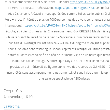
musicale américaine West Side Story, – Brindisi
https://youtu.be/ErFyiiyb56Q
de Verdi la Traviata, – Célesta Aïda
https://youtu.be/logRra-YISE
de l’opéra 
Aïda 2 chansons A Capella :mais appréciées comme telles par le public : Dici
Vuie = a reçu l’intérêt de plus de 7000 personnes des divers continents sur rad
international
https://youtu.be/yFHC68om8H0
https://youtu.be/mLwadwOW
écoute, et à bientôt mes amis. Chaleureusement. Guy CREQUIE Ma dernière 
= le sera durant le réveillon de la Saint – Sylvestre sur un bateau restaurant à
capitale du Portugal My last service = will be it during the midnight suppe
Year’s Eve on a boat restoring in Lisbon: capital of Portugal Mi última presta
estará durante el cena de fin de año de la Noche Vieja en un barco que rest
Lisboa: capital de Portugal A noter : que Guy CREQUIE a réalisé en mai 20
prestation qui mériterait de figurer sur le livre des records du GUINESS : 19
interprétés sans accompagnement instrumental, et sans l’aide d’un microph
une salle de spectacle de 1200 places
Créquie Guy
4 novembre, 16:10
La Paloma