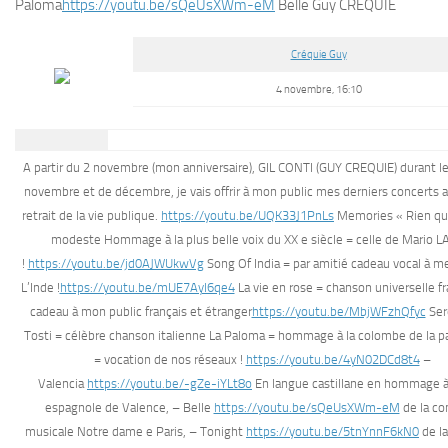
Paloma
https://youtu.be/sQeUsXWm-eM
Belle Guy CREQUIE
Créquie Guy
4 novembre, 16:10
A partir du 2 novembre (mon anniversaire), GIL CONTI (GUY CREQUIE) durant l
novembre et de décembre, je vais offrir à mon public mes derniers concerts
retrait de la vie publique.
https://youtu.be/UQK33J1PnLs
Memories « Rien que
modeste Hommage à la plus belle voix du XX e siècle = celle de Mario 
!
https://youtu.be/jd0AJWUkwVg
Song Of India = par amitié cadeau vocal à m
L’Inde !
https://youtu.be/mUE7Ayl6qe4
La vie en rose = chanson universelle f
cadeau à mon public français et étranger
https://youtu.be/MbjWFzhQfyc
Ser
Tosti = célèbre chanson italienne La Paloma = hommage à la colombe de la pai
= vocation de nos réseaux !
https://youtu.be/4yN02DCd8t4
–
Valencia
https://youtu.be/-gZe-iYLt8o
En langue castillane en hommage à l
espagnole de Valence, – Belle
https://youtu.be/sQeUsXWm-eM
de la c
musicale Notre dame e Paris, – Tonight
https://youtu.be/5tnYnnF6kN0
de l