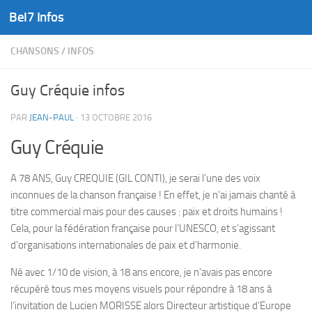
Bel7 Infos
Skip to content
CHANSONS
/
INFOS
Guy Créquie infos
PAR
JEAN-PAUL
·
13 OCTOBRE 2016
Guy Créquie
A 78 ANS, Guy CREQUIE (GIL CONTI), je serai l’une des voix
inconnues de la chanson française ! En effet, je n’ai jamais chanté à
titre commercial mais pour des causes : paix et droits humains !
Cela, pour la fédération française pour l’UNESCO, et s’agissant
d’organisations internationales de paix et d’harmonie.
Né avec 1/10 de vision, à 18 ans encore, je n’avais pas encore
récupéré tous mes moyens visuels pour répondre à 18 ans à
l’invitation de Lucien MORISSE alors Directeur artistique d’Europe