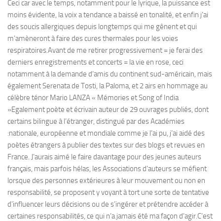
Ceci car avec le temps, notamment pour le lyrique, la puissance est
moins évidente, la voix a tendance a baissé en tonalité, et enfin j’ai
des soucis allergiques depuis longtemps qui me gênent et qui
m’amèneront à faire des cures thermales pour les voies
respiratoires.
Avant de me retirer progressivement = je ferai des
derniers enregistrements et concerts = la vie en rose, ceci
notamment à la demande d’amis du continent sud-américain, mais
également Serenata de Tosti, la Paloma, et 2 airs en hommage au
célèbre ténor Mario LANZA « Mémories et Song of India
»Egalement poète et écrivain auteur de 29 ouvrages publiés, dont
certains bilingue à l’étranger, distingué par des Académies
:nationale, européenne et mondiale comme je l’ai pu, j’ai aidé des
poètes étrangers à publier des textes sur des blogs et revues en
France. J’aurais aimé le faire davantage pour des jeunes auteurs
français, mais parfois hélas, les Associations d’auteurs se méfient
lorsque des personnes extérieures à leur mouvement ou non en
responsabilité, se proposent y voyant à tort une sorte de tentative
d’influencer leurs décisions ou de s’ingérer et prétendre accéder à
certaines responsabilités, ce qui n’a jamais été ma façon d’agir.C’est