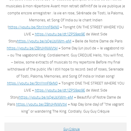
musicales à mon répertoire Avant mon retrait définitif de la vie publique je
compte encore enregistrer : la vie en rose, Sérénade de Tosti, la Paloma,
Memories, et Song Of India ou le chant Indien
!
https://youtu.be/5tnYnnF6kN0
= Tonight ON THE STREET WHERE YOU
LIVE =
https://youtu.be/dt1ZPS9ap9E
de West Side
Story
https://youtu.be/sQeUsXWm-eM
= Belle de Notre Dame de Paris
https://youtu.be/ZBhJHNWVtkI
= Some Day (un jour) de « le vagabond roi
» ou The vagabond King. Cordialement. Guy CREQUIE Hello, You will find,
– below, some extracts of musicals to my repertoire Before my final
withdrawal of the public life I still hope to record: bed of roses, Serenade
of Tosti, Paloma, Memories, and Song Of India or Indian song!
https://youtu.be/5tnYnnF6kN0
= Tonight ONE THE STREET WHERE YOU
LIVE =
https://youtu.be/dt1ZPS9ap9E
de West Side
Story
https://youtu.be/sQeUsXWm-eM
= Beautiful of Notre Dame de
Paris
https://youtu.be/ZBhJHNWVtkI
= Nap Day (one day) of “the vagrant
king” or wandering The King. Cordially. Guy Guy Créquie
Guy Créquie