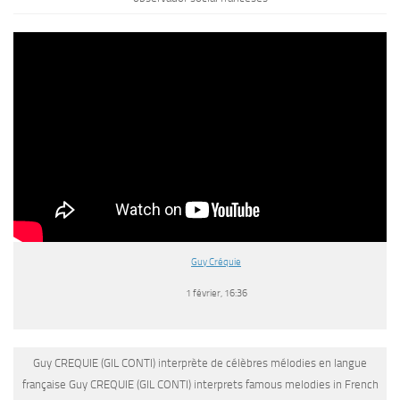
Guy Créquie
1 février, 16:36
Guy CREQUIE (GIL CONTI) interprète de célèbres mélodies en langue
française Guy CREQUIE (GIL CONTI) interprets famous melodies in French