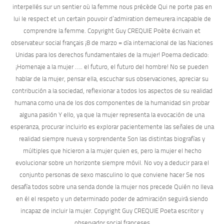
interpellés sur un sentier où la femme nous précède Qui ne porte pas en
lui le respect et un certain pouvoir d’admiration demeurera incapable de
comprendre la femme. Copyright Guy CREQUIE Poète écrivain et
observateur social français ¡8 de marzo = día internacional de las Naciones
Unidas para los derechos fundamentales de la mujer! Poema dedicado:
¡Homenaje a la mujer ….. el futuro, el futuro del hombre! No se pueden
hablar de la mujer, pensar ella, escuchar sus observaciones, apreciar su
contribución a la sociedad, reflexionar a todos los aspectos de su realidad
humana como una de los dos componentes de la humanidad sin probar
alguna pasión Y ello, ya que la mujer representa la evocación de una
esperanza, procurar incluirlo es explorar pacientemente las señales de una
realidad siempre nueva y sorprendente Son las distintas biografías y
múltiples que hicieron a la mujer quien es, pero la mujer el hecho
evolucionar sobre un horizonte siempre móvil. No voy a deducir para el
conjunto personas de sexo masculino lo que conviene hacer Se nos
desafía todos sobre una senda donde la mujer nos precede Quién no lleva
en él el respeto y un determinado poder de admiración seguirá siendo
incapaz de incluir la mujer. Copyright Guy CREQUIE Poeta escritor y
observador social franceses