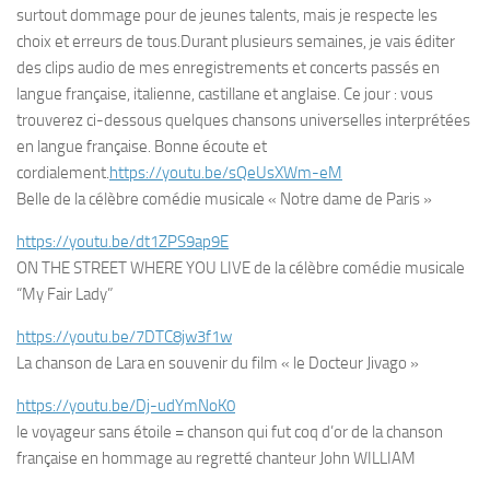
surtout dommage pour de jeunes talents, mais je respecte les
choix et erreurs de tous.Durant plusieurs semaines, je vais éditer
des clips audio de mes enregistrements et concerts passés en
langue française, italienne, castillane et anglaise. Ce jour : vous
trouverez ci-dessous quelques chansons universelles interprétées
en langue française. Bonne écoute et
cordialement.
https://youtu.be/sQeUsXWm-eM
Belle de la célèbre comédie musicale « Notre dame de Paris »
https://youtu.be/dt1ZPS9ap9E
ON THE STREET WHERE YOU LIVE de la célèbre comédie musicale
“My Fair Lady”
https://youtu.be/7DTC8jw3f1w
La chanson de Lara en souvenir du film « le Docteur Jivago »
https://youtu.be/Dj-udYmNoK0
le voyageur sans étoile = chanson qui fut coq d’or de la chanson
française en hommage au regretté chanteur John WILLIAM