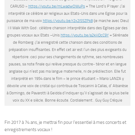
CARUSO »
https://youtu.be/mLwadwOWuPs
= The Lord’s P¨rayer :J’ai
interprété ce célèbre air religieux aux Etats-Unis dans une Eglise pour la
puissance de ma voix
https://youtu.be/r2x2lSSZPk8
(je marche avec Dieu)
I ll Walk With God : célèbre chanson interprétée dans des Eglises par des
groupes vocaux aux Etats –Unis
https://youtu.be/a2kiiiDcC9Y
= Sérénade
de Romberg :J’ai enregistré cette chanson dans des conditions de
préparation insuffisantes. En effet cet air est l’un des plus exigeants du
répertoire :ceci pour ses changements de rythme, ses nombreuses
pauses, sa note finale qui relève presque du contre- ténor et en langue
anglaise qui n’est pas ma langue maternelle, ni de prédilection. Elle fut
interprété en 1954 dans le film « le prince étudiant » Mario LANZA y
dévoile une voix de cristal qui contribua de Toscanini à Callas, d’ Albanèse
à Domingo, de Pavarotti à Geidda d’indiquer qu’il s’agissait de la plus belle
voix du XX e siècle. Bonne écoute. Cordialement . Guy Guy Créquie
Fin 2017 à 74 ans, je mettrai fin pour l’essentiel à mes concerts et
enregistrements vocaux !