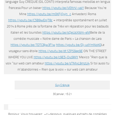
language Guy CREQUIE (GIL CONTI) interpreta famosas melodías en lengua
francesa Pour un baiser
https://youtu.be/VEttrV-vaiY
Because You’re
Mine
https://youtu.be/m0KFjQyjn_c
Arrivederci Roma
https://youtu.be/C5B9wEqjT8c
= interprétée spontanément en juillet
2014 à Rome près de la fontaine de Trévi en réparation pour les badauds
italien et les touristes
https://youtu.be/sQeUsXWm-eM
Belle de la
comédie musicale « Notre dame de Paris « La chanson de Lara
https://youtu.be/7DTC8jw3f1w
https://youtu.be/Dj-udYmNoK0
Le
voyageur sans étoile
https://youtu.be/dt1ZPS9ap9E
ON THE STREET
WHERE YOU LIVE
https://youtu.be/c9E5-OvJ9MY
Mexico “Rien que la
voix “sur web cam amateur
https://youtu.be/sTMixL9mzU4
Si toi aussi tu
m’abandonnes « Rien que la voix » sur web cam amateur
Guy Créquie
30 janvier, 15:21
Bonjour, Vous trouverez ,–ci-dessous, quelques extraits de comédies