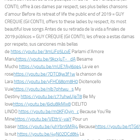
CONTI), offre à ces dames par respect, ses plus belles chansons
d’amour Before its retreat of life the public end of 2019 = GUY
CREQUIE (Gil CONTI), offers to these ladies by respect, its most
beautiful love songs Antes de su retirada de la vida a finales de
2019 públicos = GUY CREQUIE (Gil CONTI), les ofrece a estas damas
por respeto, sus canciones más bellas
de
https://youtu.be/3mLiFo5LcvE
Parlami d’Amore
Mariu
https://youtu.be/9kcxJuT-_dA
Besame
Mucho
https://youtu.be/mUE7Ayl6qe4
La vie en
rose
https://youtu.be/7DTC8jw3f1w
la chanson de
Lara
https://youtu.be/yFHC68om8H0
Dicitencello
Vuie
https://youtu.be/nlb7qhtwu_s
My
Destiny
https://youtu.be/c77uhwUJeT8
Be My
love
https://youtu.be/6idu8lkMix8
CIELITO
LINDO
https://youtu.be/m0KFjQyjn_c
Because You’Re
Mine
https://youtu.be/VEttrV-vaiY
Pour un
baiser
https://youtu.be/juhYbn5MRj4
Because
https://youtu.be/tTG
la nuit
https://youtu.be/4yN02DCd8t4
La