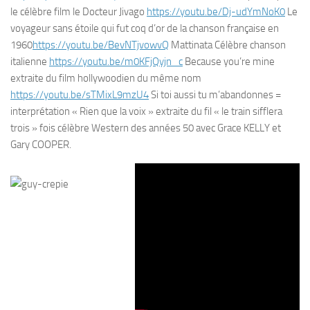
le célèbre film le Docteur Jivago
https://youtu.be/Dj-udYmNoK0
Le
voyageur sans étoile qui fut coq d’or de la chanson française en
1960
https://youtu.be/BevNTjvowvQ
Mattinata Célèbre chanson
italienne
https://youtu.be/m0KFjQyjn_c
Because you’re mine
extraite du film hollywoodien du même nom
https://youtu.be/sTMixL9mzU4
Si toi aussi tu m’abandonnes =
interprétation « Rien que la voix » extraite du fil « le train sifflera
trois » fois célèbre Western des années 50 avec Grace KELLY et
Gary COOPER.