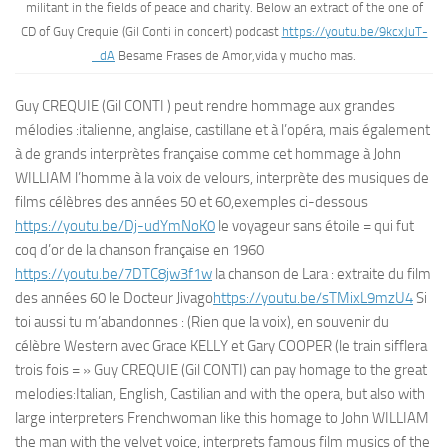
militant in the fields of peace and charity. Below an extract of the one of
CD of Guy Crequie (Gil Conti in concert) podcast
https://youtu.be/9kcxJuT-
_dA
Besame Frases de Amor,vida y mucho mas.
Guy CREQUIE (Gil CONTI ) peut rendre hommage aux grandes
mélodies :italienne, anglaise, castillane et à l’opéra, mais également
à de grands interprètes française comme cet hommage à John
WILLIAM l’homme à la voix de velours, interprète des musiques de
films célèbres des années 50 et 60,exemples ci-dessous
https://youtu.be/Dj-udYmNoK0
le voyageur sans étoile = qui fut
coq d’or de la chanson française en 1960
https://youtu.be/7DTC8jw3f1w
la chanson de Lara : extraite du film
des années 60 le Docteur Jivago
https://youtu.be/sTMixL9mzU4
Si
toi aussi tu m’abandonnes : (Rien que la voix), en souvenir du
célèbre Western avec Grace KELLY et Gary COOPER (le train sifflera
trois fois = » Guy CREQUIE (Gil CONTI) can pay homage to the great
melodies:Italian, English, Castilian and with the opera, but also with
large interpreters Frenchwoman like this homage to John WILLIAM
the man with the velvet voice, interprets famous film musics of the