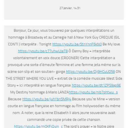
27 janvier, 14:31
Bonjour, Ce jour, vous trouverez par quelques interprétations un
hommage à Broadway et au Carnegie hall à New York Guy CREQUIE (GIL
CONTI ) interprète : Tonight
https://youtu.be/5tnYnnF6kN0
Be My love
https://youtu.be/c77uhwUJeT8
Ô Danny Boy = interprétée
volontairement en voix douce (CROONER) !Cette interprétation a
provoqué une sorte d’émeute féminine et une femme jeta même sur la
scène son slip et son soutien- gorge
https://youtu.be/Dij9HCuUD58
ON
THE STREET WHERE YOU LIVE = extrait de la comédie musicale West Side
Story = ici interprété en langue française
https://youtu.be/dt1ZPS9ap9E
My Destiny hommage à Mario LANZA
https://youtu.be/nlb7qhtwu_s
Because
https://youtu.be/juhYbn5MRj4
Because you’re Mine = version
courte en langue française en hommage au film hollywoodien du même
nom. A noter, que la reine Elisabeth II alors jeune souveraine avait
commandé une copie privée de cette chanson.
https://youtu.be/m0KFjQyjn_c
The lord’s prayer = le Notre père