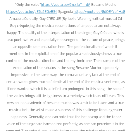
“Only the voice”
https://youtu.be/9kcxJuT-_dA
Besame Mucho
https://youtu.be/pE6a2EGeBS4
Spagnola
https://youtu.be/8dOEYcb1Ha8
Amapola Cordially. Guy CREQUIE (By Joelle Warbling) critical musical Cd
Guy créquie.jpg the musical resumptions of air popular are not always
happy. The quality of the interpretation of the singer, Guy Créquie who is
also poet, writer and especially messenger of the culture of peace, brings
an opposite demonstration here. The professionalism of which it
mentions in the exploitation of the popular airs obviously shows a true
control of the musical direction and the rhythmic one. The example of the
exploitation of the rubatos in the song Besame Mucho is properly
impressive. In the same way, the coma voluntarily lack at the end of
certain words gives much of depth at the end of the musical sentence, as
if one wanted which it is ad infinitum prolonged. In this song, the solo of
the violins brings a little lightness to a melody which tears off tears. This
version, nonacademic of besame mucho was a risk to be taken and a true
musical bet; the artist made a success of this challenge for our greater
happiness. Generally, one can note that the hot stamp and the tenor
voice of the singer are harmonized perfectly, as one can perceive it in the
song not Ti scordar di me. In this Italian song, the rubatos placed very well