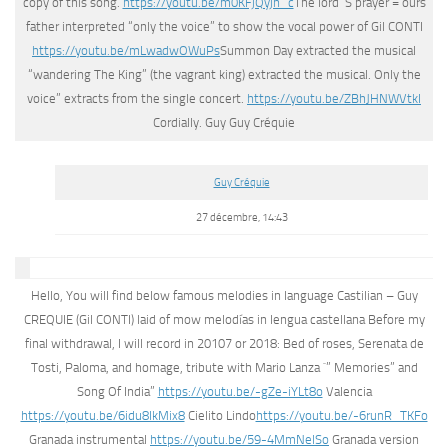
copy of this song.
https://youtu.be/m0KFjQyjn_c
The lord’ S prayer = ours
father interpreted “only the voice” to show the vocal power of Gil CONTI
https://youtu.be/mLwadwOWuPs
Summon Day extracted the musical
“wandering The King” (the vagrant king) extracted the musical. Only the
voice” extracts from the single concert.
https://youtu.be/ZBhJHNWVtkI
Cordially. Guy Guy Créquie
Guy Créquie
27 décembre, 14:43
Hello, You will find below famous melodies in language Castilian – Guy
CREQUIE (Gil CONTI) laid of mow melodías in lengua castellana Before my
final withdrawal, I will record in 20107 or 2018: Bed of roses, Serenata de
Tosti, Paloma, and homage, tribute with Mario Lanza `” Memories” and
Song Of India”
https://youtu.be/-gZe-iYLt8o
Valencia
https://youtu.be/6idu8lkMix8
Cielito Lindo
https://youtu.be/-6runR_TKFo
Granada instrumental
https://youtu.be/59-4MmNelSo
Granada version