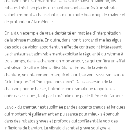
chanson non ti scordar di me. Dans cette chanson italienne, les
rubatos très bien placés du chanteur sont associés à un vibrato
volontairement « chancelant », ce qui ajoute beaucoup de chaleur et
de profondeur à la mélodie.
On a là un exemple de vraie dextérité en matière d’interprétation
de la phrase musicale. En outre, dans non ti sordar di me les aigus
des solos de violon apportent un effet de contrepoint intéressant.
Le chanteur sait admirablement exploiter la régularité du rythme à
trois temps, dans la chanson oh mon amour, ce qui confère un effet
entraînant à cette mélodie désuète, le timbre de la voix du
chanteur, volontairement marqué et lourd, se veut rassurant sur ce
“à toi toujours” et “rien que nous deux”. Dans la version de la
chanson pour un baiser, l’introduction dramatique rappelle les
opéras classiques, tant par la mélodie que par le thème de l’amour.
La voix du chanteur est sublimée par des accents chauds et lyriques
qui montent régulièrement en puissance pour mieux s’épanouir
dans des rubatos graves et profonds qui confèrent à la voix des
inflexions de baryton. Le vibrato discret et grave souligne la