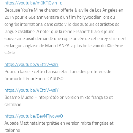
https://youtu.be/m0KFjQyjn_c
Because You’re Mine chanson offerte à la ville de Los Angeles en
2014 pour le 60e anniversaire d’un film hollywoodien lors du
congrès international dans cette ville des auteurs et artistes de
langue castillane. A noter que la reine Elisabeth II alors jeune
souveraine avait demandé une copie privée de cet enregistrement
en langue anglaise de Mario LANZA la plus belle voix du XXe ème
siècle.
https://youtu.be/VEttrV-vaiY
Pour un baiser : cette chanson était l’une des préférées de
l’immortel ténor Enrico CARUSO
https://youtu.be/VEttrV-vaiY
Besame Mucho = interprétée en version mixte française et
castillane
https://youtu.be/BevNTjvowvQ
Aubade Mattinata interprétée en version mixte française et
italienne