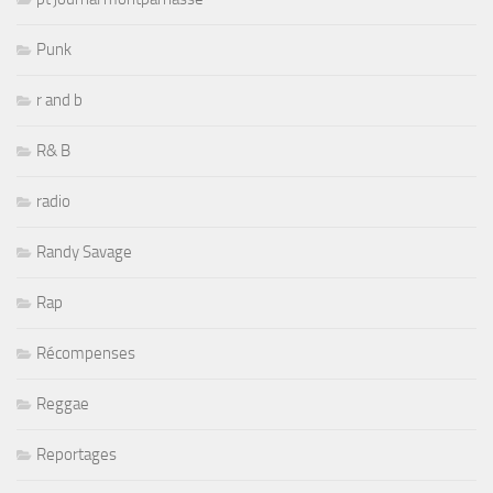
Punk
r and b
R& B
radio
Randy Savage
Rap
Récompenses
Reggae
Reportages