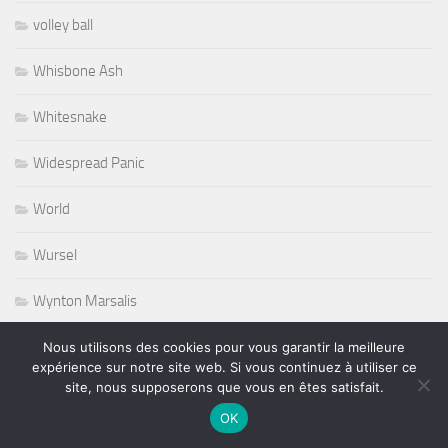
volley ball
Whisbone Ash
Whitesnake
Widespread Panic
World
Wursel
Wynton Marsalis
Yesterday and Today
Nous utilisons des cookies pour vous garantir la meilleure
expérience sur notre site web. Si vous continuez à utiliser ce
site, nous supposerons que vous en êtes satisfait.
OK
PLUS