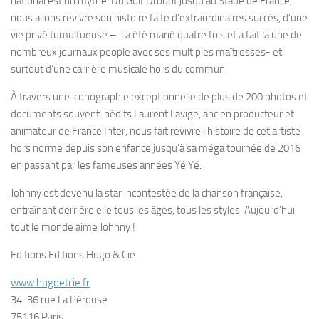
national est un mythe. Du Golf Drouot jusqu’au Stade de France,
nous allons revivre son histoire faite d’extraordinaires succès, d’une
vie privé tumultueuse – il a été marié quatre fois et a fait la une de
nombreux journaux people avec ses multiples maîtresses- et
surtout d’une carrière musicale hors du commun.
À travers une iconographie exceptionnelle de plus de 200 photos et
documents souvent inédits Laurent Lavige, ancien producteur et
animateur de France Inter, nous fait revivre l’histoire de cet artiste
hors norme depuis son enfance jusqu’à sa méga tournée de 2016
en passant par les fameuses années Yé Yé.
Johnny est devenu la star incontestée de la chanson française,
entraînant derrière elle tous les âges, tous les styles. Aujourd’hui,
tout le monde aime Johnny !
Editions
Editions Hugo & Cie
www.hugoetcie.fr
34-36 rue La Pérouse
75116 Paris