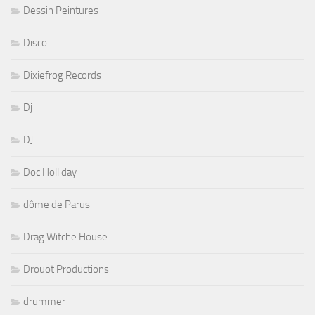
Dessin Peintures
Disco
Dixiefrog Records
Dj
DJ
Doc Holliday
dôme de Parus
Drag Witche House
Drouot Productions
drummer