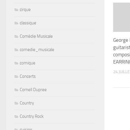
cirque
classique
Comédie Musicale
George
guitaris
comedie_musicale
compos
EARRIN
comique
24 JUILL
Concerts
Cornell Dupree
Country
Country Rock
cuisine