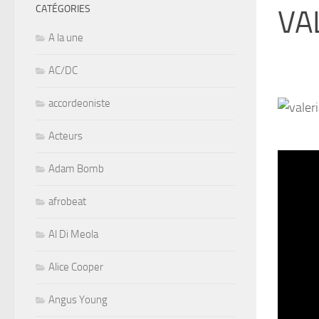
CATÉGORIES
VA
A la une
AC/DC
accordeoniste
Acteurs
Adam Bomb
afrobeat
Al Di Meola
Alice Cooper
Angus Young