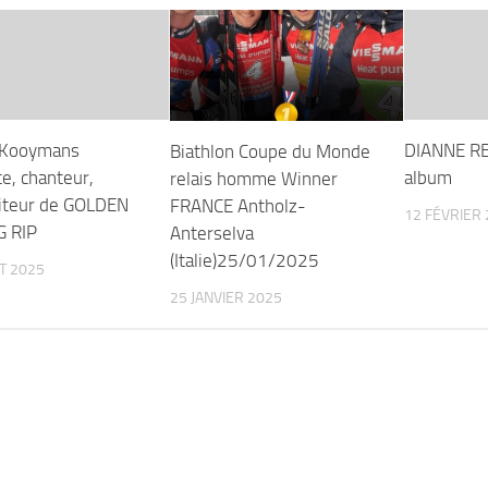
 Kooymans
DIANNE RE
Biathlon Coupe du Monde
te, chanteur,
album
relais homme Winner
iteur de GOLDEN
FRANCE Antholz-
12 FÉVRIER
G RIP
Anterselva
(Italie)25/01/2025
ET 2025
25 JANVIER 2025