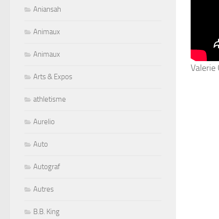
Aniansah
Animaux
Animaux
Valerie
Arts & Expos
athletisme
Aurelio
Auto
Autograf
Autres
B.B. King