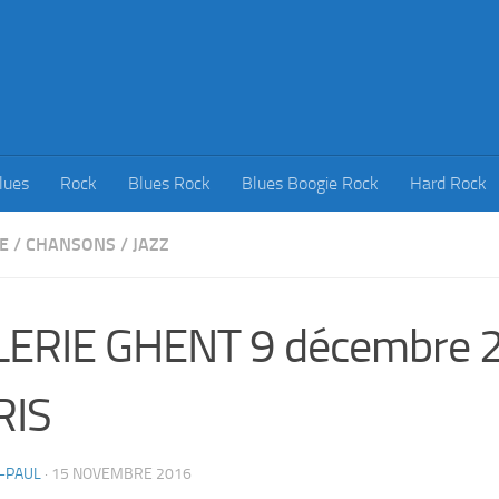
lues
Rock
Blues Rock
Blues Boogie Rock
Hard Rock
E
/
CHANSONS
/
JAZZ
LERIE GHENT 9 décembre 
RIS
-PAUL
·
15 NOVEMBRE 2016