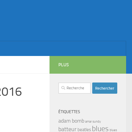
PLUS
Rechercher :
2016
ÉTIQUETTES
adam bomb
amar sundy
blues
batteur
beatles
blues