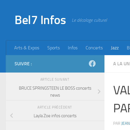
Skip to content
Bel7 Infos
Le décalage culturel
Arts & Expos
Sports
Infos
Concerts
Jazz
B
SUIVRE :
A LA UN
ARTICLE SUIVANT
VA
BRUCE SPRINGSTEEN LE BOSS concerts
news
PA
ARTICLE PRÉCÉDENT
Layla Zoe infos concerts
PAR
JEAN