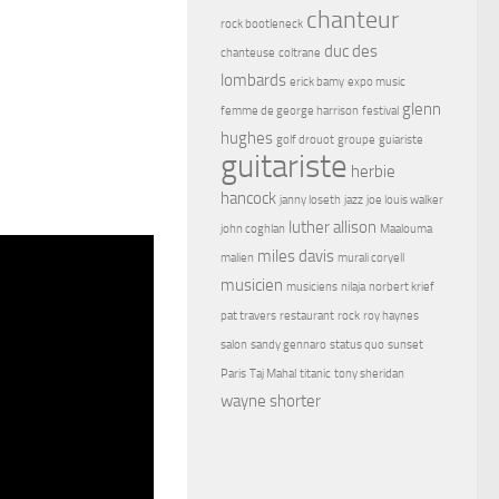
chanteur
rock bootleneck
duc des
chanteuse
coltrane
lombards
erick bamy
expo music
glenn
femme de george harrison
festival
hughes
golf drouot
groupe
guiariste
guitariste
herbie
hancock
janny loseth
jazz
joe louis walker
luther allison
john coghlan
Maalouma
miles davis
malien
murali coryell
musicien
musiciens
nilaja
norbert krief
pat travers
restaurant
rock
roy haynes
salon
sandy gennaro
status quo
sunset
Paris
Taj Mahal
titanic
tony sheridan
wayne shorter