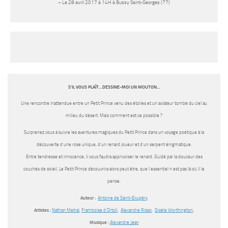
– Le 28 avril 2017 à 14H à Bussy Saint-Georges (77)
S’IL VOUS PLAÎT…DESSINE-MOI UN MOUTON…
Une rencontre inattendue entre un Petit Prince venu des étoiles et un aviateur tombé du ciel au
milieu du désert. Mais comment est ce possible ?
Surprenez vous à suivre les aventures magiques du Petit Prince dans un voyage poétique à la
découverte d’une rose unique, d’un renard joueur et d’un serpent énigmatique.
Entre tendresse et innocence, il vous faudra apprivoiser le renard. Guidé par la douceur des
couchés de soleil, Le Petit Prince découvrira alors peut être, que l’essentiel n’est pas là où il le
pense.
Auteur :
Antoine de Saint-Exupéry
Artistes :
Nathan Metral
,
Framboise d’Ortoli
,
Alexandre Risso
,
Gisèle Worthington
,
Musique :
Alexandre Jean