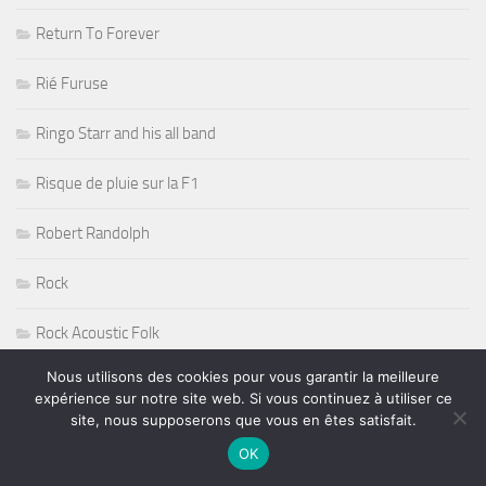
Return To Forever
Rié Furuse
Ringo Starr and his all band
Risque de pluie sur la F1
Robert Randolph
Rock
Rock Acoustic Folk
Nous utilisons des cookies pour vous garantir la meilleure
Rock Blues
expérience sur notre site web. Si vous continuez à utiliser ce
site, nous supposerons que vous en êtes satisfait.
Rock Guitare
OK
Rock n' Roll