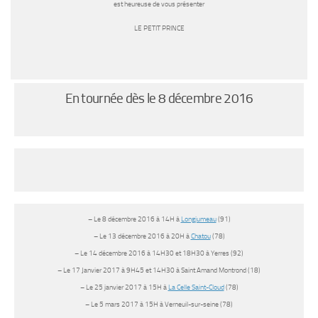
est heureuse de vous présenter
LE PETIT PRINCE
En tournée dès le 8 décembre 2016
– Le 8 décembre 2016 à 14H à
Longjumeau
(91)
– Le 13 décembre 2016 à 20H à
Chatou
(78)
– Le 14 décembre 2016 à 14H30 et 18H30 à Yerres (92)
– Le 17 Janvier 2017 à 9H45 et 14H30 à Saint Amand Montrond (18)
– Le 25 janvier 2017 à 15H à
La Celle Saint-Cloud
(78)
– Le 5 mars 2017 à 15H à Verneuil-sur-seine (78)