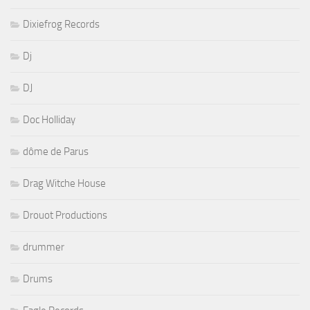
Dixiefrog Records
Dj
DJ
Doc Holliday
dôme de Parus
Drag Witche House
Drouot Productions
drummer
Drums