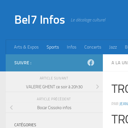
Skip to content
Bel7 Infos
Le décalage culturel
Arts & Expos
Sports
Infos
Concerts
Jazz
B
SUIVRE :
A LA UN
ARTICLE SUIVANT
TR
VALERIE GHENT ce soir à 20h30
ARTICLE PRÉCÉDENT
PAR
JEAN
Bocar Cissoko infos
TR
CATÉGORIES