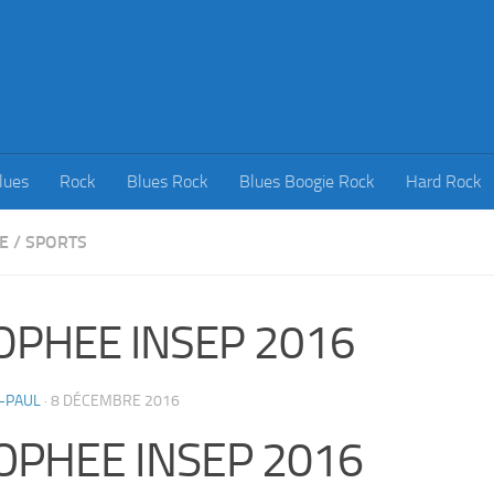
lues
Rock
Blues Rock
Blues Boogie Rock
Hard Rock
E
/
SPORTS
OPHEE INSEP 2016
-PAUL
·
8 DÉCEMBRE 2016
OPHEE INSEP 2016