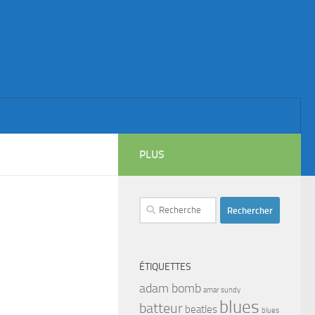
PLUS
Rechercher :
ÉTIQUETTES
adam bomb
amar sundy
blues
batteur
beatles
blues