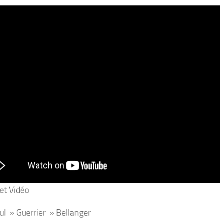
et Vidéo
ul » Guerrier » Bellanger