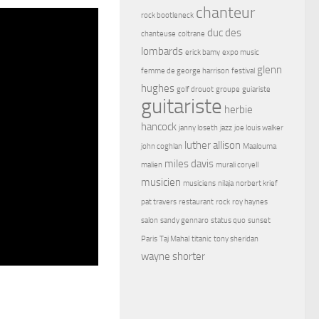
chanteur
rock bootleneck
duc des
chanteuse
coltrane
lombards
erick bamy
expo music
glenn
femme de george harrison
festival
hughes
golf drouot
groupe
guiariste
guitariste
herbie
hancock
janny loseth
jazz
joe louis walker
luther allison
john coghlan
Maalouma
miles davis
malien
murali coryell
musicien
musiciens
nilaja
norbert krief
pat travers
restaurant
rock
roy haynes
salon
sandy gennaro
status quo
sunset
Paris
Taj Mahal
titanic
tony sheridan
wayne shorter