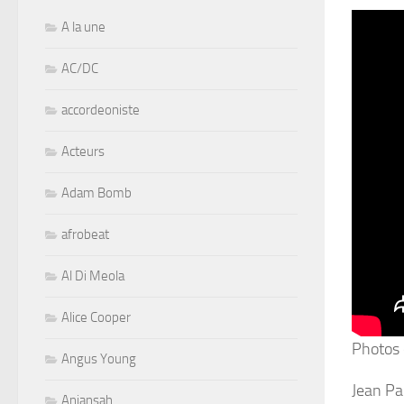
A la une
AC/DC
accordeoniste
Acteurs
Adam Bomb
afrobeat
Al Di Meola
Alice Cooper
Photos 
Angus Young
Jean Pa
Aniansah