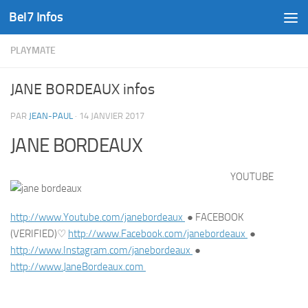
Bel7 Infos
Skip to content
PLAYMATE
JANE BORDEAUX infos
PAR
JEAN-PAUL
·
14 JANVIER 2017
JANE BORDEAUX
YOUTUBE
http://www.
Youtube.com/janebordeaux
● FACEBOOK
(VERIFIED)♡
http://www.
Facebook.com/janebordeaux
●
http://www.
Instagram.com/janebordeaux
●
http://www.
JaneBordeaux.com