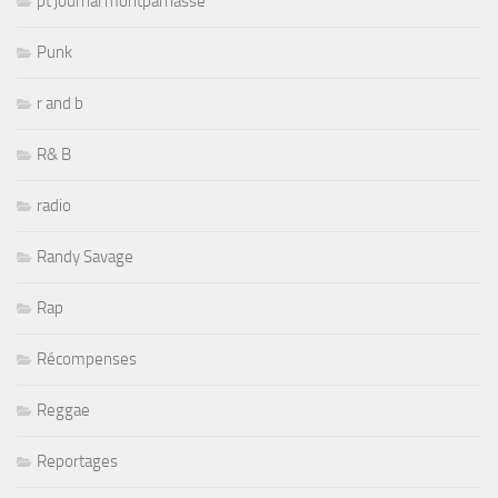
pt journal montparnasse
Punk
r and b
R& B
radio
Randy Savage
Rap
Récompenses
Reggae
Reportages