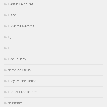
Dessin Peintures
Disco
Dixiefrog Records
Dj
DJ
Doc Holliday
dôme de Parus
Drag Witche House
Drouot Productions
drummer