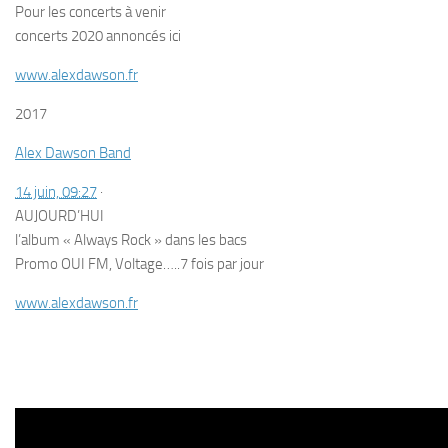
Pour les concerts à venir
concerts 2020 annoncés ici
www.alexdawson.fr
2017
Alex Dawson Band
14 juin, 09:27
·
AUJOURD’HUI
l’album « Always Rock » dans les bacs
Promo OUI FM, Voltage…..7 fois par jour
www.alexdawson.fr