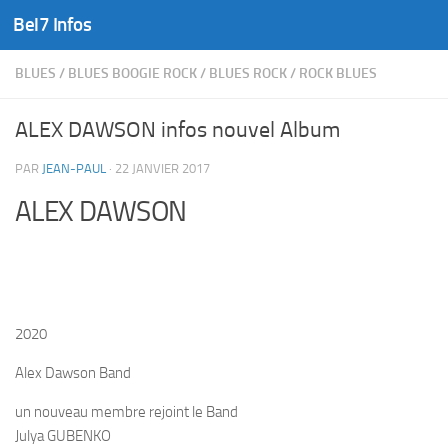
Bel7 Infos
Skip to content
BLUES
/
BLUES BOOGIE ROCK
/
BLUES ROCK
/
ROCK BLUES
ALEX DAWSON infos nouvel Album
PAR
JEAN-PAUL
·
22 JANVIER 2017
ALEX DAWSON
2020
Alex Dawson Band
un nouveau membre rejoint le Band
Julya GUBENKO