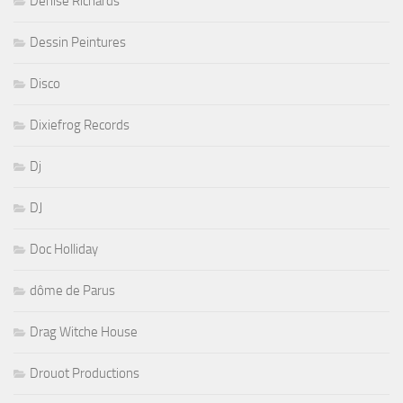
Denise Richards
Dessin Peintures
Disco
Dixiefrog Records
Dj
DJ
Doc Holliday
dôme de Parus
Drag Witche House
Drouot Productions