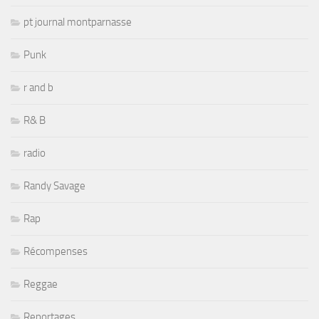
pt journal montparnasse
Punk
r and b
R& B
radio
Randy Savage
Rap
Récompenses
Reggae
Reportages