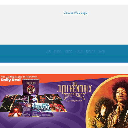
View as Web page
JIMI
MUSIC
MEDIA
NEWS
EVENTS
SHOP