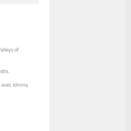
alleys of
dits.
s avec
Johnny