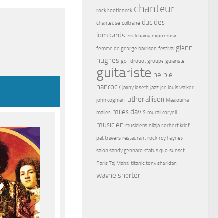
chanteur
rock bootleneck
duc des
chanteuse
coltrane
lombards
erick bamy
expo music
glenn
femme de george harrison
festival
hughes
golf drouot
groupe
guiariste
guitariste
herbie
hancock
janny loseth
jazz
joe louis walker
luther allison
john coghlan
Maalouma
miles davis
malien
murali coryell
musicien
musiciens
nilaja
norbert krief
pat travers
restaurant
rock
roy haynes
salon
sandy gennaro
status quo
sunset
Paris
Taj Mahal
titanic
tony sheridan
wayne shorter