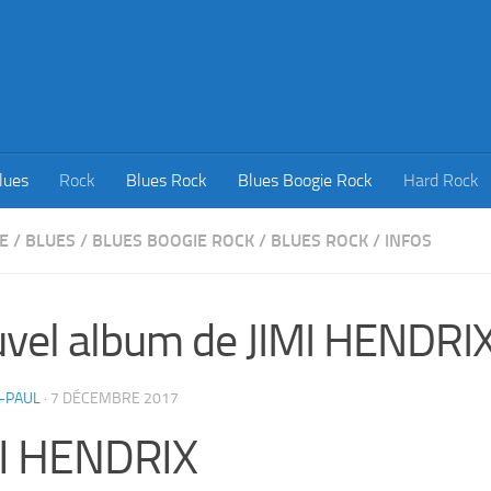
lues
Rock
Blues Rock
Blues Boogie Rock
Hard Rock
E
/
BLUES
/
BLUES BOOGIE ROCK
/
BLUES ROCK
/
INFOS
vel album de JIMI HENDRI
-PAUL
·
7 DÉCEMBRE 2017
MI HENDRIX