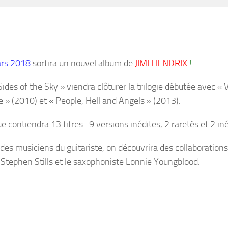
rs 2018
sortira un nouvel album de
JIMI HENDRIX
!
Sides of t
he Sky
» viendra clôturer la trilogie débutée avec «
V
e
» (2010) et «
People, Hell and Angels
» (2013).
e contiendra 13 titres : 9 versions inédites, 2 raretés et 2 iné
 des musiciens du guitariste, on découvrira des collaboration
,
Stephen Stills
et le saxophoniste
Lonnie Youngblood
.