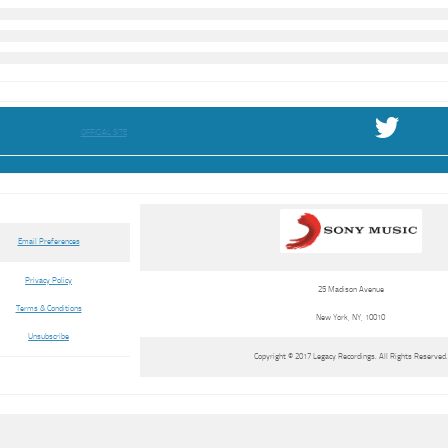
OFFICIAL SITE
Email Preferences
Privacy Policy
25 Madison Avenue
Terms & Conditions
New York, NY, 10010
Unsubscribe
Copyright © 2017
Legacy Recordings.
All Rights Reserved.