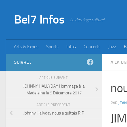
Skip to content
Bel7 Infos
Le décalage culturel
Arts & Expos
Sports
Infos
Concerts
Jazz
B
SUIVRE :
A LA UN
ARTICLE SUIVANT
nou
JOHNNY HALLYDAY Hommage à la
Madeleine le 9 Décembre 2017
PAR
JEAN
ARTICLE PRÉCÉDENT
Johnny Hallyday nous a quittés RIP
JI