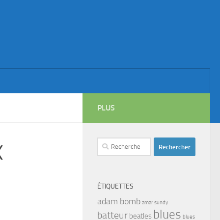
PLUS
Rechercher :
X
ÉTIQUETTES
adam bomb
amar sundy
blues
batteur
beatles
blues