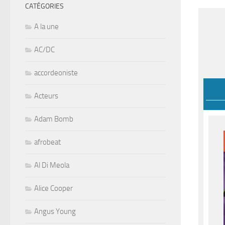
CATÉGORIES
A la une
AC/DC
accordeoniste
Acteurs
Adam Bomb
afrobeat
Al Di Meola
Alice Cooper
Angus Young