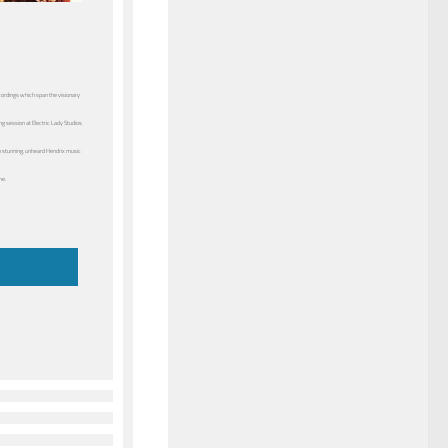
ordings which span the visionary
ng session at Electric Lady Studios
th stunning, unheard Hendrix music
me.