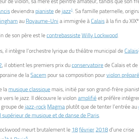
eur de violon, sa mère est peintre amateur, tandis que son fr
ancis
deviendra
pianiste
de
jazz
1
. Sa famille paternelle, origin
mingham
au
Royaume-Uni
a immigrée à
Calais
à la fin du XIX
e
in de son père est le
contrebassiste
Willy Lockwood
.
, il intègre l’orchestre lyrique du théâtre municipal de
Calais
2
, il obtient les premiers prix du
conservatoire
de Calais et d
oraine de la
Sacem
pour sa composition pour
violon prépar
e la
musique classique
mais, initié par son grand-frère pianist
e vers le jazz. Il découvre le violon
amplifié
et préfère intégrer
 groupe de
jazz-rock
Magma
plutôt que de tenter l’entrée au
l supérieur de musique et de danse de Paris
.
Lockwood meurt brutalement le
18
février
2018
d’une crise
3
,
4
5