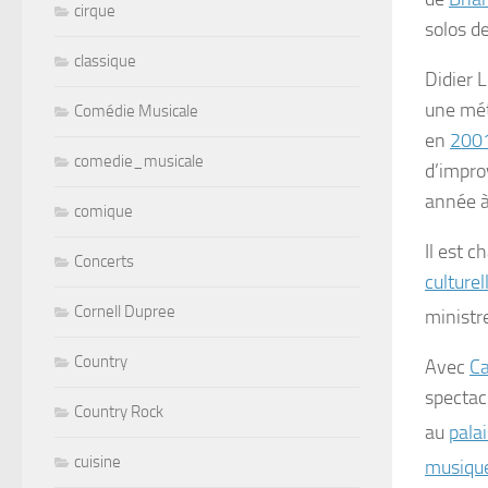
cirque
solos d
classique
Didier 
une mét
Comédie Musicale
en
200
comedie_musicale
d’improv
année 
comique
Il est 
Concerts
culturel
Cornell Dupree
ministr
Country
Avec
Ca
spectac
Country Rock
au
palai
cuisine
musiqu