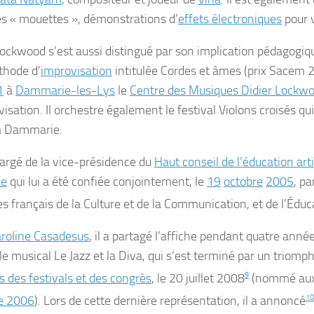
es « mouettes », démonstrations d’
effets électroniques
pour v
Lockwood s’est aussi distingué par son implication pédagogique
hode d’
improvisation
intitulée
Cordes et âmes
(prix Sacem 2
1
à
Dammarie-les-Lys
le
Centre des Musiques Didier Lockw
isation. Il orchestre également le festival Violons croisés qu
à Dammarie.
chargé de la vice-présidence du
Haut conseil de l’éducation arti
le
qui lui a été confiée conjointement, le
19
octobre
2005
, pa
es français de la Culture et de la Communication, et de l’Éduc
roline Casadesus
, il a partagé l’affiche pendant quatre anné
le musical
Le Jazz et la Diva
, qui s’est terminé par un triomp
s des festivals et des congrès
, le 20 juillet 2008
9
(nommé au
e 2006
). Lors de cette dernière représentation, il a annoncé
10