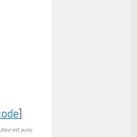
code
]
uteur est aussi