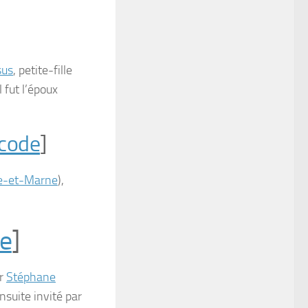
sus
, petite-fille
l fut l’époux
 code
]
e-et-Marne
),
de
]
ar
Stéphane
nsuite invité par