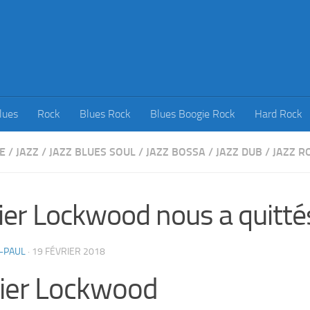
lues
Rock
Blues Rock
Blues Boogie Rock
Hard Rock
E
/
JAZZ
/
JAZZ BLUES SOUL
/
JAZZ BOSSA
/
JAZZ DUB
/
JAZZ R
ier Lockwood nous a quitté
-PAUL
·
19 FÉVRIER 2018
ier Lockwood