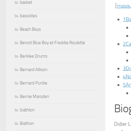
basket
[
masqu
bassistes
1
Bi
Beach Boys
Benoit Blue Boy et Freddie Roulette
2
Ca
Berklee Drums
3
Di
Bernard Allison
4
No
Bernard Purdie
5
A
Bernie Marsden
Bio
biathlon
Biathon
Didier 