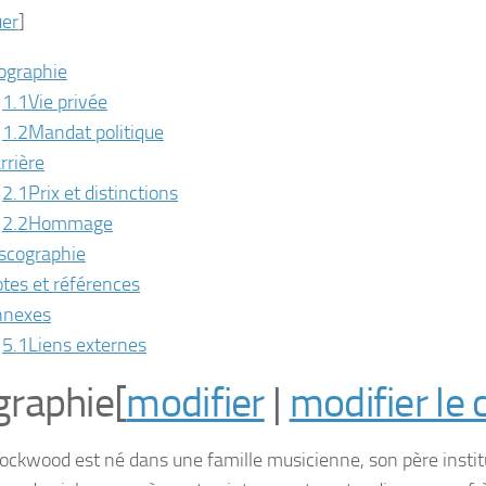
er
]
ographie
1.1
Vie privée
1.2
Mandat politique
rrière
2.1
Prix et distinctions
2.2
Hommage
scographie
tes et références
nnexes
5.1
Liens externes
graphie
[
modifier
|
modifier le 
Lockwood est né dans une famille musicienne, son père instit