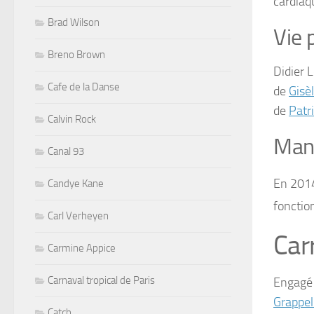
cardiaq
Brad Wilson
Vie 
Breno Brown
Didier 
Cafe de la Danse
de
Gisè
de
Patr
Calvin Rock
Mand
Canal 93
En 2014,
Candye Kane
fonctio
Carl Verheyen
Car
Carmine Appice
Carnaval tropical de Paris
Engagé
Grappell
Catch