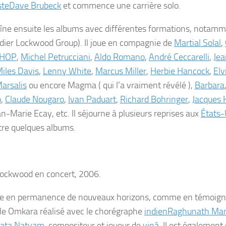
ste
Dave Brubeck
et commence une carrière solo.
aîne ensuite les albums avec différentes formations, notam
dier Lockwood Group). Il joue en compagnie de
Martial Solal
,
HOP
,
Michel Petrucciani
,
Aldo Romano
,
André Ceccarelli
,
Jea
iles Davis
,
Lenny White
,
Marcus Miller
,
Herbie Hancock
,
Elv
arsalis
ou encore Magma ( qui l’a vraiment révélé ),
Barbara
o
,
Claude Nougaro
,
Ivan Paduart
,
Richard Bohringer
,
Jacques 
an-Marie Ecay, etc. Il séjourne à plusieurs reprises aux
États-
tre quelques albums.
Lockwood en concert, 2006.
ore en permanence de nouveaux horizons, comme en témoign
le
Omkara
réalisé avec le chorégraphe
indien
Raghunath Ma
ata Natyam
, compositeur et joueur de
vinâ
. Il est également