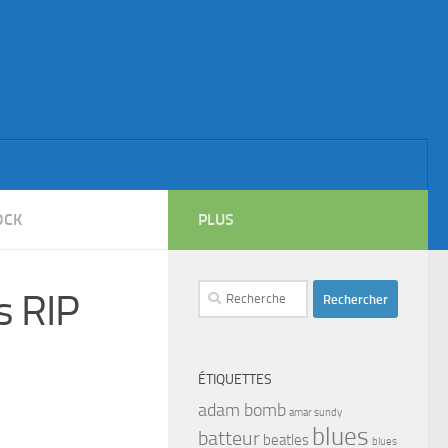
OCK
PLUS
Rechercher :
s RIP
ÉTIQUETTES
adam bomb
amar sundy
blues
batteur
beatles
blues