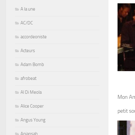
A la une
AC/DC
accordeoniste
Acteurs
Adam Bomb
afrobeat
Al Di Meola
Mon Ami
Alice Cooper
petit s
Angus Young
Aniansah