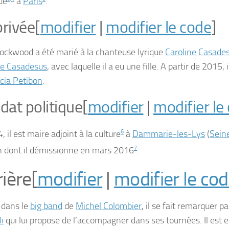
ue
à
Paris
.
privée
[
modifier
|
modifier le code
]
Lockwood a été marié à la chanteuse lyrique
Caroline Casade
le Casadesus
, avec laquelle il a eu une fille. A partir de 2015, i
icia Petibon
.
at politique
[
modifier
|
modifier le
 il est maire adjoint à la culture
6
à
Dammarie-les-Lys
(
Sein
n dont il démissionne en mars 2016
7
.
rière
[
modifier
|
modifier le co
 dans le
big band
de
Michel Colombier
, il se fait remarquer p
i
qui lui propose de l’accompagner dans ses tournées. Il est e