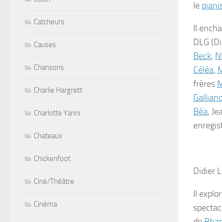
le
piani
Catcheurs
Il ench
DLG (Di
Causes
Beck
,
N
Chansons
Céléa
,
M
frères
M
Charlie Hargrett
Gallian
Béa
, Je
Charlotte Yanni
enregis
Chateaux
Chickenfoot
Didier 
Ciné/Théâtre
Il expl
Cinéma
spectac
de
Bhar