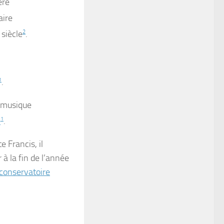
ère
aire
siècle
2
.
1
.
e musique
é
1
.
e Francis, il
 à la fin de l’année
conservatoire