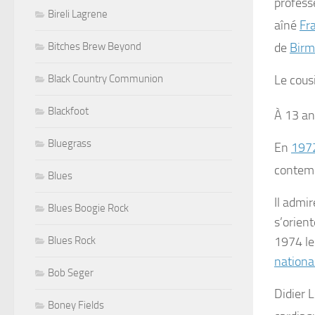
profess
Bireli Lagrene
aîné
Fr
Bitches Brew Beyond
de
Bir
Black Country Communion
Le cous
Blackfoot
À 13 ans
Bluegrass
En
197
contemp
Blues
Il admir
Blues Boogie Rock
s’orient
Blues Rock
1974 le
nationa
Bob Seger
Didier 
Boney Fields