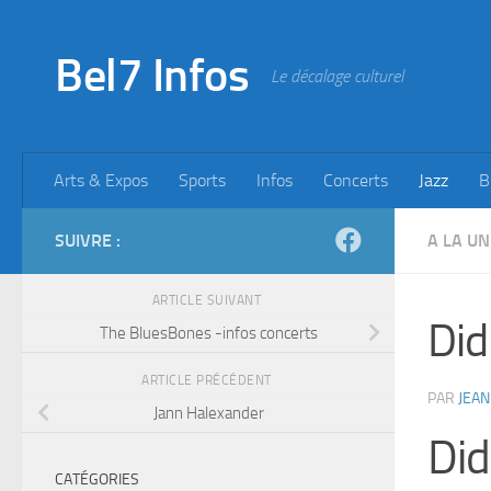
Skip to content
Bel7 Infos
Le décalage culturel
Arts & Expos
Sports
Infos
Concerts
Jazz
B
SUIVRE :
A LA UN
ARTICLE SUIVANT
Did
The BluesBones -infos concerts
ARTICLE PRÉCÉDENT
PAR
JEAN
Jann Halexander
Did
CATÉGORIES