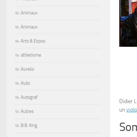
Animaux
Animaux
Arts & Expos
athletisme
Aurelio
Auto
Autograf
Didier 
un
viol
Autres
So
B.B. King