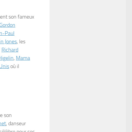
ment son fameux
Gordon
n-Paul
in Jones
, les
,
Richard
Higelin
,
Mama
Unis
où il
e son
net
, danseur
 célèbre pour ses