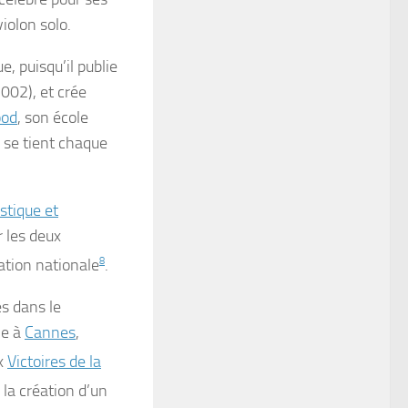
iolon solo.
, puisqu’il publie
002), et crée
ood
, son école
i se tient chaque
stique et
r les deux
ation nationale
8
.
es dans le
he à
Cannes
,
x
Victoires de la
la création d’un