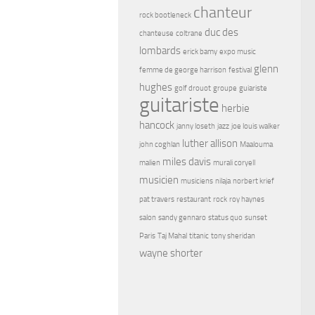
chanteur
rock bootleneck
duc des
chanteuse
coltrane
lombards
erick bamy
expo music
glenn
femme de george harrison
festival
hughes
golf drouot
groupe
guiariste
guitariste
herbie
hancock
janny loseth
jazz
joe louis walker
luther allison
john coghlan
Maalouma
miles davis
malien
murali coryell
musicien
musiciens
nilaja
norbert krief
pat travers
restaurant
rock
roy haynes
salon
sandy gennaro
status quo
sunset
Paris
Taj Mahal
titanic
tony sheridan
wayne shorter