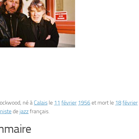
Lockwood
, né à
Calais
le
11
février
1956
et mort le
18
février
oniste
de
jazz
français.
mmaire