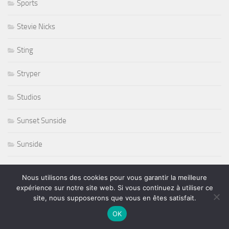
Sports
Stevie Nicks
Sting
Stryper
Studios
Sunset Sunside
Sunside
Susan Tedeschi
Nous utilisons des cookies pour vous garantir la meilleure
expérience sur notre site web. Si vous continuez à utiliser ce
Ted Curson
site, nous supposerons que vous en êtes satisfait.
OK
télevision