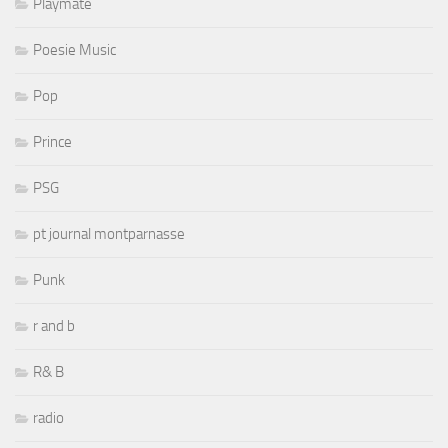
Playmate
Poesie Music
Pop
Prince
PSG
pt journal montparnasse
Punk
r and b
R& B
radio