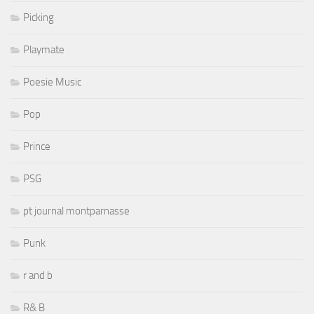
Picking
Playmate
Poesie Music
Pop
Prince
PSG
pt journal montparnasse
Punk
r and b
R& B