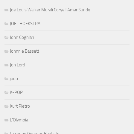
Joe Louis Walker Murali Coryell Amar Sundy
JOEL HOEKSTRA
John Coghlan
Johnnie Bassett
Jon Lord
judo
K-POP
Kurt Pietro
L'Olympia
La coupe Georges Baptiste