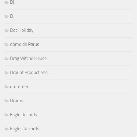
Dj
DJ
Doc Holliday
dôme de Parus
Drag Witche House
Drouot Productions
drummer
Drums
Eagle Records
Eagles Records