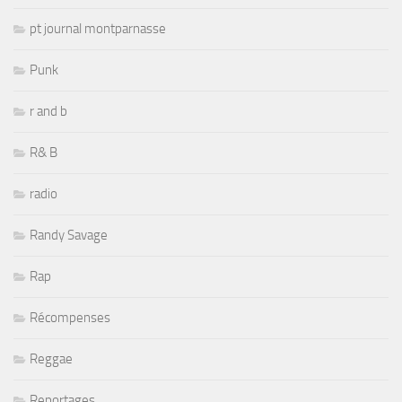
pt journal montparnasse
Punk
r and b
R& B
radio
Randy Savage
Rap
Récompenses
Reggae
Reportages