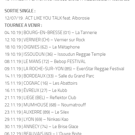
SORTIE SINGLE :
12/07/19 : ACT LIKE YOU TALK feat. Alborosie
TOURNEE A VENIR :
04.10.19 | BOURG-EN-BRESSE (01) – La Tannerie
12.10.19 | VERNIER (CH) – Vernier sur Rock
18.10.19 | OIGNIES (62) – Le Métaphone
19.10.19 | ISSOUDUN (36) – Issoudun Reggae Temple
08.11.19 | LE MANS (72) – Bebop FESTIVAL
09.11.19 | LA ROCHE-SUR-YON (85) – EvenStar Reggae Festival
14.11.19 | BORDEAUX (33) – Salle du Grand Parc
15.11.19 | COGNAC (16) – Les Abattoirs
16.11.19 | ÉVREUX (27) – Le Kubb
21.11.19 | LIEGE (BEL) – Reflektor Club
22.11.19 | MUMHOUSE (68) – Noumatrouff
23.11.19 | AUXERRE (89) – Le Silex
29.11.19 | LYON (69) – Ninkasi Kao
30.11.19 | ANNECY (74) – Le Brise Glace
06.12.19 | BEAUVAIS (60) – L’Ouvre Boite