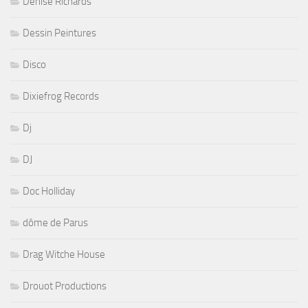
Denise Richards
Dessin Peintures
Disco
Dixiefrog Records
Dj
DJ
Doc Holliday
dôme de Parus
Drag Witche House
Drouot Productions