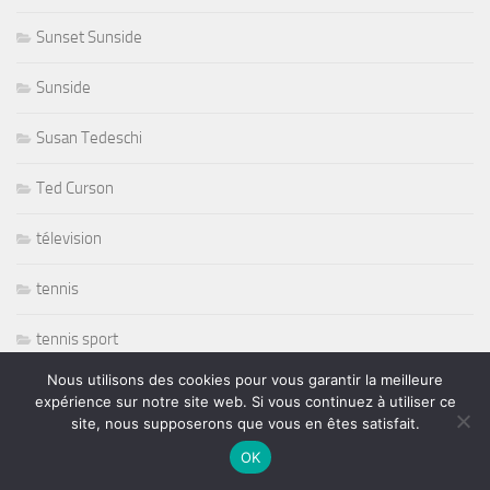
Sunset Sunside
Sunside
Susan Tedeschi
Ted Curson
télevision
tennis
tennis sport
Nous utilisons des cookies pour vous garantir la meilleure
The Japonese Pop Stars
expérience sur notre site web. Si vous continuez à utiliser ce
site, nous supposerons que vous en êtes satisfait.
Thornetta Davis
OK