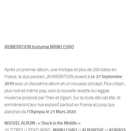
JAHNERATION featuring MANU CHAO
Après un premier album, une mixtape et plus de 250 dates en
France, le duo parisien, JAHNERATION revient à
ce 27 Septembre
2019
avec un deuxième album et un nouveau concept. Plus urbain,
plus rock et même pop, voici la nouvelle recette du reggae
moderne proposé par Théo et Ogach. Sur la route dès cet été, ils
emmèneront leur live explosif partout en France et jusqu’aux
planches de
l’Olympia le 21 Mars 2020
.
NOUVEL ALBUM :
« Stuck in the Middle »
15 TITRES // FEATURING :
MANU CHAO
//
ALBOROSIE
//
KORIASS