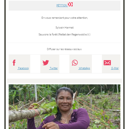
PÉTITION
En vous remerciant pour votre attention,
Sylvain Harmat
Sauvons la forêt (Rettet den Regenwald e.V.)
Diffuser sur les réseaux sociaux:
Facebook
Twitter
WhatsApp
E-Mail