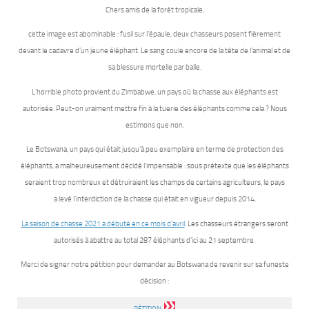
Chers amis de la forêt tropicale,
cette image est abominable : fusil sur l’épaule, deux chasseurs posent fièrement
devant le cadavre d’un jeune éléphant. Le sang coule encore de la tête de l’animal et de
sa blessure mortelle par balle.
L’horrible photo provient du Zimbabwe, un pays où la chasse aux éléphants est
autorisée. Peut-on vraiment mettre fin à la tuerie des éléphants comme cela ? Nous
estimons que non.
Le Botswana, un pays qui était jusqu’à peu exemplaire en terme de protection des
éléphants, a malheureusement décidé l’impensable : sous prétexte que les éléphants
seraient trop nombreux et détruiraient les champs de certains agriculteurs, le pays
a levé l’interdiction de la chasse qui était en vigueur depuis 2014.
La saison de chasse 2021 a débuté en ce mois d’avril
. Les chasseurs étrangers seront
autorisés à abattre au total 287 éléphants d’ici au 21 septembre.
Merci de signer notre pétition pour demander au Botswana de revenir sur sa funeste
décision :
PÉTITION