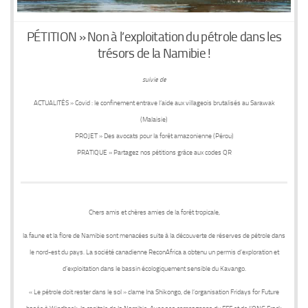
PÉTITION » Non à l’exploitation du pétrole dans les
trésors de la Namibie !
suivie de
ACTUALITÉS
» Covid : le confinement entrave l’aide aux villageois brutalisés au Sarawak
(Malaisie)
PROJET
» Des avocats pour la forêt amazonienne (Pérou)
PRATIQUE
» Partagez nos pétitions grâce aux codes QR
Chers amis et chères amies de la forêt tropicale,
la faune et la flore de Namibie sont menacées suite à la
découverte de réserves de pétrole
dans
le nord-est du pays. La société canadienne ReconAfrica a obtenu un permis d’exploration et
d’exploitation
dans le bassin écologiquement sensible du Kavango
.
« Le pétrole doit rester dans le sol » clame Ina Shikongo, de l’organisation Fridays for Future