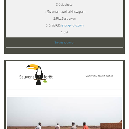
Crédit photo:
1: @damian_aspinall/instagram
2: Rita Sastrawan
3: CraigRJD/
istockphoto.com
4: EIA
Se désabonner
Votre voix pour la nature