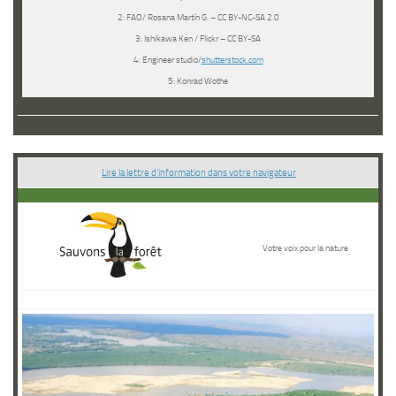
2: FAO/ Rosana Martín G. – CC BY-NC-SA 2.0
3: Ishikawa Ken / Flickr – CC BY-SA
4: Engineer studio/
shutterstock.com
5: Konrad Wothe
Lire la lettre d’information dans votre navigateur
Votre voix pour la nature