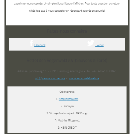
page internet concernée. Un simple clic suffit pour l’afficher.
Pour toute question ou retour
,
n’hésitez pas à nous contacter en répondant au présent courriel.
Faites-nous connaître
Facebook
Twitter
Rettet den Regenwald e.V. (Sauvons la Forêt)
Adresse : Jupiterweg 15, 22391 Hamburg, Allemagne • Tél : +49 40 41038049
info@sauvonslaforet.org
•
www.sauvonslaforet.org
Crédit photo:
1:
istockphoto.com
2: anonym
3: Virunga Nationalpark, DR Kongo
4: Mathias Rittgerott
5: KEIN CREDIT