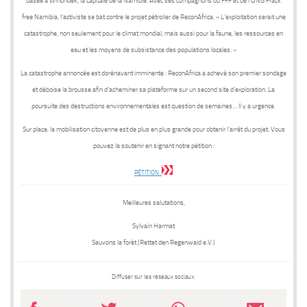
basée à Windhoek, la capitale de la Namibie. Avec ses compagnons du FFF et de l’ONG Frack
free Namibia, l’activiste se bat contre le projet pétrolier de ReconAfrica. « L’exploitation serait une
catastrophe, non seulement pour le climat mondial, mais aussi pour la faune, les ressources en
eau et les moyens de subsistance des populations locales. »
La catastrophe annoncée est dorénavant imminente : ReconAfrica a achevé son premier sondage
et déboise la brousse afin d’acheminer sa plateforme sur un second site d’exploration. La
poursuite des destructions environnementales est question de semaines…
Il y a urgence.
Sur place, la mobilisation citoyenne est de plus en plus grande
pour obtenir l’arrêt du projet
. Vous
pouvez la soutenir en signant notre pétition :
PÉTITION
Meilleures salutations,
Sylvain Harmat
Sauvons la forêt (Rettet den Regenwald e.V.)
Diffuser sur les réseaux sociaux: