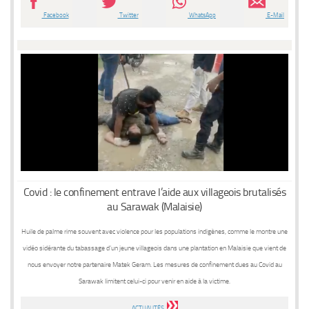
Facebook
Twitter
WhatsApp
E-Mail
Covid : le confinement entrave l’aide aux villageois brutalisés
au Sarawak (Malaisie)
Huile de palme rime souvent avec violence pour les populations indigènes, comme le montre une
vidéo sidérante du tabassage d’un jeune villageois dans une plantation en Malaisie que vient de
nous envoyer notre partenaire Matek Geram. Les mesures de confinement dues au Covid au
Sarawak limitent celui-ci pour venir en aide à la victime.
ACTUALITÉS