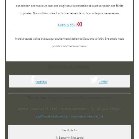
association des meilleurs moyens d’agir pour la protection et la préservation des forêts
tropicales. Nous utilisons les fonds directement là où ils sont le plus nécessaires.
FAIRE UN DON
Merci à toutes celles et ceux qui soutiennent l’action de Sauvons la forêt. Ensemble nous
pouvons encore faire mieux !
Faites-nous connaître
Facebook
Twitter
Rettet den Regenwald e.V. (Sauvons la Forêt)
Adresse : Jupiterweg 15, 22391 Hamburg, Allemagne • Tél : +49 40 41038049
info@sauvonslaforet.org
•
www.sauvonslaforet.org
Crédit photo:
1: Benjamin Moscovici