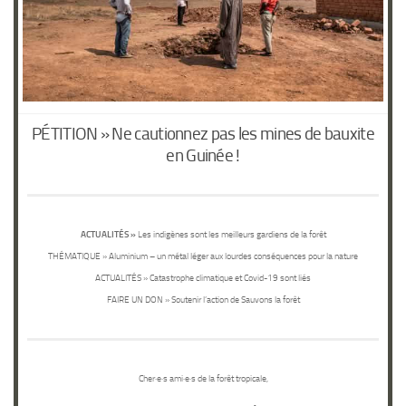
PÉTITION » Ne cautionnez pas les mines de bauxite
en Guinée !
ACTUALITÉS »
Les indigènes sont les meilleurs gardiens de la forêt
THÉMATIQUE
» Aluminium – un métal léger aux lourdes conséquences pour la nature
ACTUALITÉS
» Catastrophe climatique et Covid-19 sont liés
FAIRE UN DON
» Soutenir l’action de Sauvons la forêt
Cher·e·s ami·e·s de la forêt tropicale,