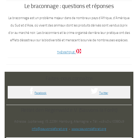
Le braconnage : questions et réponses
Le braconnage est un problème majeur dans de nombreux pays d’Afrique, d’Amérique
du Sud et d’Asie, où vivent des animaux dont les produits dérivés sont vendus à prix
d’or au marché noir. Les braconniers et le crime organisé derrière leur pratique ont des
effets désastreux sur la biodiversité et menacent la survie de nombreuses espèces.
THÉMATIQUE
Faites-nous connaître
Facebook
Twitter
Rettet den Regenwald e.V. (Sauvons la Forêt)
Adresse : Jupiterweg 15, 22391 Hamburg, Allemagne • Tél : +49 40 41038049
info@sauvonslaforet.org
•
www.sauvonslaforet.org