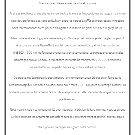
Chers amis et chères amies de la forêt tropicale,
Avec ses éléphants et ses girafes traversant la savane, ses hippopotames pataugeant dans des
eaux peu profondes, ses lions se faufilant entre les herbes à l’affût de proies et ses rhinocéros
noirs récemment observés par des biologistes, la
réserve de gibier de Selous
regorge de vie.
Mais un désastre écologique la menace aujourd’hui : le
projet de barrage
de Stiegler Gorge doit
être construit sur le fleuve Rufiji
en plein cœur du site inscrit au patrimoine mondial
de
l’UNESCO.
1500 km² de forêt et savanes seraient submergées
. Le barrage provoquerait des
dommages en aval jusqu’au delta et dans les forêts de mangroves.
200 000 personnes
seraient affectés
, en particulier les agriculteurs et les pêcheurs.
Ce
projet
sans égard pour la population ou l’environnement avait été
passé en force
par le
président Magufuli. Son décès soudain, survenu en mars 2021, a
aujourd’hui changé la donne
. La
nouvelle présidente, Mme Samia Suluhu Hassan pourrait en effet s’écarter de la ligne dure de son
prédécesseur.
Nous voulons saisir cette opportunité pour
interpeler la présidente tanzanienne
. Nous espérons
lui faire entendre les arguments des défenseurs de l’environnement et
obtenir l’arrêt du projet
.
Vous pouvez participer en signant notre pétition :