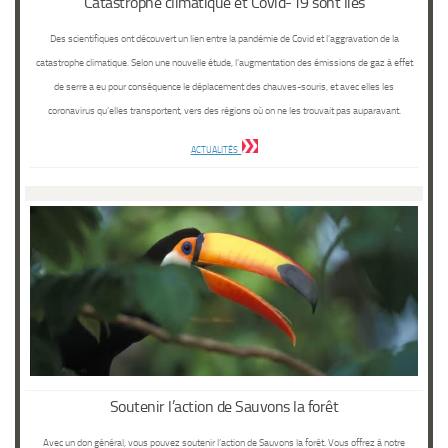
Catastrophe climatique et Covid-19 sont liés
Des scientifiques ont découvert un lien entre la pandémie de Covid et l’aggravation de la
catastrophe climatique. Selon une nouvelle étude, l’augmentation des émissions de gaz à effet
de serre a eu pour conséquence le déplacement des chauves-souris, et avec elles les
coronavirus qu’elles transportent, vers des régions où on ne les trouvait pas auparavant.
ACTUALITÉS
Soutenir l’action de Sauvons la forêt
Avec un don général, vous pouvez soutenir l’action de Sauvons la forêt. Vous offrez à notre