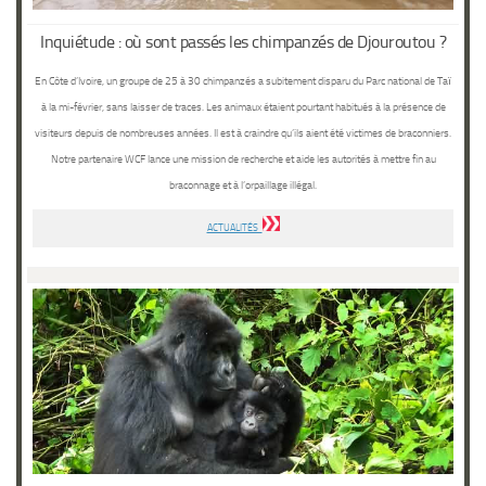
Inquiétude : où sont passés les chimpanzés de Djouroutou ?
En Côte d’Ivoire, un groupe de 25 à 30 chimpanzés a subitement disparu du Parc national de Taї
à la mi-février, sans laisser de traces. Les animaux étaient pourtant habitués à la présence de
visiteurs depuis de nombreuses années. Il est à craindre qu’ils aient été victimes de braconniers.
Notre partenaire WCF lance une mission de recherche et aide les autorités à mettre fin au
braconnage et à l’orpaillage illégal.
ACTUALITÉS