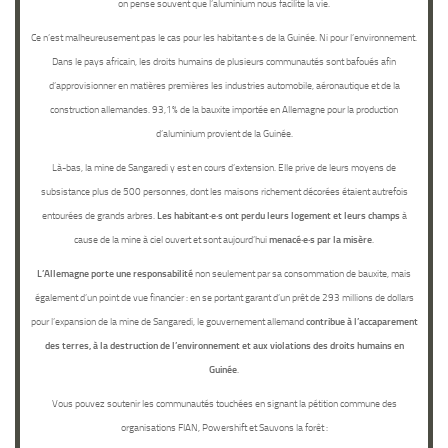
on pense souvent que l’aluminium nous facilite la vie.
Ce n’est malheureusement pas le cas pour les habitant·e·s de la Guinée. Ni pour l’environnement.
Dans le pays africain, les
droits humains de plusieurs communautés sont bafoués
afin
d’approvisionner en matières premières les industries automobile, aéronautique et de la
construction allemandes.
93,1% de la bauxite importée en Allemagne
pour la production
d’aluminium
provient de la Guinée
.
Là-bas, la mine de Sangaredi y est en cours d’extension. Elle prive de leurs moyens de
subsistance plus de 500 personnes, dont les maisons richement décorées étaient autrefois
entourées de grands arbres.
Les habitant·e·s ont perdu leurs logement et leurs champs
à
cause de la mine à ciel ouvert et sont aujourd’hui
menacé·e·s par la misère
.
L’Allemagne porte une responsabilité
non seulement par sa consommation de bauxite, mais
également d’un point de vue financier : en se portant garant d’un prêt de 293 millions de dollars
pour l’expansion de la mine de Sangaredi, le gouvernement allemand
contribue à l’accaparement
des terres, à la destruction de l’environnement et aux violations des droits humains en
Guinée
.
Vous pouvez soutenir les communautés touchées en signant la pétition commune des
organisations FIAN, Powershift et Sauvons la forêt :