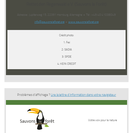
Rettet den Regenwald e.V. (Sauvons la Forêt)
Adresse : Jupiterweg 15, 22391 Hamburg, Allemagne • Tél : +49 40 41038049
info@sauvonslaforet.org
•
www.sauvonslaforet.org
Crédit photo:
1: frei
2: SADIA
3: SPDE
4: KEIN CREDIT
Problèmes d’affichage ?
Lire la lettre d’information dans votre navigateur
Votre voix pour la nature