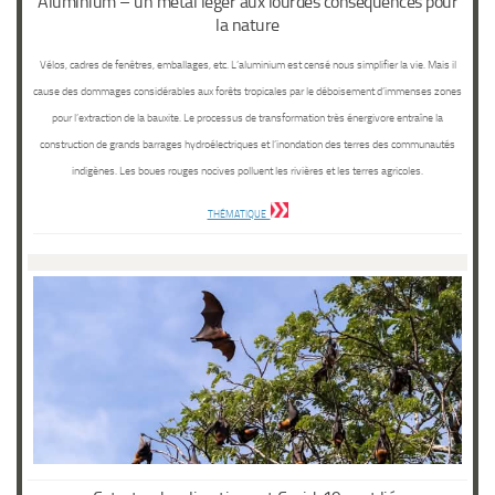
Aluminium – un métal léger aux lourdes conséquences pour
la nature
Vélos, cadres de fenêtres, emballages, etc. L’aluminium est censé nous simplifier la vie. Mais il
cause des dommages considérables aux forêts tropicales par le déboisement d’immenses zones
pour l’extraction de la bauxite. Le processus de transformation très énergivore entraîne la
construction de grands barrages hydroélectriques et l’inondation des terres des communautés
indigènes. Les boues rouges nocives polluent les rivières et les terres agricoles.
THÉMATIQUE