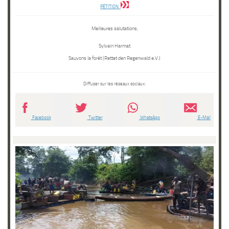
PÉTITION
Meilleures salutations,
Sylvain Harmat
Sauvons la forêt (Rettet den Regenwald e.V.)
Diffuser sur les réseaux sociaux:
Facebook
Twitter
WhatsApp
E-Mail