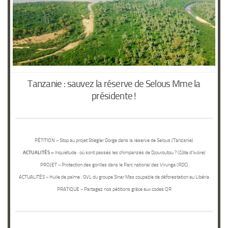
Tanzanie : sauvez la réserve de Selous Mme la
présidente !
PÉTITION
» Stop au projet Stiegler Gorge dans la réserve de Selous (Tanzanie)
ACTUALITÉS »
Inquiétude : où sont passés les chimpanzés de Djouroutou ? (Côte d’Ivoire)
PROJET
» Protection des gorilles dans le Parc national des Virunga (RDC)
ACTUALITÉS
» Huile de palme : GVL du groupe Sinar Mas coupable de déforestation au Libéria
PRATIQUE
» Partagez nos pétitions grâce aux codes QR