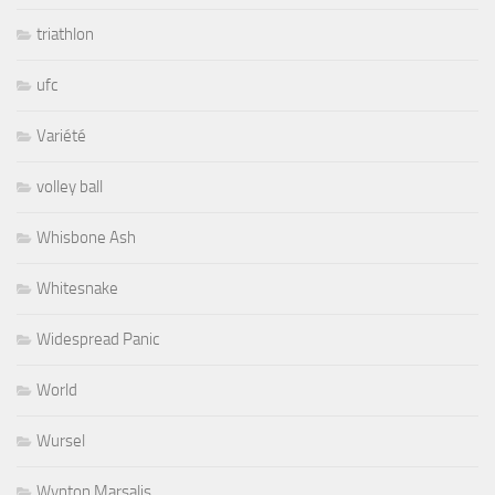
triathlon
ufc
Variété
volley ball
Whisbone Ash
Whitesnake
Widespread Panic
World
Wursel
Wynton Marsalis