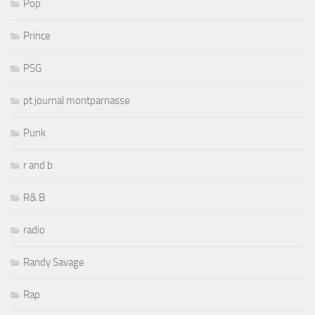
Pop
Prince
PSG
pt journal montparnasse
Punk
r and b
R& B
radio
Randy Savage
Rap