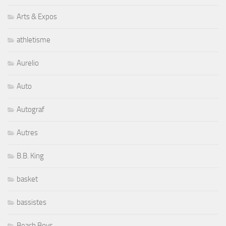
Arts & Expos
athletisme
Aurelio
Auto
Autograf
Autres
B.B. King
basket
bassistes
Beach Boys