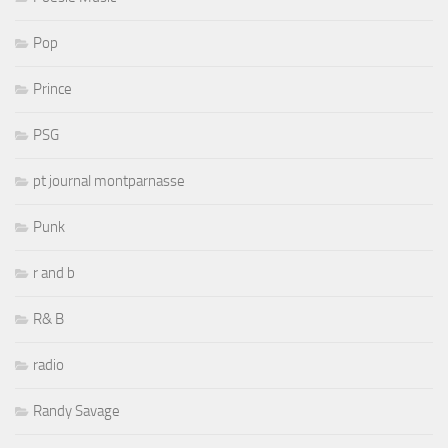
Pop
Prince
PSG
pt journal montparnasse
Punk
r and b
R& B
radio
Randy Savage