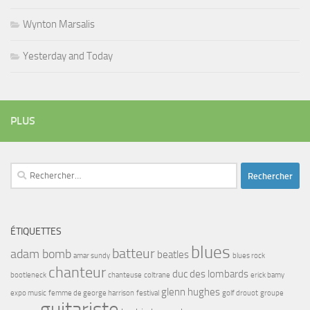
Wynton Marsalis
Yesterday and Today
PLUS
Rechercher :
ÉTIQUETTES
blues
batteur
adam bomb
beatles
amar sundy
blues rock
chanteur
duc des lombards
bootleneck
chanteuse
coltrane
erick bamy
glenn hughes
expo music
femme de george harrison
festival
golf drouot
groupe
guitariste