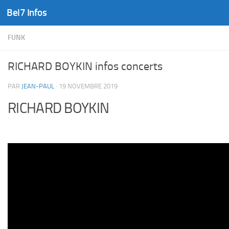
Bel7 Infos
Skip to content
FUNK
RICHARD BOYKIN infos concerts
PAR
JEAN-PAUL
·
19 NOVEMBRE 2019
RICHARD BOYKIN