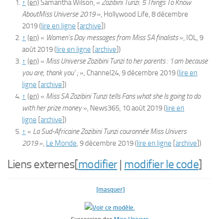
↑
(en)
Samantha Wilson,
«
Zozibini Tunzi: 5 Things To Know
AboutMiss Universe 2019
»
,
Hollywood Life
,‎
8 décembre
2019
(
lire en ligne
[
archive
]
)
↑
(en)
«
Women’s Day messages from Miss SA finalists
»
,
IOL
,‎
9
août 2019
(
lire en ligne
[
archive
]
)
↑
(en)
«
Miss Universe Zozibini Tunzi to her parents : ‘I am because
you are, thank you’ ;
»
,
Channel24
,‎
9 décembre 2019
(
lire en
ligne
[
archive
]
)
↑
(en)
«
Miss SA Zozibini Tunzi tells Fans what she Is going to do
with her prize money
»
,
News365
,‎
10 août 2019
(
lire en
ligne
[
archive
]
)
↑
«
La Sud-Africaine Zozibini Tunzi couronnée Miss Univers
2019
»,
Le Monde
,‎
9 décembre 2019
(
lire en ligne
[
archive
]
)
Liens externes
[
modifier
|
modifier le code
]
[masquer]