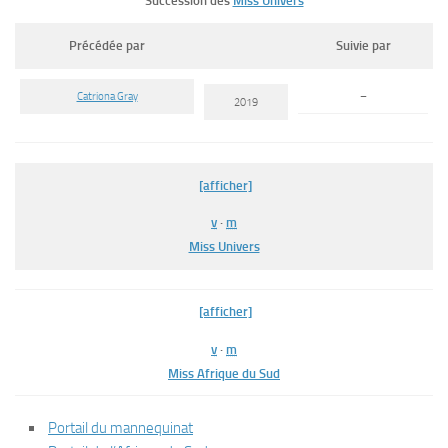
Succession des
Miss Univers
Précédée par
Suivie par
Catriona Gray
–
2019
[afficher]
v
·
m
Miss Univers
[afficher]
v
·
m
Miss Afrique du Sud
Portail du mannequinat