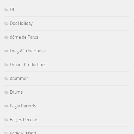
DJ
Doc Holliday
dôme de Parus
Drag Witche House
Drouot Productions
drummer
Drums
Eagle Records
Eagles Records
Eddie Kirkland