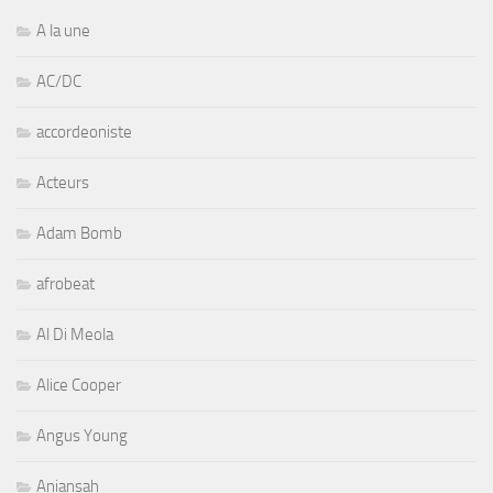
A la une
AC/DC
accordeoniste
Acteurs
Adam Bomb
afrobeat
Al Di Meola
Alice Cooper
Angus Young
Aniansah