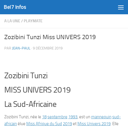
Bel7 Infos
Skip to content
A LA UNE
/
PLAYMATE
Zozibini Tunzi Miss UNIVERS 2019
PAR
JEAN-PAUL
·
9 DÉCEMBRE 2019
Zozibini Tunzi
MISS UNIVERS 2019
La Sud-Africaine
Zozibini Tunzi
, née le
18
septembre
1993
, est un
mannequin
sud-
africain
élue
Miss Afrique du Sud
2019
et
Miss Univers 2019
. Elle