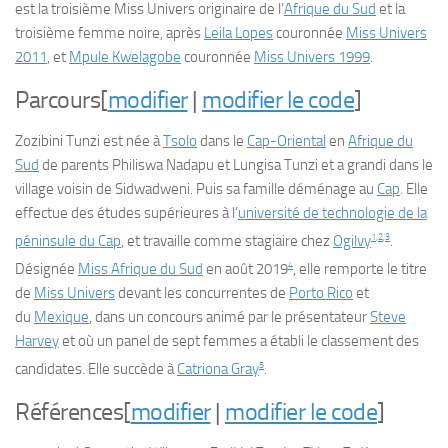
est la troisième Miss Univers originaire de l’
Afrique du Sud
et la
troisième femme noire, après
Leila Lopes
couronnée
Miss Univers
2011
, et
Mpule Kwelagobe
couronnée
Miss Univers 1999
.
Parcours
[
modifier
|
modifier le code
]
Zozibini Tunzi
est née à
Tsolo
dans le
Cap-Oriental
en
Afrique du
Sud
de parents Philiswa Nadapu et Lungisa Tunzi et a grandi dans le
village voisin de Sidwadweni. Puis sa famille déménage au
Cap
. Elle
effectue des études supérieures à l’
université de technologie de la
1
,
2
,
3
péninsule du Cap
, et travaille comme stagiaire chez
Ogilvy
.
4
Désignée
Miss Afrique du Sud
en août 2019
, elle remporte le titre
de
Miss Univers
devant les concurrentes de
Porto Rico
et
du
Mexique
, dans un concours animé par le présentateur
Steve
Harvey
et où un panel de sept femmes a établi le classement des
5
candidates. Elle succède à
Catriona Gray
.
Références
[
modifier
|
modifier le code
]