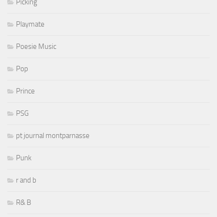
Picking
Playmate
Poesie Music
Pop
Prince
PSG
pt journal montparnasse
Punk
r and b
R& B