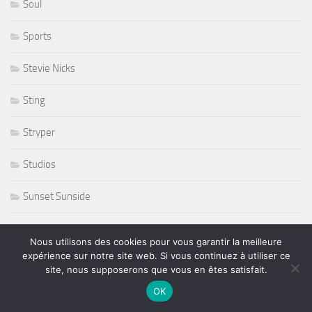
Soul
Sports
Stevie Nicks
Sting
Stryper
Studios
Sunset Sunside
Sunside
Nous utilisons des cookies pour vous garantir la meilleure
expérience sur notre site web. Si vous continuez à utiliser ce
Susan Tedeschi
site, nous supposerons que vous en êtes satisfait.
OK
Ted Curson