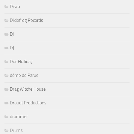
Disco
Dixiefrog Records
Dj
DJ
Doc Holliday
dôme de Parus
Drag Witche House
Drouot Productions
drummer
Drums