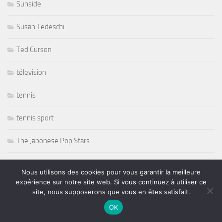
Sunside
Susan Tedeschi
Ted Curson
télevision
tennis
tennis sport
The Japonese Pop Stars
Thornetta Davis
Nous utilisons des cookies pour vous garantir la meilleure
expérience sur notre site web. Si vous continuez à utiliser ce
Thrash Metal
site, nous supposerons que vous en êtes satisfait.
OK
Tiken Jah Fakoly