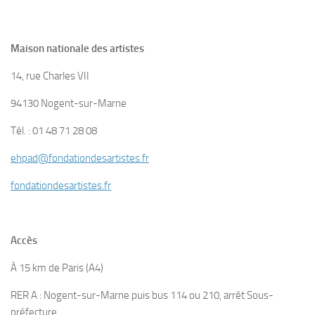
Maison nationale des artistes
14, rue Charles VII
94130 Nogent-sur-Marne
Tél. : 01 48 71 28 08
ehpad@fondationdesartistes.fr
fondationdesartistes.fr
Accès
À 15 km de Paris (A4)
RER A : Nogent-sur-Marne puis bus 114 ou 210, arrêt Sous-
préfecture