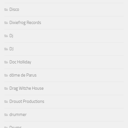
Disco
Dixiefrog Records
Dj
DJ
Doc Holliday
dôme de Parus
Drag Witche House
Drouot Productions
drummer
Drums