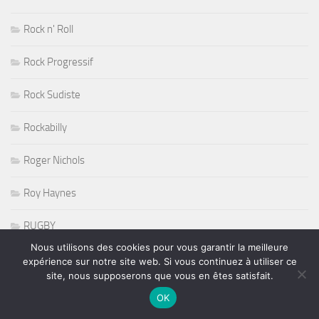
Rock n' Roll
Rock Progressif
Rock Sudiste
Rockabilly
Roger Nichols
Roy Haynes
RUGBY
Nous utilisons des cookies pour vous garantir la meilleure
Salon de l'Agriculture 2011
expérience sur notre site web. Si vous continuez à utiliser ce
site, nous supposerons que vous en êtes satisfait.
Salons
OK