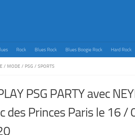
lues
Rock
Blues Rock
Blues Boogie Rock
Hard Rock
E
/
MODE
/
PSG
/
SPORTS
PLAY PSG PARTY avec NEY
c des Princes Paris le 16 / 
20