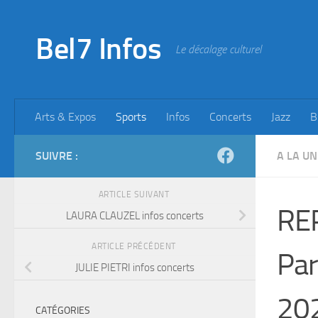
Skip to content
Bel7 Infos
Le décalage culturel
Arts & Expos
Sports
Infos
Concerts
Jazz
B
SUIVRE :
A LA UN
ARTICLE SUIVANT
RE
LAURA CLAUZEL infos concerts
ARTICLE PRÉCÉDENT
Par
JULIE PIETRI infos concerts
20
CATÉGORIES