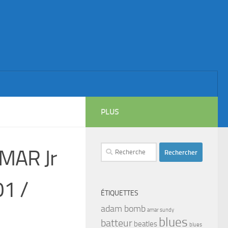
PLUS
Rechercher :
MAR Jr
01 /
ÉTIQUETTES
adam bomb
amar sundy
blues
batteur
beatles
blues