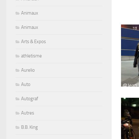
Animaux
Animaux
Arts & Expos
athletisme
Aurelio
Auto
Autograf
Autres
B.B. King