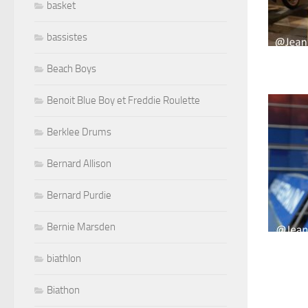
basket
bassistes
Beach Boys
Benoit Blue Boy et Freddie Roulette
Berklee Drums
Bernard Allison
Bernard Purdie
Bernie Marsden
biathlon
Biathon