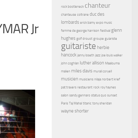
chanteur
rock bootleneck
duc des
chanteuse
coltrane
lombards
erick bamy
expo music
YMAR Jr
glenn
femme de george harrison
festival
hughes
golf drouot
groupe
guiariste
guitariste
herbie
hancock
janny loseth
jazz
joe louis walker
luther allison
john coghlan
Maalouma
miles davis
malien
murali coryell
musicien
musiciens
nilaja
norbert krief
pat travers
restaurant
rock
roy haynes
salon
sandy gennaro
status quo
sunset
Paris
Taj Mahal
titanic
tony sheridan
wayne shorter