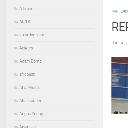
A la une
PAR
JEAN
AC/DC
RE
accordeoniste
the sur
Acteurs
Adam Bomb
afrobeat
Al Di Meola
Alice Cooper
Angus Young
Aniansah