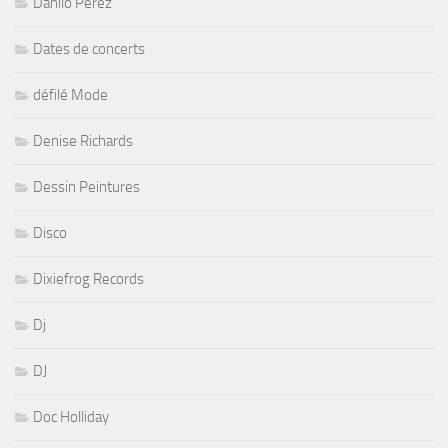
Danilo Perez
Dates de concerts
défilé Mode
Denise Richards
Dessin Peintures
Disco
Dixiefrog Records
Dj
DJ
Doc Holliday