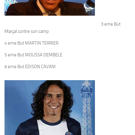
3 eme But
Marçal contre son camp
4 eme But MARTIN TERRIER
5 eme But MOUSSA DEMBELE
6 eme But EDISON CAVANI