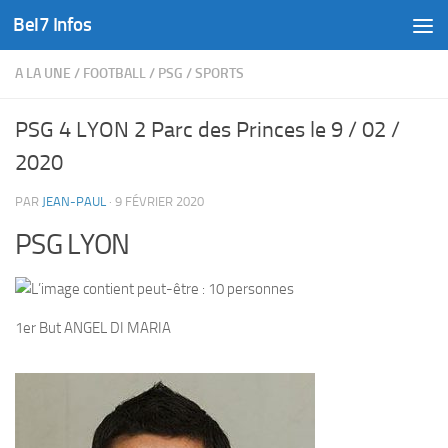
Bel7 Infos
Skip to content
A LA UNE
/
FOOTBALL
/
PSG
/
SPORTS
PSG 4 LYON 2 Parc des Princes le 9 / 02 /
2020
PAR
JEAN-PAUL
·
9 FÉVRIER 2020
PSG LYON
1er But ANGEL DI MARIA