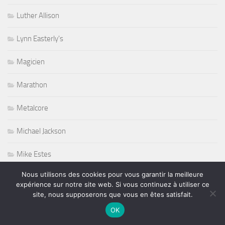
Luther Allison
Lynn Easterly's
Magicien
Marathon
Metalcore
Michael Jackson
Mike Estes
Nous utilisons des cookies pour vous garantir la meilleure
mode
expérience sur notre site web. Si vous continuez à utiliser ce
site, nous supposerons que vous en êtes satisfait.
Mode defilé
OK
Modern Drummer