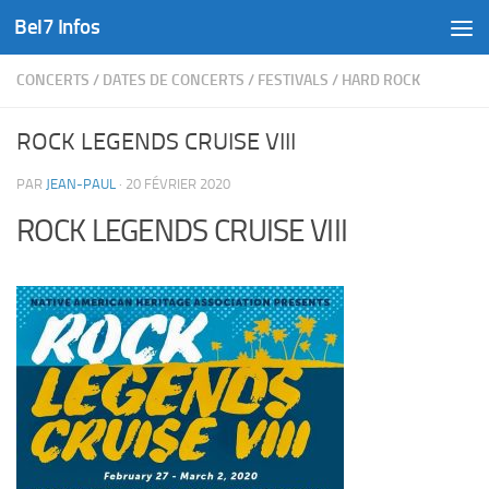
Bel7 Infos
Skip to content
CONCERTS
/
DATES DE CONCERTS
/
FESTIVALS
/
HARD ROCK
ROCK LEGENDS CRUISE VIII
PAR
JEAN-PAUL
·
20 FÉVRIER 2020
ROCK LEGENDS CRUISE VIII