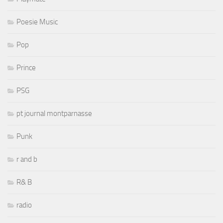
Poesie Music
Pop
Prince
PSG
pt journal montparnasse
Punk
r and b
R& B
radio