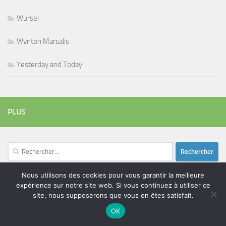
Wursel
Wynton Marsalis
Yesterday and Today
PLUS
Rechercher :
Nous utilisons des cookies pour vous garantir la meilleure
expérience sur notre site web. Si vous continuez à utiliser ce
ÉTIQUETTES
site, nous supposerons que vous en êtes satisfait.
blues
batteur
adam bomb
beatles
OK
amar sundy
blues rock
chanteur
duc des lombards
bootleneck
chanteuse
coltrane
erick bamy