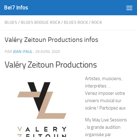
Bel7 Infos
Skip to content
BLUES
/
BLUES BOOGIE ROCK
/
BLUES ROCK
/
ROCK
Valéry Zeitoun Productions infos
PAR
JEAN-PAUL
·
29 AVRIL 2020
Valéry Zeitoun Productions
Artistes, musiciens,
interprètes …
Venez imposer votre
univers musical sur
scène ! Participez aux
My Way Live Sessions
, la grande audition
organisée par