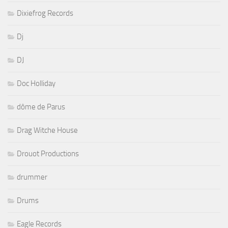
Dixiefrog Records
Dj
DJ
Doc Holliday
dôme de Parus
Drag Witche House
Drouot Productions
drummer
Drums
Eagle Records