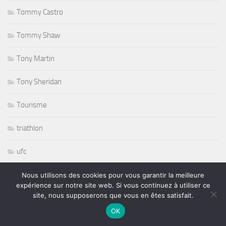
Tommy Castro
Tommy Shaw
Tony Martin
Tony Sheridan
Tourisme
triathlon
ufc
Variété
Nous utilisons des cookies pour vous garantir la meilleure
expérience sur notre site web. Si vous continuez à utiliser ce
site, nous supposerons que vous en êtes satisfait.
volley ball
OK
Whisbone Ash