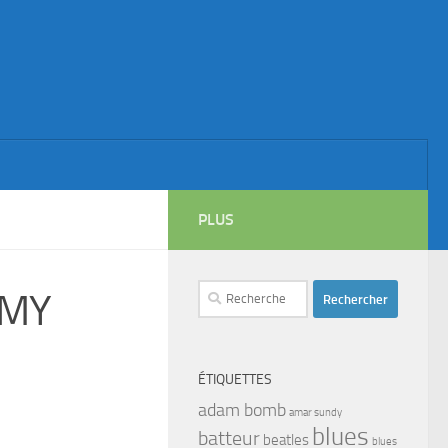
PLUS
Rechercher :
MMY
ÉTIQUETTES
adam bomb
amar sundy
blues
batteur
beatles
blues