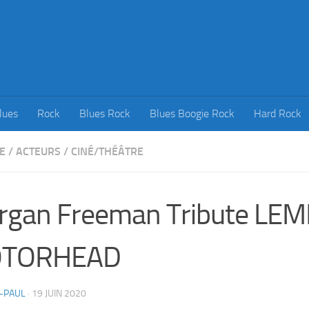
lues
Rock
Blues Rock
Blues Boogie Rock
Hard Rock
E
/
ACTEURS
/
CINÉ/THÉÂTRE
rgan Freeman Tribute LE
TORHEAD
-PAUL
·
19 JUIN 2020