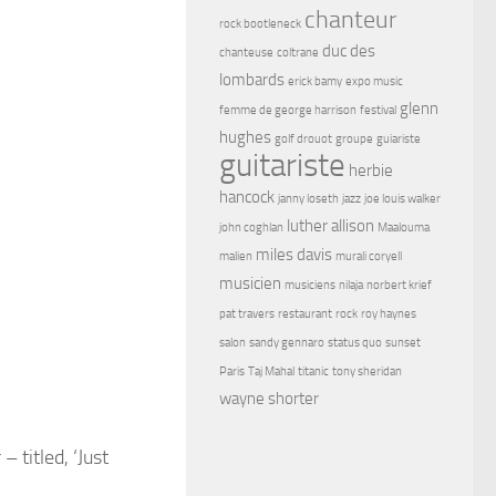
chanteur
rock bootleneck
duc des
chanteuse
coltrane
lombards
erick bamy
expo music
glenn
femme de george harrison
festival
hughes
golf drouot
groupe
guiariste
guitariste
herbie
hancock
janny loseth
jazz
joe louis walker
luther allison
john coghlan
Maalouma
miles davis
malien
murali coryell
musicien
musiciens
nilaja
norbert krief
pat travers
restaurant
rock
roy haynes
salon
sandy gennaro
status quo
sunset
Paris
Taj Mahal
titanic
tony sheridan
wayne shorter
titled, ‘Just