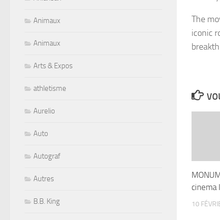
The mov
Animaux
iconic r
Animaux
breakth
Arts & Expos
athletisme
VOU
Aurelio
Auto
Autograf
MONUM
Autres
cinema 
B.B. King
10 FÉVRI