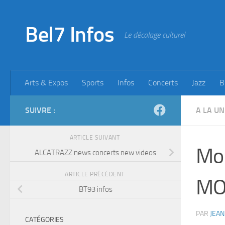
Skip to content
Bel7 Infos
Le décalage culturel
Arts & Expos
Sports
Infos
Concerts
Jazz
B
SUIVRE :
A LA UN
ARTICLE SUIVANT
Mo
ALCATRAZZ news concerts new videos
ARTICLE PRÉCÉDENT
MO
BT93 infos
PAR
JEAN
CATÉGORIES