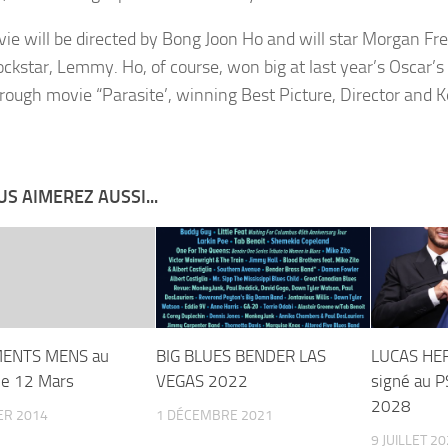
ie will be directed by Bong Joon Ho and will star Morgan F
ockstar, Lemmy. Ho, of course, won big at last year’s Oscar’s 
rough movie “Parasite’, winning Best Picture, Director and K
S AIMEREZ AUSSI...
ENTS MENS au
BIG BLUES BENDER LAS
LUCAS HE
le 12 Mars
VEGAS 2022
signé au P
2028
ER 2014
1 DÉCEMBRE 2021
9 JUILLET 2