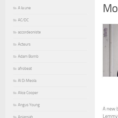
Mo
A la une
AC/DC
accordeoniste
Acteurs
Adam Bomb
afrobeat
Al Di Meola
Alice Cooper
Angus Young
A new b
Lemmy’,
Aniansah