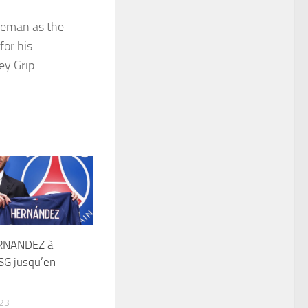
reeman as the
for his
ey Grip.
RNANDEZ à
SG jusqu’en
023