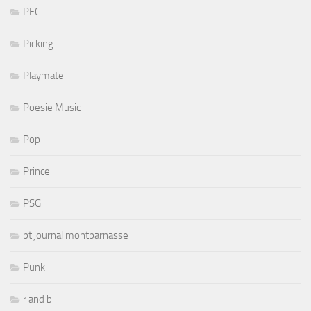
PFC
Picking
Playmate
Poesie Music
Pop
Prince
PSG
pt journal montparnasse
Punk
r and b