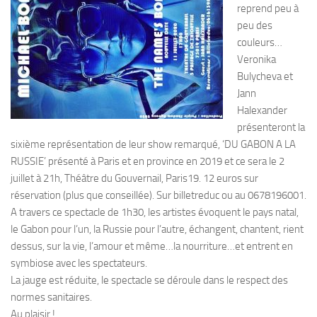
reprend peu à
peu des
couleurs…
Veronika
Bulycheva et
Jann
Halexander
présenteront la
sixième représentation de leur show remarqué, ‘DU GABON A LA
RUSSIE’ présenté à Paris et en province en 2019 et ce sera le 2
juillet à 21h, Théâtre du Gouvernail, Paris19. 12 euros sur
réservation (plus que conseillée). Sur billetreduc ou au 0678196001.
A travers ce spectacle de 1h30, les artistes évoquent le pays natal,
le Gabon pour l’un, la Russie pour l’autre, échangent, chantent, rient
dessus, sur la vie, l’amour et même…la nourriture…et entrent en
symbiose avec les spectateurs.
La jauge est réduite, le spectacle se déroule dans le respect des
normes sanitaires.
Au plaisir !