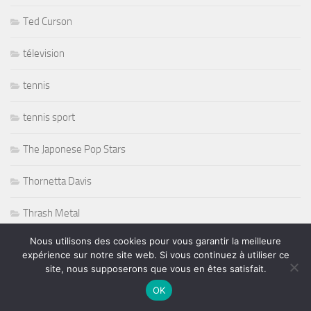
Ted Curson
télevision
tennis
tennis sport
The Japonese Pop Stars
Thornetta Davis
Thrash Metal
Nous utilisons des cookies pour vous garantir la meilleure
Tiken Jah Fakoly
expérience sur notre site web. Si vous continuez à utiliser ce
site, nous supposerons que vous en êtes satisfait.
Titanic
OK
Tommy Castro