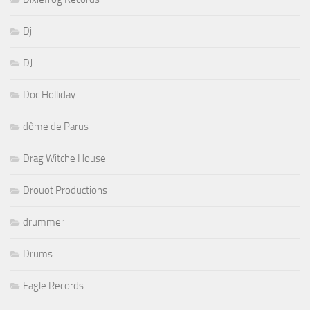
Dj
DJ
Doc Holliday
dôme de Parus
Drag Witche House
Drouot Productions
drummer
Drums
Eagle Records