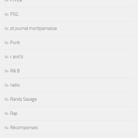
PSG
pt journal montparnasse
Punk
r and b
R& B
radio
Randy Savage
Rap
Récompenses