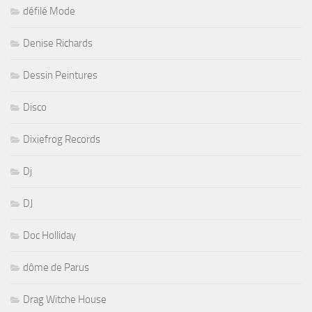
défilé Mode
Denise Richards
Dessin Peintures
Disco
Dixiefrog Records
Dj
DJ
Doc Holliday
dôme de Parus
Drag Witche House