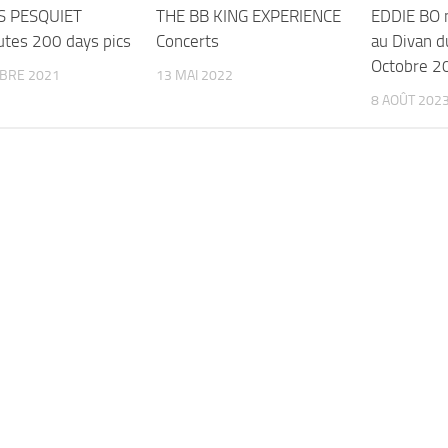
 PESQUIET
THE BB KING EXPERIENCE
EDDIE BO 
utes 200 days pics
Concerts
au Divan 
Octobre 2
BRE 2021
13 MAI 2022
8 AOÛT 202