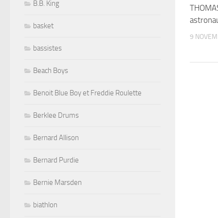
B.B. King
THOMAS
astrona
basket
9 NOVEM
bassistes
Beach Boys
Benoit Blue Boy et Freddie Roulette
Berklee Drums
Bernard Allison
Bernard Purdie
Bernie Marsden
biathlon