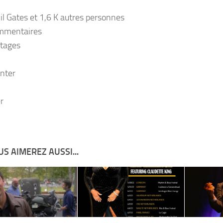
il Gates et 1,6 K autres personnes
mmentaires
tages
nter
r
S AIMEREZ AUSSI...