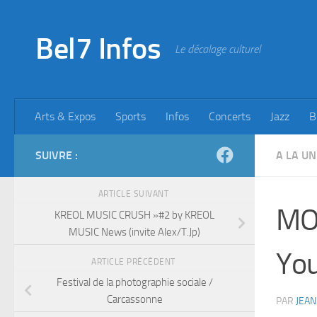
Skip to content
Bel7 Infos
Le décalage culturel
Arts & Expos
Sports
Infos
Concerts
Jazz
B
SUIVRE :
A LA UN
ARTICLE SUIVANT
MO
KREOL MUSIC CRUSH »#2 by KREOL
MUSIC News (invite Alex/T.Jp)
Yo
ARTICLE PRÉCÉDENT
Festival de la photographie sociale /
Carcassonne
PAR
JEAN