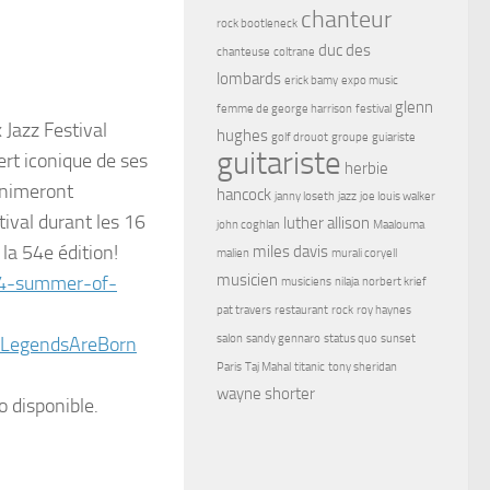
chanteur
rock bootleneck
duc des
chanteuse
coltrane
lombards
erick bamy
expo music
glenn
femme de george harrison
festival
 Jazz Festival
hughes
golf drouot
groupe
guiariste
guitariste
ert iconique de ses
herbie
animeront
hancock
janny loseth
jazz
joe louis walker
ival durant les 16
luther allison
john coghlan
Maalouma
 la 54e édition!
miles davis
malien
murali coryell
musicien
54-summer-of-
musiciens
nilaja
norbert krief
pat travers
restaurant
rock
roy haynes
salon
sandy gennaro
status quo
sunset
LegendsAreBorn
Paris
Taj Mahal
titanic
tony sheridan
wayne shorter