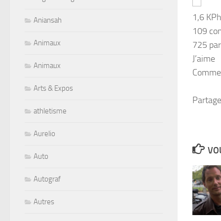
1,6 K
Ph
Aniansah
109 co
Animaux
725 par
J’aime
Animaux
Comme
Arts & Expos
Partage
athletisme
Aurelio
VOU
Auto
Autograf
Autres