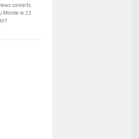
news concerts
du Monde le 22
007
3