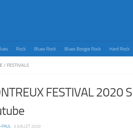
lues
Rock
Blues Rock
Blues Boogie Rock
Hard Rock
E
/
FESTIVALS
NTREUX FESTIVAL 2020 
utube
-PAUL
·
3 JUILLET 2020