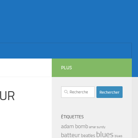
PLUS
Rechercher :
SUR
ÉTIQUETTES
adam bomb
amar sundy
blues
batteur
beatles
blues