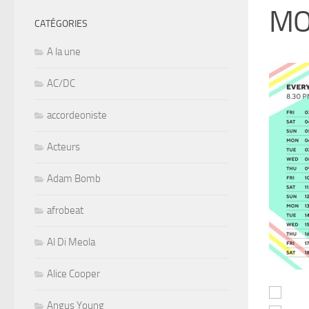
MO
CATÉGORIES
A la une
AC/DC
accordeoniste
Acteurs
Adam Bomb
afrobeat
Al Di Meola
Alice Cooper
Angus Young