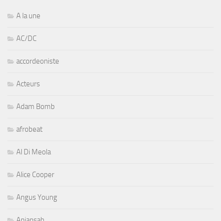
A la une
AC/DC
accordeoniste
Acteurs
Adam Bomb
afrobeat
Al Di Meola
Alice Cooper
Angus Young
Aniansah