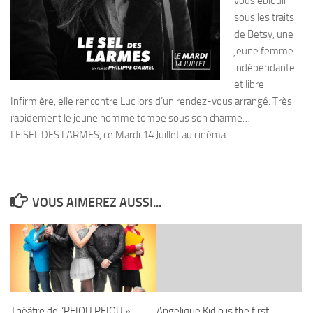
vous éblouir
sous les traits
de Betsy, une
jeune femme
indépendante
et libre.
Infirmière, elle rencontre Luc lors d’un rendez-vous arrangé. Très
rapidement le jeune homme tombe sous son charme…
LE SEL DES LARMES, ce Mardi 14 Juillet au cinéma.
VOUS AIMEREZ AUSSI...
Théâtre de “PFIOU PFIOU »
Angelique Kidjo is the first