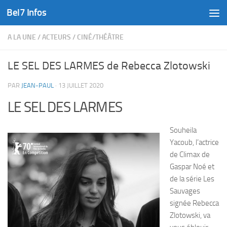
Bel7 Infos
Skip to content
A LA UNE
/
ACTEURS
/
CINÉ/THÉÂTRE
LE SEL DES LARMES de Rebecca Zlotowski
PAR
JEAN-PAUL
·
13 JUILLET 2020
LE SEL DES LARMES
Souheila
Yacoub, l’actrice
de Climax de
Gaspar Noé et
de la série Les
Sauvages
signée Rebecca
Zlotowski, va