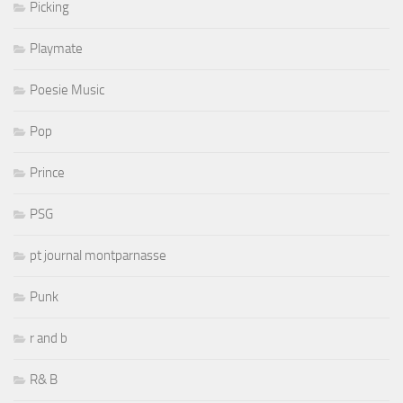
Picking
Playmate
Poesie Music
Pop
Prince
PSG
pt journal montparnasse
Punk
r and b
R& B