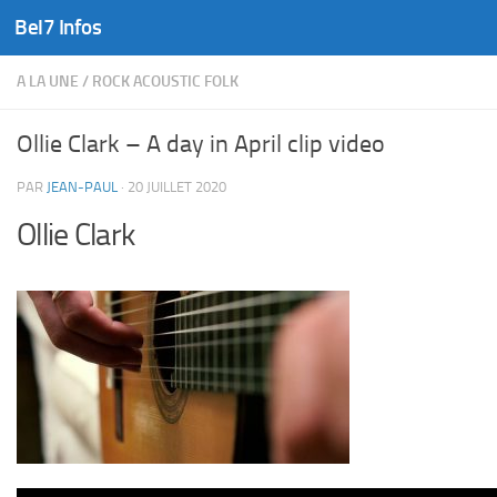
Bel7 Infos
Skip to content
A LA UNE
/
ROCK ACOUSTIC FOLK
Ollie Clark – A day in April clip video
PAR
JEAN-PAUL
·
20 JUILLET 2020
Ollie Clark