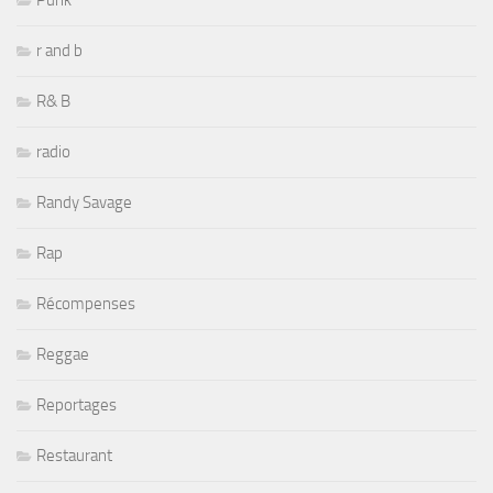
Punk
r and b
R& B
radio
Randy Savage
Rap
Récompenses
Reggae
Reportages
Restaurant