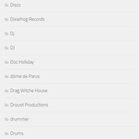
Disco
Dixiefrog Records
Dj
DJ
Doc Holliday
dôme de Parus
Drag Witche House
Drouot Productions
drummer
Drums