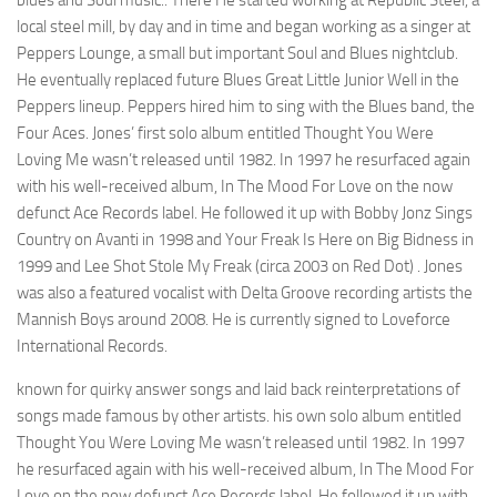
blues and Soul music.. There He started working at Republic Steel, a
local steel mill, by day and in time and began working as a singer at
Peppers Lounge, a small but important Soul and Blues nightclub.
He eventually replaced future Blues Great Little Junior Well in the
Peppers lineup. Peppers hired him to sing with the Blues band, the
Four Aces. Jones’ first solo album entitled Thought You Were
Loving Me wasn’t released until 1982. In 1997 he resurfaced again
with his well-received album, In The Mood For Love on the now
defunct Ace Records label. He followed it up with Bobby Jonz Sings
Country on Avanti in 1998 and Your Freak Is Here on Big Bidness in
1999 and Lee Shot Stole My Freak (circa 2003 on Red Dot) . Jones
was also a featured vocalist with Delta Groove recording artists the
Mannish Boys around 2008. He is currently signed to Loveforce
International Records.
known for quirky answer songs and laid back reinterpretations of
songs made famous by other artists. his own solo album entitled
Thought You Were Loving Me wasn’t released until 1982. In 1997
he resurfaced again with his well-received album, In The Mood For
Love on the now defunct Ace Records label. He followed it up with