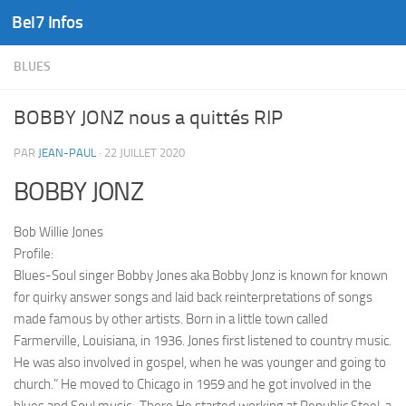
Bel7 Infos
Skip to content
BLUES
BOBBY JONZ nous a quittés RIP
PAR
JEAN-PAUL
·
22 JUILLET 2020
BOBBY JONZ
Bob Willie Jones
Profile:
Blues-Soul singer Bobby Jones aka Bobby Jonz is known for known
for quirky answer songs and laid back reinterpretations of songs
made famous by other artists. Born in a little town called
Farmerville, Louisiana, in 1936. Jones first listened to country music.
He was also involved in gospel, when he was younger and going to
church.” He moved to Chicago in 1959 and he got involved in the