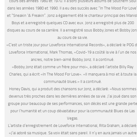
cours des années 1960 et 1970. Il a sorti plusieurs albums de Southern Soul
dans les années 1980 et 1990. Il a eu des succès avec “In The Mood For Love
et “Sneakin ‘& Freakin”. Jonz a également été le chanteur principal des Manis
Boys et a enregistré quelques CD avec eux. Jonz a enregistré plus de 200
disques au cours de sa carrière. Il a enregistré sous Bobby Jones et Bobby Jon
au cours de sa vie.
«C’est un triste jour pour Loveforce International Records», a déclaré le PDG 
Loveforce International, Mark Thomas, «Covid-19 a coûté la vie à l’un de nos
ancres, notre bien-aimé Bobby Jonz. Il a continué.
«Bobby Jonz était comme un frère pour moi», a déclaré l’artiste Billy Ray
Charles, qui a écrit «In The Mood For Love». «Il manquera à moi et à toute la
communauté blues.» Il a continué.
Honey Davis, qui a produit des chansons sur Jonz, a déclaré: «Nous sommes
devenus très proches dans les dernières années de sa vie. J’ai joué dans son
groupe pour beaucoup de ses performances, son décès est une grande pert
pour l’humanité et un coup dévastateur pour la communauté Blues de Las
Vegas.
L’artiste d’enregistrement de Loveforce International, Rita Graham, a déclaré
«J’ai adoré sa musique. Sa voix était sans pareil. Il n’y en aura jamais un autre