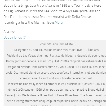
Bobby Jonz Sings Country on Avanti in 1998 and Your Freak Is Here
on Big Bidness in 1999 and Lee Shot Stole My Freak (circa 2003 on
Red Dot) . Jones is also a featured vocalist with Delta Groove
recording artists the Mannish Boys
More
Aliases:
Bobby Jones (7)
Pour diffusion immédiate
La légende du Soul Blues Bobby Jonz meurt de Covid-19 à 84 ans
Résident de Las Vegas et éminent artiste de blues, la légende du soul-blues
Bobby Jonz est décédé le mardi 21 juillet 2020 à l’hôpital des vétérans de La
Vegas au Nevada. Jonz a été victime du virus Covid-19. Il avait 84 ans. Jonz
avait récemment signé un accord avec Loveforce International et ses dernier
enregistrements sont sortis sur Loveforce International.
Jonz est né Bob Willy Jones à Farmerville en Louisiane le 2 janvier 1936. Il a
émigré à Chicago en 1959 et en peu de temps, a remplacé le Blues Hall of
Famer Junior Wells dans le Blues Hall of Fame Blues band The Aces. Il avait u
série d’enregistrements uniques publiés par des labels locaux de Chicago au