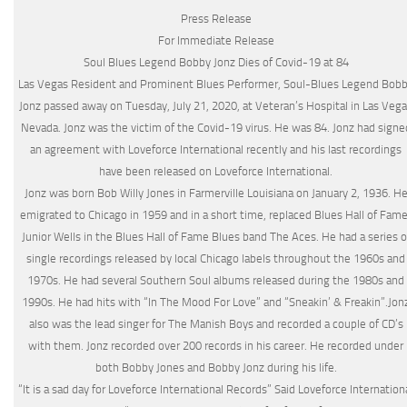
Press Release
For Immediate Release
Soul Blues Legend Bobby Jonz Dies of Covid-19 at 84
Las Vegas Resident and Prominent Blues Performer, Soul-Blues Legend Bob
Jonz passed away on Tuesday, July 21, 2020, at Veteran’s Hospital in Las Veg
Nevada. Jonz was the victim of the Covid-19 virus. He was 84. Jonz had signe
an agreement with Loveforce International recently and his last recordings
have been released on Loveforce International.
Jonz was born Bob Willy Jones in Farmerville Louisiana on January 2, 1936. H
emigrated to Chicago in 1959 and in a short time, replaced Blues Hall of Fame
Junior Wells in the Blues Hall of Fame Blues band The Aces. He had a series o
single recordings released by local Chicago labels throughout the 1960s and
1970s. He had several Southern Soul albums released during the 1980s and
1990s. He had hits with “In The Mood For Love” and “Sneakin’ & Freakin”.Jon
also was the lead singer for The Manish Boys and recorded a couple of CD’s
with them. Jonz recorded over 200 records in his career. He recorded under
both Bobby Jones and Bobby Jonz during his life.
“It is a sad day for Loveforce International Records” Said Loveforce Internation