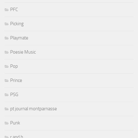
PFC
Picking
Playmate
Poesie Music
Pop
Prince
PSG
pt journal montparnasse
Punk
r and b