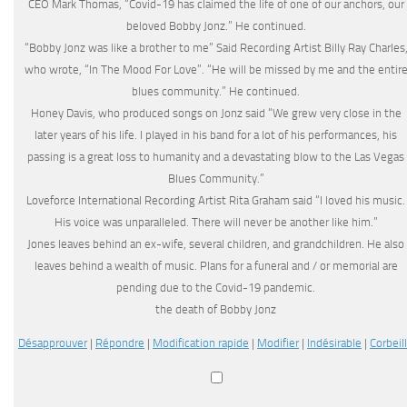
CEO Mark Thomas, “Covid-19 has claimed the life of one of our anchors, our
beloved Bobby Jonz.” He continued.
“Bobby Jonz was like a brother to me” Said Recording Artist Billy Ray Charles
who wrote, “In The Mood For Love”. “He will be missed by me and the entir
blues community.” He continued.
Honey Davis, who produced songs on Jonz said “We grew very close in the
later years of his life. I played in his band for a lot of his performances, his
passing is a great loss to humanity and a devastating blow to the Las Vegas
Blues Community.”
Loveforce International Recording Artist Rita Graham said “I loved his music.
His voice was unparalleled. There will never be another like him.”
Jones leaves behind an ex-wife, several children, and grandchildren. He also
leaves behind a wealth of music. Plans for a funeral and / or memorial are
pending due to the Covid-19 pandemic.
the death of Bobby Jonz
Désapprouver
|
Répondre
|
Modification rapide
|
Modifier
|
Indésirable
|
Corbeil
Sélectionnez
un