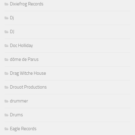
Dixiefrog Records
Dj
DJ
Doc Holliday
dôme de Parus
Drag Witche House
Drouot Productions
drummer
Drums
Eagle Records