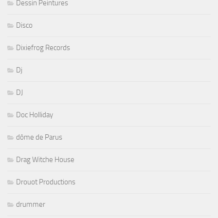
Dessin Peintures
Disco
Dixiefrog Records
Dj
DJ
Doc Holliday
dôme de Parus
Drag Witche House
Drouot Productions
drummer