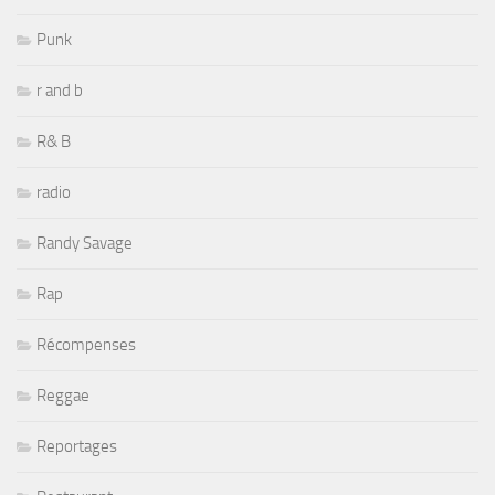
Punk
r and b
R& B
radio
Randy Savage
Rap
Récompenses
Reggae
Reportages