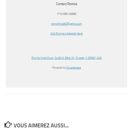
Contact Ronnie
(773) 686-56989
ronniehicks52@yahoo.com
Visit Ronnie’s Website Here!
Ronnie Hicks Music, 3426 W. 83rd. St., Chicago, Il. 60652, USA
Powered by
Squarespace
VOUS AIMEREZ AUSSI...