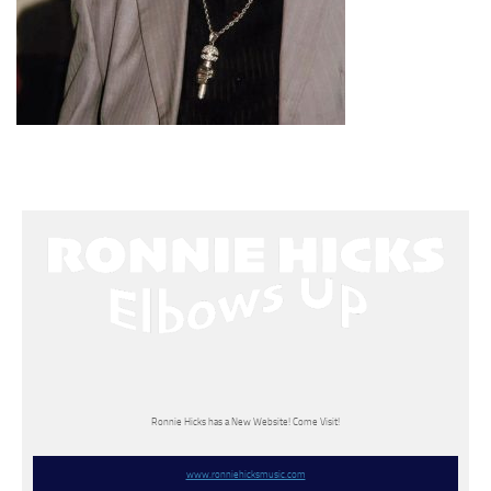
Ronnie Hicks has a New Website! Come Visit!
www.ronniehicksmusic.com