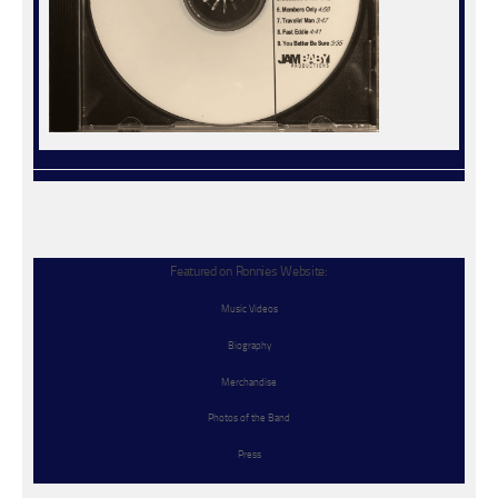
Featured on Ronnies Website:
Music Videos
Biography
Merchandise
Photos of the Band
Press