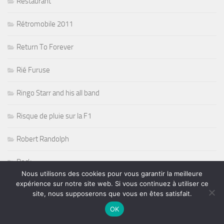
Restaurant
Rétromobile 2011
Return To Forever
Rié Furuse
Ringo Starr and his all band
Risque de pluie sur la F1
Robert Randolph
Rock
Nous utilisons des cookies pour vous garantir la meilleure
expérience sur notre site web. Si vous continuez à utiliser ce
Rock Acoustic Folk
site, nous supposerons que vous en êtes satisfait.
Rock Blues
OK