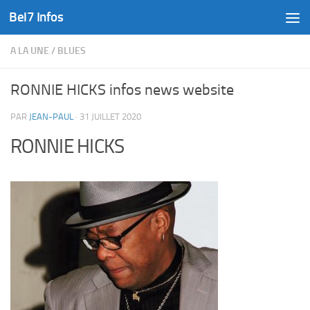
Bel7 Infos
Skip to content
A LA UNE
/
BLUES
RONNIE HICKS infos news website
PAR
JEAN-PAUL
·
31 JUILLET 2020
RONNIE HICKS