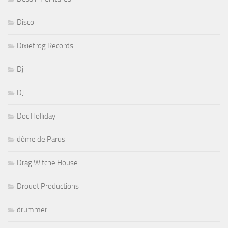
Disco
Dixiefrog Records
Dj
DJ
Doc Holliday
dôme de Parus
Drag Witche House
Drouot Productions
drummer