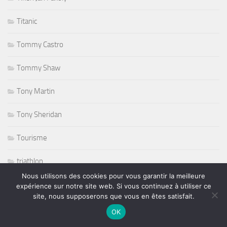
Titanic
Tommy Castro
Tommy Shaw
Tony Martin
Tony Sheridan
Tourisme
triathlon
Nous utilisons des cookies pour vous garantir la meilleure
ufc
expérience sur notre site web. Si vous continuez à utiliser ce
site, nous supposerons que vous en êtes satisfait.
Variété
OK