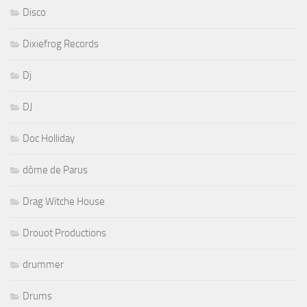
Disco
Dixiefrog Records
Dj
DJ
Doc Holliday
dôme de Parus
Drag Witche House
Drouot Productions
drummer
Drums