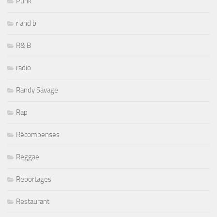
Punk
r and b
R& B
radio
Randy Savage
Rap
Récompenses
Reggae
Reportages
Restaurant