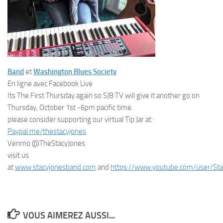
Band
et
Washington Blues Society
En ligne avec Facebook Live
Its The First Thursday again so SJB TV will give it another go on
Thursday, October 1st -6pm pacific time.
please consider supporting our virtual Tip Jar at :
Paypal.me/thestacyjones
Venmo @TheStacyJones
visit us
at
www.stacyjonesband.com
and
https://www.youtube.com/user/Sta
VOUS AIMEREZ AUSSI...