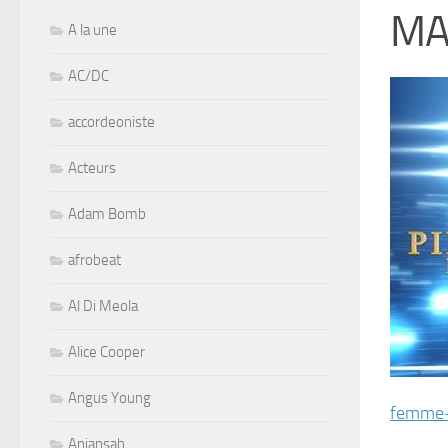
MA
A la une
AC/DC
accordeoniste
Acteurs
Adam Bomb
afrobeat
Al Di Meola
Alice Cooper
Angus Young
femme-
Aniansah