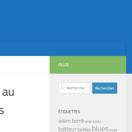
PLUS
Rechercher :
 au
s
ÉTIQUETTES
adam bomb
amar sundy
blues
batteur
beatles
blues