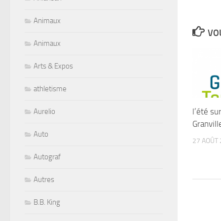
Animaux
VOU
Animaux
Arts & Expos
athletisme
l’été su
Aurelio
Granvil
Auto
27 AOÛT 
Autograf
Autres
B.B. King