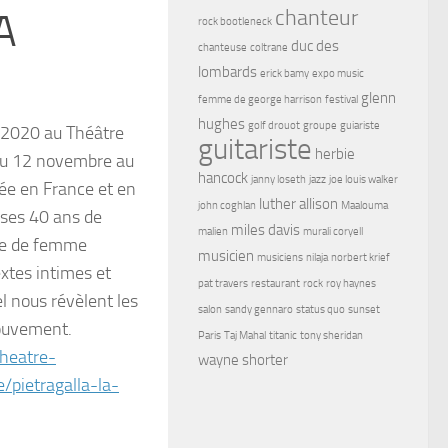
chanteur
A
rock bootleneck
duc des
chanteuse
coltrane
lombards
erick bamy
expo music
glenn
femme de george harrison
festival
hughes
golf drouot
groupe
guiariste
 2020 au Théâtre
guitariste
herbie
 du 12 novembre au
hancock
janny loseth
jazz
joe louis walker
ée en France et en
luther allison
john coghlan
Maalouma
 ses 40 ans de
miles davis
malien
murali coryell
vie de femme
musicien
musiciens
nilaja
norbert krief
extes intimes et
pat travers
restaurant
rock
roy haynes
l nous révèlent les
salon
sandy gennaro
status quo
sunset
ouvement.
Paris
Taj Mahal
titanic
tony sheridan
heatre-
wayne shorter
/pietragalla-la-