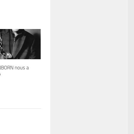
NBORN nous a
P