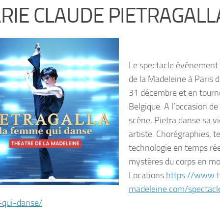
RIE CLAUDE PIETRAGALL
Le spectacle événement
de la Madeleine à Paris
31 décembre et en tourn
Belgique. A l’occasion de
scène, Pietra danse sa 
artiste. Chorégraphies, t
technologie en temps rée
mystères du corps en m
Locations
https://www.t
madeleine.com/spectacle
qui-danse/