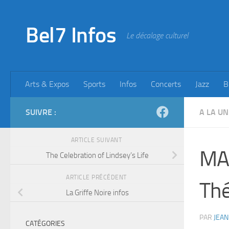
Skip to content
Bel7 Infos
Le décalage culturel
Arts & Expos
Sports
Infos
Concerts
Jazz
B
SUIVRE :
A LA UN
ARTICLE SUIVANT
MA
The Celebration of Lindsey’s Life
ARTICLE PRÉCÉDENT
Thé
La Griffe Noire infos
PAR
JEAN
CATÉGORIES