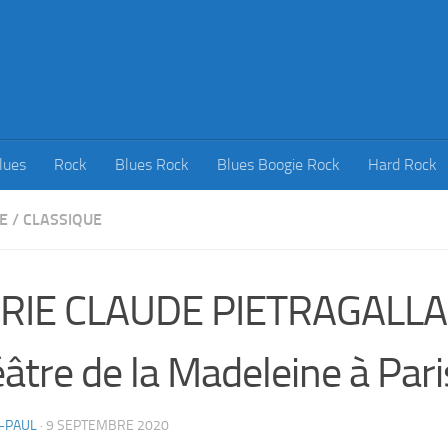
lues
Rock
Blues Rock
Blues Boogie Rock
Hard Rock
E
/
CLASSIQUE
RIE CLAUDE PIETRAGALLA
âtre de la Madeleine à Pari
-PAUL
·
9 SEPTEMBRE 2020