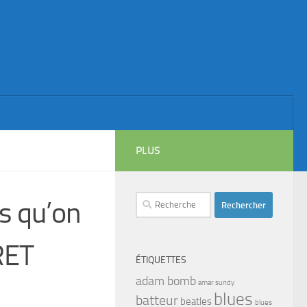
PLUS
Rechercher :
s qu’on
RET
ÉTIQUETTES
adam bomb
amar sundy
blues
batteur
beatles
blues