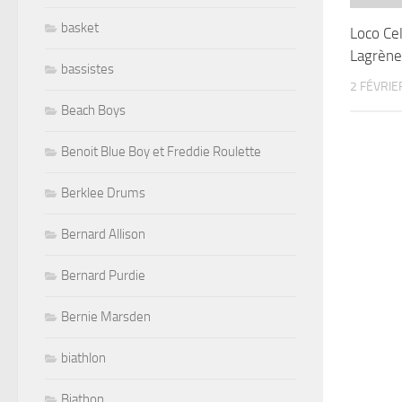
basket
Loco Cel
Lagrène
bassistes
2 FÉVRIE
Beach Boys
Benoit Blue Boy et Freddie Roulette
Berklee Drums
Bernard Allison
Bernard Purdie
Bernie Marsden
biathlon
Biathon