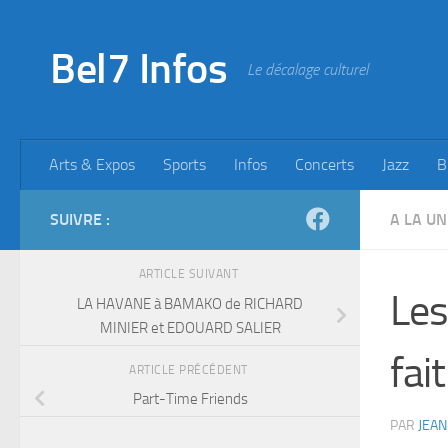
Skip to content
Bel7 Infos
Le décalage culturel
Arts & Expos
Sports
Infos
Concerts
Jazz
B
SUIVRE :
A LA UN
ARTICLE SUIVANT
Les
LA HAVANE à BAMAKO de RICHARD
MINIER et EDOUARD SALIER
fa
ARTICLE PRÉCÉDENT
Part-Time Friends
PAR
JEAN