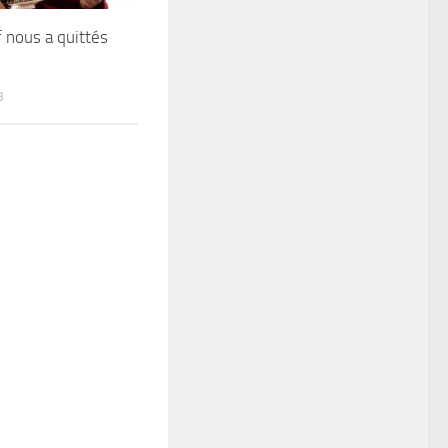
f nous a quittés
3