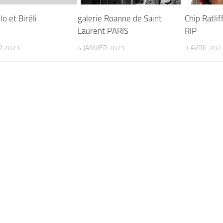
lo et Biréli
galerie Roanne de Saint
Chip Ratlif
Laurent PARIS
RIP
R 2023
4 JANVIER 2021
3 AVRIL 202