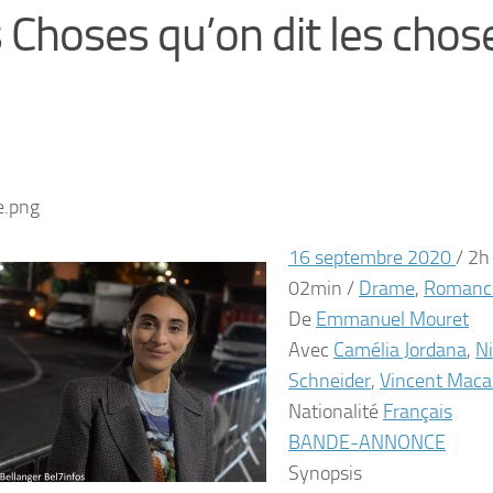
 Choses qu’on dit les chos
16 septembre 2020
/
2h
02min
/
Drame
,
Romanc
De
Emmanuel Mouret
Avec
Camélia Jordana
,
Ni
Schneider
,
Vincent Maca
Nationalité
Français
BANDE-ANNONCE
Synopsis