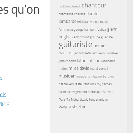
chanteur
es qu’on
rock bootleneck
duc des
chanteuse
coltrane
lombards
erick bamy
expo music
glenn
femme de george harrison
festival
hughes
golf drouot
groupe
guiariste
guitariste
herbie
hancock
janny loseth
jazz
joe louis walker
luther allison
john coghlan
Maalouma
miles davis
malien
murali coryell
musicien
e
musiciens
nilaja
norbert krief
pat travers
restaurant
rock
roy haynes
salon
sandy gennaro
status quo
sunset
els
Paris
Taj Mahal
titanic
tony sheridan
igne
wayne shorter