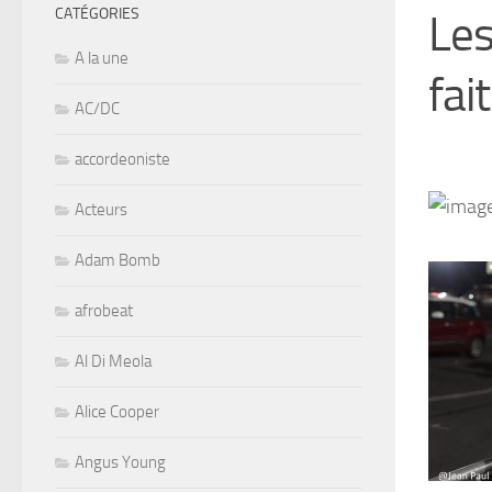
CATÉGORIES
Les
A la une
fait
AC/DC
accordeoniste
Acteurs
Adam Bomb
afrobeat
Al Di Meola
Alice Cooper
Angus Young