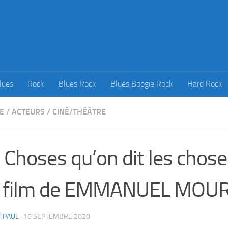
lues
Rock
Blues Rock
Blues Boogie Rock
Hard Rock
E
/
ACTEURS
/
CINÉ/THÉÂTRE
 Choses qu’on dit les chose
it film de EMMANUEL MOU
-PAUL
·
16 SEPTEMBRE 2020