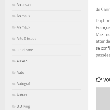
Aniansah
de Can
Animaux
Daphné,
François
Animaux
Maxime,
Arts & Expos
attende
se confi
athletisme
passée
Aurelio
Auto
VOU
Autograf
Autres
B.B. King