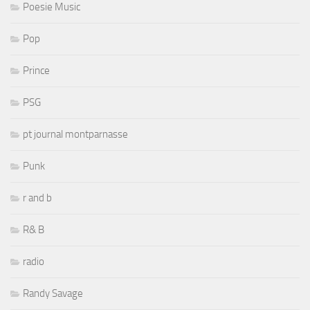
Poesie Music
Pop
Prince
PSG
pt journal montparnasse
Punk
r and b
R& B
radio
Randy Savage