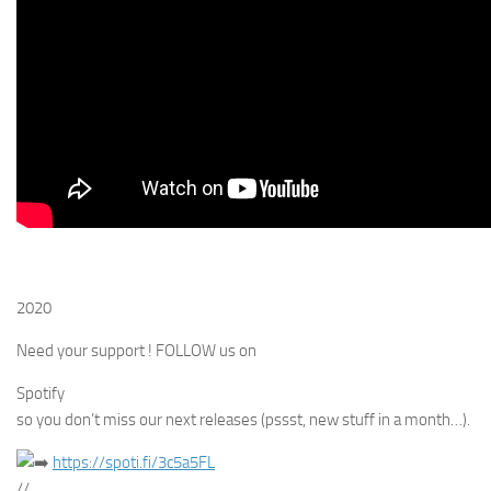
2020
Need your support ! FOLLOW us on
Spotify
so you don’t miss our next releases (pssst, new stuff in a month…).
https://spoti.fi/3c5a5FL
//